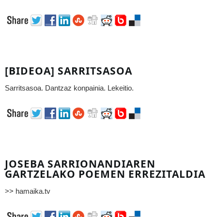
[BIDEOA] SARRITSASOA
Sarritsasoa. Dantzaz konpainia. Lekeitio.
JOSEBA SARRIONANDIAREN
GARTZELAKO POEMEN ERREZITALDIA
>> hamaika.tv