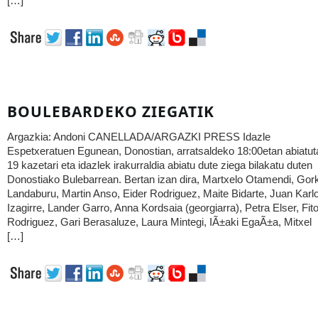
[…]
BOULEBARDEKO ZIEGATIK
Argazkia: Andoni CANELLADA/ARGAZKI PRESS Idazle
Espetxeratuen Egunean, Donostian, arratsaldeko 18:00etan abiatut
19 kazetari eta idazlek irakurraldia abiatu dute ziega bilakatu duten
Donostiako Bulebarrean. Bertan izan dira, Martxelo Otamendi, Gor
Landaburu, Martin Anso, Eider Rodriguez, Maite Bidarte, Juan Karl
Izagirre, Lander Garro, Anna Kordsaia (georgiarra), Petra Elser, Fit
Rodriguez, Gari Berasaluze, Laura Mintegi, IÃ±aki EgaÃ±a, Mitxel
[…]