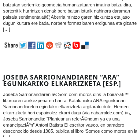
batzutan sorterriko geometria humanizatuaren imajina batzu dira,
sorterritik hurrintzen denak bere baitan loturik nahinora daraman
paisaia sentimentalaâ€¦ Aberria mintzo garen hizkuntza eta jaso
dugun kultura ere bada, norbere formazioaren erdigunea eta gizarte
[…]
JOSEBA SARRIONANDIAREN “ARA”
EGUNKARIKO ELKARRIZKETA [ESP.]
Joseba Sarrionandiaren â€˜Som com moros dins la boira?â€™
liburuaren aurkezpenaren harira, Kataluniako ARA egunkarian
Sarrionandiarekin egindako elkarrizketa argitaratu dute. Hemen,
elkarrizketa hori espainolez ekarri dugu (via nabarralde.com) ï»¿
Joseba Sarrionandia: “Plantear un referÃ©ndum ya es una
emancipaciÃ³n” Antoni Batista El escritor vasco, en paradero
desconocido desde 1985, publica el libro ‘Somos como moros en l