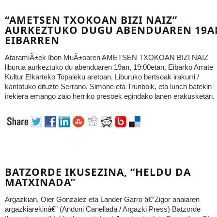
“AMETSEN TXOKOAN BIZI NAIZ”
AURKEZTUKO DUGU ABENDUAREN 19A
EIBARREN
AtaramiÃ±ek Ibon MuÃ±oaren AMETSEN TXOKOAN BIZI NAIZ
liburua aurkeztuko du abenduaren 19an, 19:00etan, Eibarko Arrate
Kultur Elkarteko Topaleku aretoan. Liburuko bertsoak irakurri /
kantatuko dituzte Serrano, Simone eta Trunboik, eta lunch batekin
irekiera emango zaio herriko presoek egindako lanen erakusketari.
BATZORDE IKUSEZINA, “HELDU DA
MATXINADA”
Argazkian, Oier Gonzalez eta Lander Garro â€”Zigor anaiaren
argazkiarekinâ€” (Andoni Canellada / Argazki Press) Batzorde