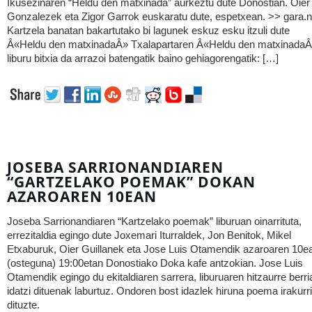
Ikusezinaren “Heldu den matxinada” aurkeztu dute Donostian. Oier
Gonzalezek eta Zigor Garrok euskaratu dute, espetxean. >> gara.n
Kartzela banatan bakartutako bi lagunek eskuz esku itzuli dute
Â«Heldu den matxinadaÂ» Txalapartaren Â«Heldu den matxinada
liburu bitxia da arrazoi batengatik baino gehiagorengatik: […]
JOSEBA SARRIONANDIAREN
“GARTZELAKO POEMAK” DOKAN
AZAROAREN 10EAN
Joseba Sarrionandiaren “Kartzelako poemak” liburuan oinarrituta,
errezitaldia egingo dute Joxemari Iturraldek, Jon Benitok, Mikel
Etxaburuk, Oier Guillanek eta Jose Luis Otamendik azaroaren 10e
(osteguna) 19:00etan Donostiako Doka kafe antzokian. Jose Luis
Otamendik egingo du ekitaldiaren sarrera, liburuaren hitzaurre berri
idatzi dituenak laburtuz. Ondoren bost idazlek hiruna poema irakurr
dituzte.