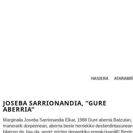
HASIERA
ATARAMI
JOSEBA SARRIONANDIA, “GURE
ABERRIA”
Marginalia Joseba Sarrionandia Elkar, 1988 Gure aberria Batzutan,
manerarik dorpeenean, aberria beste herriekiko desberdintasunean
bilatzen da, hau da, arrotz erizten denarekiko erreakzioanâ€¦ Beste