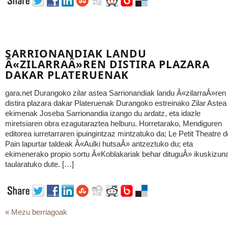
SARRIONANDIAK LANDU
Â«ZILARRAÂ»REN DISTIRA PLAZARA
DAKAR PLATERUENAK
gara.net Durangoko zilar astea Sarrionandiak landu Â«zilarraÂ»ren
distira plazara dakar Plateruenak Durangoko estreinako Zilar Astea
ekimenak Joseba Sarrionandia izango du ardatz, eta idazle
miretsiaren obra ezagutaraztea helburu. Horretarako, Mendiguren
editorea iurretarraren ipuingintzaz mintzatuko da; Le Petit Theatre d
Pain lapurtar taldeak Â«Aulki hutsaÂ» antzeztuko du; eta
ekimenerako propio sortu Â«Koblakariak behar dituguÂ» ikuskizun
taularatuko dute. […]
« Mezu berriagoak