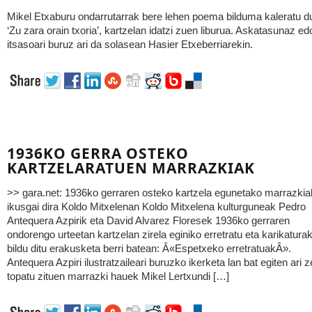
Mikel Etxaburu ondarrutarrak bere lehen poema bilduma kaleratu d
‘Zu zara orain txoria’, kartzelan idatzi zuen liburua. Askatasunaz ed
itsasoari buruz ari da solasean Hasier Etxeberriarekin.
1936KO GERRA OSTEKO
KARTZELARATUEN MARRAZKIAK
>> gara.net: 1936ko gerraren osteko kartzela egunetako marrazkia
ikusgai dira Koldo Mitxelenan Koldo Mitxelena kulturguneak Pedro
Antequera Azpirik eta David Alvarez Floresek 1936ko gerraren
ondorengo urteetan kartzelan zirela eginiko erretratu eta karikatura
bildu ditu erakusketa berri batean: Â«Espetxeko erretratuakÂ».
Antequera Azpiri ilustratzaileari buruzko ikerketa lan bat egiten ari z
topatu zituen marrazki hauek Mikel Lertxundi […]