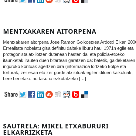
MENTXAKAREN AITORPENA
Mentxakaren aitorpena Jose Ramon Goikoetxea Ardotxi Elkar, 200
Errealitate nobelatu gisa definitu daiteke liburu hau: 1971n egile eta
protagonista atxilotzen dutenean hasten da, eta polizia-etxeko
itaunketak irauten duen bitartean garatzen da: batetik, galdeketaren
inguruko kontuak agertzen dira (informazioa lortzeko kolpe eta
torturak, zer esan eta zer gorde atxilotuak egiten dituen kalkuluak,
bere benetako nortasuna ezkutatzeko […]
SAUTRELA: MIKEL ETXABURURI
ELKARRIZKETA