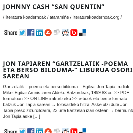
JOHNNY CASH “SAN QUENTIN”
/ literatura koadernoak / ataramiñe / literaturakoadernoak.org /
JON TAPIAREN “GARTZELATIK -POEMA
ETA BERSO BILDUMA-” LIBURUA OSOR
SAREAN
Gartzelatik – poema eta berso bilduma – Egilea: Jon Tapia Irudiak:
Mikel Egibar Amnistiaren Aldeko Batzordeak, 1999 83 or. >> PDF
formatoan >> ON LINE irakurtzeko >> e-book eta beste formato
batzuk Jon Tapia sarean → tolosaldeko hitza: Aske utzi dute Jon
Tapia preso zizurdildarra, 22 urte kartzelan izan ostean → berria.inf
Jon Tapia aske […]