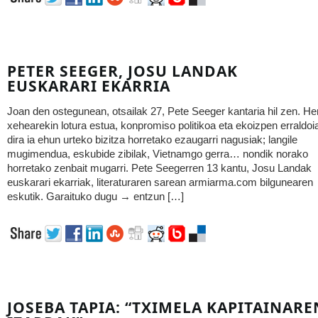
PETER SEEGER, JOSU LANDAK
EUSKARARI EKARRIA
Joan den ostegunean, otsailak 27, Pete Seeger kantaria hil zen. Her
xehearekin lotura estua, konpromiso politikoa eta ekoizpen erraldoi
dira ia ehun urteko bizitza horretako ezaugarri nagusiak; langile
mugimendua, eskubide zibilak, Vietnamgo gerra… nondik norako
horretako zenbait mugarri. Pete Seegerren 13 kantu, Josu Landak
euskarari ekarriak, literaturaren sarean armiarma.com bilgunearen
eskutik. Garaituko dugu → entzun […]
JOSEBA TAPIA: “TXIMELA KAPITAINARE