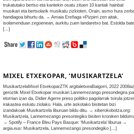
trukatutako bertso eta kantekin osatu zituen 10 kantak hainbat
musikari eta bertsolarik musikatu zizkioten. Orain, asmo hura zerba
handiagoa bihurtu da. → Amaia Ereñaga «Pizpirri zen aitak,
isolamenduan zegoenean, aurkitu zuen landaretxo bat. Estolda bate
[…]
MIXEL ETXEKOPAR, ‘MUSIKARTZELA’
MusikartzelaMixel EtxekoparZTK argitaletxeaBaigorri, 2022 2008a
geroztik Mixel Etxekopar musikari Lannemezango presondegira jo
etorrian izan da, Didier Agerre preso politiko pagolarrak txirula jotze
irakastea eskatu ziolako. Hala, urte askotako bisitetan bizi
izandakoak Musikartzela liburuan bildu ditu. → xiberokobotza.org:
Musikartzela, Lannemezango presontegiko bisiten kroniken bildüm
→ Spotify – France Bleu Pays Basque: ‘Musikartzela’ liburua →
argia.eus: Musikartzela, Lannemezango presondegiko […]