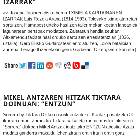
IZARRAK”
>> Joseba Tapiaren disko berria TXIMELA KAPITAINAREN
IZARRAK Luis Rezola Arana (1914-1993), Tolosako tximelatarretan
sortu zen. Hamabost urteko hasi zen tailer mekanikoetan lanean et
lagunartean bertsoak moldatzen. Zaletasun handia zeukan.
Altxamendu faxista hasi orduko sartu zen erresistentzian (1936,
uztaila). Gero Eusko Gudarostean enrolatu zen, Loiola batailoian
aurrena, Lenago Il izenekoan gero. Gorbeian, Oizen, Gernikan eta 
MIKEL ANTZAREN HITZAK TIKTARA
DOINUAN: “ENTZUN”
Sorrera by TikTara Diskoa osorik entzuteko. Kantak pasatzeko >>
ikurrari eman. Zarauzko Tiktara salsa eta runba musika taldearen
“Sorrera” diskoan Mikel Antzak idatzitako ENTZUN abestia: Azala
mudatu gandorra makaldu lehen ziraun orain iraun orain goaz