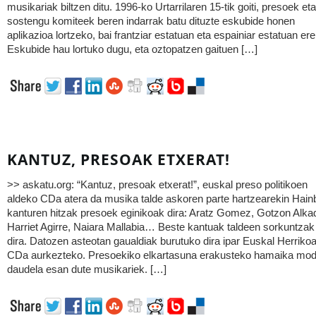
musikariak biltzen ditu. 1996-ko Urtarrilaren 15-tik goiti, presoek eta
sostengu komiteek beren indarrak batu dituzte eskubide honen
aplikazioa lortzeko, bai frantziar estatuan eta espainiar estatuan ere
Eskubide hau lortuko dugu, eta oztopatzen gaituen […]
KANTUZ, PRESOAK ETXERAT!
>> askatu.org: “Kantuz, presoak etxerat!”, euskal preso politikoen
aldeko CDa atera da musika talde askoren parte hartzearekin Hain
kanturen hitzak presoek eginikoak dira: Aratz Gomez, Gotzon Alka
Harriet Agirre, Naiara Mallabia… Beste kantuak taldeen sorkuntzak
dira. Datozen asteotan gaualdiak burutuko dira ipar Euskal Herriko
CDa aurkezteko. Presoekiko elkartasuna erakusteko hamaika mo
daudela esan dute musikariek. […]