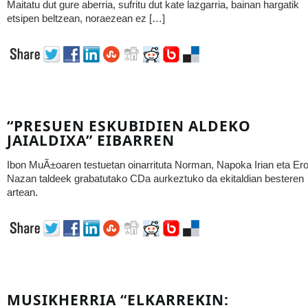
Maitatu dut gure aberria, sufritu dut kate lazgarria, bainan hargatik
etsipen beltzean, noraezean ez […]
“PRESUEN ESKUBIDIEN ALDEKO
JAIALDIXA” EIBARREN
Ibon MuÃ±oaren testuetan oinarrituta Norman, Napoka Irian eta Er
Nazan taldeek grabatutako CDa aurkeztuko da ekitaldian besteren
artean.
MUSIKHERRIA “ELKARREKIN: