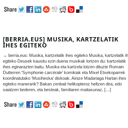
[BERRIA.EUS] MUSIKA, KARTZELATIK
IHES EGITEKO
→ berria.eus: Musika, kartzelatik ihes egiteko Musika, kartzelatik i
egiteko Deusek kausitu ezin duena musikak lortzen du: kartzelatik
ihes eginarazten baitu. Musika eta kartzela lotzen dituzte Romain
Dutterren ‘Symphonie carcérale‘ komikiak eta Mixel Etxekoparrek
koordinatutako ‘Musiheska‘ diskoak. Ainize Madariaga Hartan ihes
egiteko manerarik? Bakan zenbait helikopteroz heltzen dira, edo
saiatzen bederen, eta besteak, familiaren maitasunaz, […]