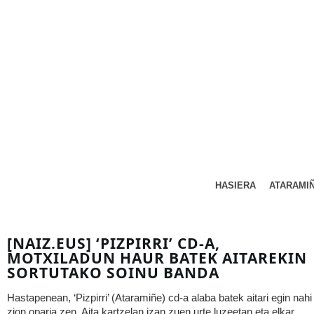
HASIERA
ATARAMI
[NAIZ.EUS] ‘PIZPIRRI’ CD-A,
MOTXILADUN HAUR BATEK AITAREKIN
SORTUTAKO SOINU BANDA
Hastapenean, ‘Pizpirri’ (Ataramiñe) cd-a alaba batek aitari egin nahi
zion oparia zen. Aita kartzelan izan zuen urte luzeetan eta elkar