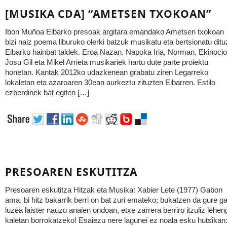
[MUSIKA CDA] “AMETSEN TXOKOAN”
Ibon Muñoa Eibarko presoak argitara emandako Ametsen txokoan
bizi naiz poema liburuko olerki batzuk musikatu eta bertsionatu ditu
Eibarko hainbat taldek. Eroa Nazan, Napoka Iria, Norman, Ekinocio
Josu Gil eta Mikel Arrieta musikariek hartu dute parte proiektu
honetan. Kantak 2012ko udazkenean grabatu ziren Legarreko
lokaletan eta azaroaren 30ean aurkeztu zituzten Eibarren. Estilo
ezberdinek bat egiten […]
PRESOAREN ESKUTITZA
Presoaren eskutitza Hitzak eta Musika: Xabier Lete (1977) Gabon
ama, bi hitz bakarrik berri on bat zuri emateko; bukatzen da gure g
luzea laister nauzu anaien ondoan, etxe zarrera berriro itzuliz lehen
kaletan borrokatzeko! Esaiezu nere lagunei ez noala esku hutsikan