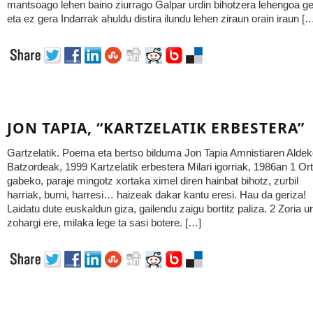
mantsoago lehen baino ziurrago Galpar urdin bihotzera lehengoa g
eta ez gera Indarrak ahuldu distira ilundu lehen ziraun orain iraun [
JON TAPIA, “KARTZELATIK ERBESTERA”
Gartzelatik. Poema eta bertso bilduma Jon Tapia Amnistiaren Alde
Batzordeak, 1999 Kartzelatik erbestera Milari igorriak, 1986an 1 Or
gabeko, paraje mingotz xortaka ximel diren hainbat bihotz, zurbil
harriak, burni, harresi… haizeak dakar kantu eresi. Hau da geriza!
Laidatu dute euskaldun giza, gailendu zaigu bortitz paliza. 2 Zoria urr
zohargi ere, milaka lege ta sasi botere. […]