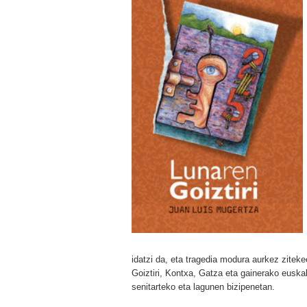
idatzi da, eta tragedia modura aurkez zitekee
Goiztiri, Kontxa, Gatza eta gainerako euskal
senitarteko eta lagunen bizipenetan.