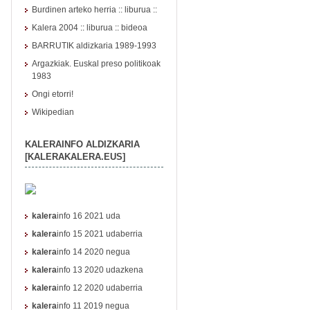
Burdinen arteko herria :: liburua ::
Kalera 2004
::
liburua
::
bideoa
BARRUTIK aldizkaria 1989-1993
Argazkiak. Euskal preso politikoak
1983
Ongi etorri!
Wikipedian
KALERAINFO ALDIZKARIA
[KALERAKALERA.EUS]
kalera
info 16 2021 uda
kalera
info 15 2021 udaberria
kalera
info 14 2020 negua
kalera
info 13 2020 udazkena
kalera
info 12 2020 udaberria
kalera
info 11 2019 negua