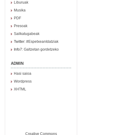
Liburuak
Musika
PDF
Presoak
Sailkatugabeak
Twitter:
#EspetxeanIdatziak
Info7:
Galtzetan gordetzeko
ADMIN
Hasi saioa
Wordpress
XHTML
Creative Commons