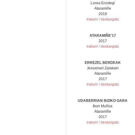
Lorea Erostegi
Ataramiñe
2018
irakurri / deskargatu
ATARAMIÑE'17
2017
irakurri / deskargatu
ERREZEL BERDEAK
Jexuxmari Zalakain
Ataramiñe
2017
irakurri / deskargatu
UDABERRIAN BIZIKO GARA
Ibon Muñoa
Ataramiñe
2017
irakurri / deskargatu