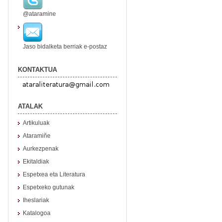
@ataramine
Jaso bidalketa berriak e-postaz
KONTAKTUA
ATALAK
Artikuluak
Ataramiñe
Aurkezpenak
Ekitaldiak
Espetxea eta Literatura
Espetxeko gutunak
Iheslariak
Katalogoa