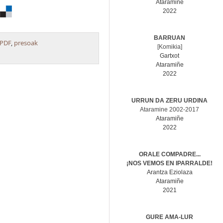
Ataramiñe
2022
BARRUAN
PDF
,
presoak
[Komikia]
Gartxot
Ataramiñe
2022
URRUN DA ZERU URDINA
Ataramine 2002-2017
Ataramiñe
2022
ORALE COMPADRE...
¡NOS VEMOS EN IPARRALDE!
Arantza Eziolaza
Ataramiñe
2021
GURE AMA-LUR