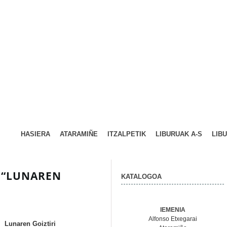
HASIERA
ATARAMIÑE
ITZALPETIK
LIBURUAK A-S
LIB
 “LUNAREN
KATALOGOA
IEMENIA
Alfonso Etxegarai
Lunaren Goiztiri