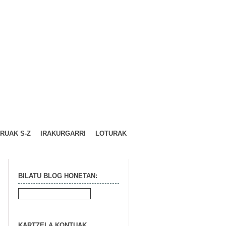
URUAK S-Z
IRAKURGARRI
LOTURAK
BILATU BLOG HONETAN:
KARTZELA KONTUAK