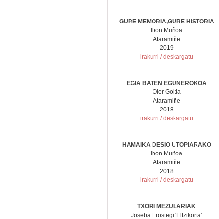
GURE MEMORIA,GURE HISTORIA
Ibon Muñoa
Ataramiñe
2019
irakurri / deskargatu
EGIA BATEN EGUNEROKOA
Oier Goitia
Ataramiñe
2018
irakurri / deskargatu
HAMAIKA DESIO UTOPIARAKO
Ibon Muñoa
Ataramiñe
2018
irakurri / deskargatu
TXORI MEZULARIAK
Joseba Erostegi 'Eltzikorta'