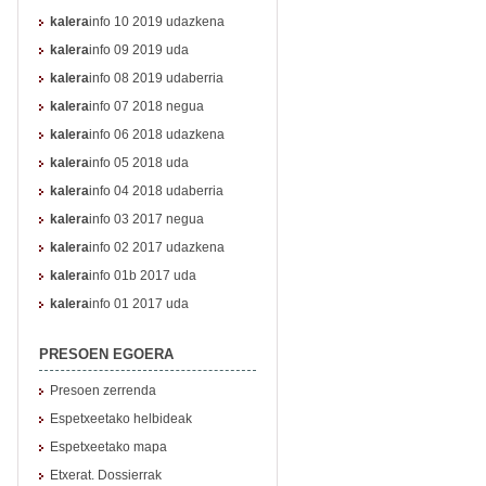
kalera
info 10 2019 udazkena
kalera
info 09 2019 uda
kalera
info 08 2019 udaberria
kalera
info 07 2018 negua
kalera
info 06 2018 udazkena
kalera
info 05 2018 uda
kalera
info 04 2018 udaberria
kalera
info 03 2017 negua
kalera
info 02 2017 udazkena
kalera
info 01b 2017 uda
kalera
info 01 2017 uda
PRESOEN EGOERA
Presoen zerrenda
Espetxeetako helbideak
Espetxeetako mapa
Etxerat. Dossierrak