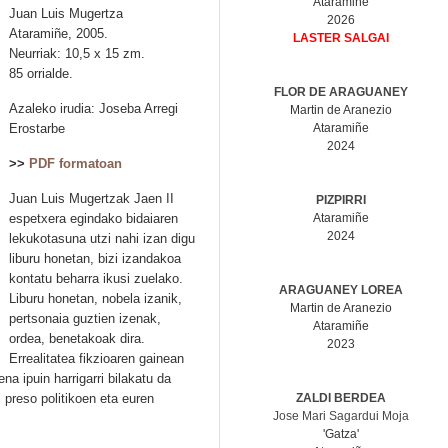
Ataramiñe
Juan Luis Mugertza
2026
Ataramiñe, 2005.
LASTER SALGAI
Neurriak: 10,5 x 15 zm.
85 orrialde.
FLOR DE ARAGUANEY
Azaleko irudia: Joseba Arregi
Martin de Aranezio
Erostarbe
Ataramiñe
2024
>>
PDF formatoan
Juan Luis Mugertzak Jaen II
PIZPIRRI
espetxera egindako bidaiaren
Ataramiñe
2024
lekukotasuna utzi nahi izan digu
liburu honetan, bizi izandakoa
kontatu beharra ikusi zuelako.
ARAGUANEY LOREA
Liburu honetan, nobela izanik,
Martin de Aranezio
pertsonaia guztien izenak,
Ataramiñe
ordea, benetakoak dira.
2023
Errealitatea fikzioaren gainean
na ipuin harrigarri bilakatu da
 preso politikoen eta euren
ZALDI BERDEA
Jose Mari Sagardui Moja
'Gatza'