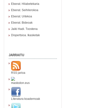
Etxerat. Hilabetekaria
Etxerat. Seihilerokoa
Etxerat. Urtekoa
Etxerat. Bideoak
Jaiki Hadi. Txostena
Dispertsioa. Ikasketak
JARRAITU
RSS jarioa
mastodon.eus
Literatura koadernoak