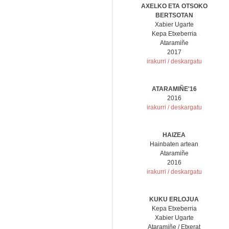
AXELKO ETA OTSOKO
BERTSOTAN
Xabier Ugarte
Kepa Etxeberria
Ataramiñe
2017
irakurri / deskargatu
ATARAMIÑE'16
2016
irakurri / deskargatu
HAIZEA
Hainbaten artean
Ataramiñe
2016
irakurri / deskargatu
KUKU ERLOJUA
Kepa Etxeberria
Xabier Ugarte
Ataramiñe / Etxerat