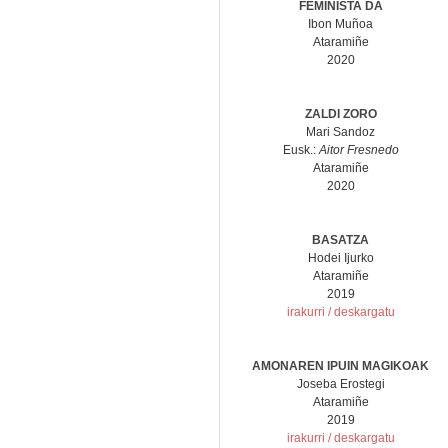
FEMINISTA DA
Ibon Muñoa
Ataramiñe
2020
ZALDI ZORO
Mari Sandoz
Eusk.:
Aitor Fresnedo
Ataramiñe
2020
BASATZA
Hodei Ijurko
Ataramiñe
2019
irakurri / deskargatu
AMONAREN IPUIN MAGIKOAK
Joseba Erostegi
Ataramiñe
2019
irakurri / deskargatu