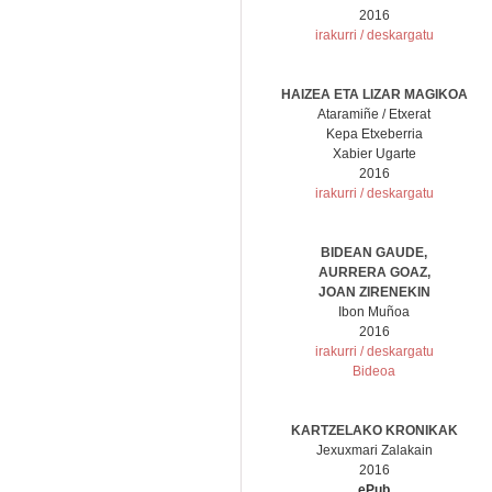
2016
irakurri / deskargatu
HAIZEA ETA LIZAR MAGIKOA
Ataramiñe / Etxerat
Kepa Etxeberria
Xabier Ugarte
2016
irakurri / deskargatu
BIDEAN GAUDE,
AURRERA GOAZ,
JOAN ZIRENEKIN
Ibon Muñoa
2016
irakurri / deskargatu
Bideoa
KARTZELAKO KRONIKAK
Jexuxmari Zalakain
2016
ePub