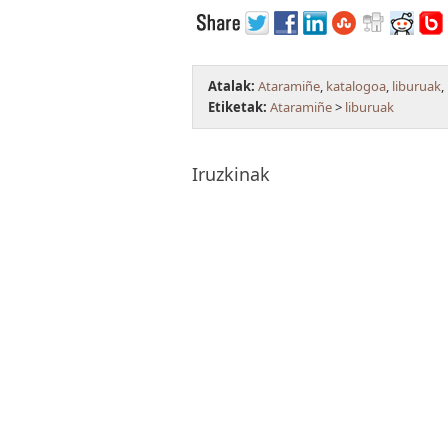
Atalak:
Ataramiñe
,
katalogoa
,
liburuak
,
Etiketak:
Ataramiñe
>
liburuak
Iruzkinak