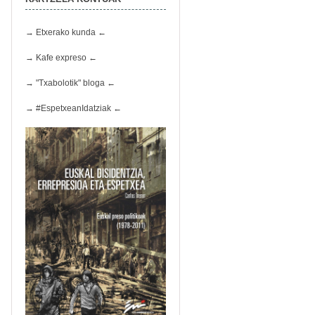
→ Etxerako kunda ←
→ Kafe expreso ←
→ "Txabolotik" bloga ←
→ #EspetxeanIdatziak ←