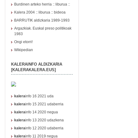
Burdinen arteko herria :: liburua ::
Kalera 2004
::
liburua
::
bideoa
BARRUTIK aldizkaria 1989-1993
Argazkiak. Euskal preso politikoak
1983
Ongi etorri!
Wikipedian
KALERAINFO ALDIZKARIA
[KALERAKALERA.EUS]
kalera
info 16 2021 uda
kalera
info 15 2021 udaberria
kalera
info 14 2020 negua
kalera
info 13 2020 udazkena
kalera
info 12 2020 udaberria
kalera
info 11 2019 negua