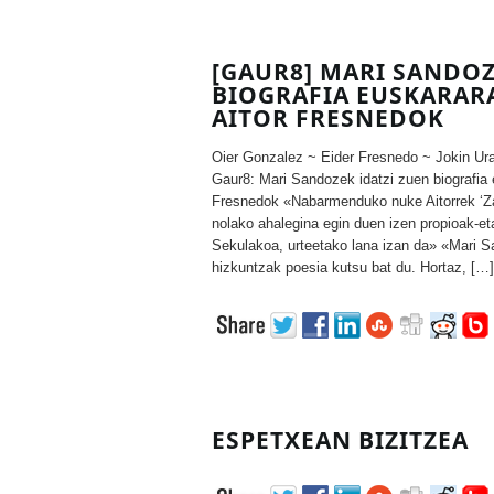
[GAUR8] MARI SANDOZ
BIOGRAFIA EUSKARAR
AITOR FRESNEDOK
Oier Gonzalez ~ Eider Fresnedo ~ Jokin Ur
Gaur8: Mari Sandozek idatzi zuen biografia e
Fresnedok «Nabarmenduko nuke Aitorrek ‘Za
nolako ahalegina egin duen izen propioak-eta
Sekulakoa, urteetako lana izan da» «Mari S
hizkuntzak poesia kutsu bat du. Hortaz, […]
ESPETXEAN BIZITZEA