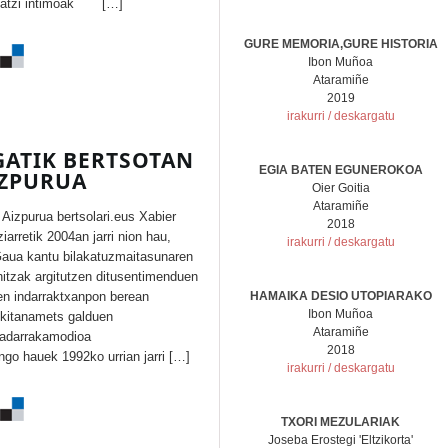
idatzi intimoak […]
GURE MEMORIA,GURE HISTORIA
Ibon Muñoa
Ataramiñe
2019
irakurri / deskargatu
EGATIK BERTSOTAN
EGIA BATEN EGUNEROKOA
IZPURUA
Oier Goitia
Ataramiñe
zpurua bertsolari.eus Xabier
2018
iarretik 2004an jarri nion hau,
irakurri / deskargatu
Gaua kantu bilakatuzmaitasunaren
khitzak argitutzen ditusentimenduen
en indarraktxanpon berean
HAMAIKA DESIO UTOPIARAKO
Ibon Muñoa
azkitanamets galduen
Ataramiñe
tzadarrakamodioa
2018
ngo hauek 1992ko urrian jarri […]
irakurri / deskargatu
TXORI MEZULARIAK
Joseba Erostegi 'Eltzikorta'