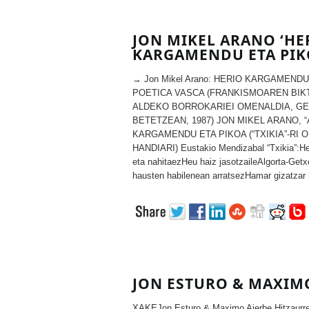
JON MIKEL ARANO ‘HE
KARGAMENDU ETA PIK
→ Jon Mikel Arano: HERIO KARGAMEND
POETICA VASCA (FRANKISMOAREN BIK
ALDEKO BORROKARIEI OMENALDIA, GE
BETETZEAN, 1987) JON MIKEL ARANO, 
KARGAMENDU ETA PIKOA (“TXIKIA”-RI O
HANDIARI) Eustakio Mendizabal “Txikia”:He
eta nahitaezHeu haiz jasotzaileAlgorta-Getx
hausten habilenean arratsezHamar gizatzar hi
JON ESTURO & MAXIMO
XAKEJon Esturo & Maximo Aierbe Hitzaurre