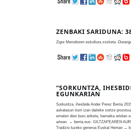
ZENBAKI SARIDUNA: 3
Zigor Merodioren eskultura zozketa -Durang
“SORKUNTZA, IHESBIDE
EGUNKARIAN
Sorkuntza, ihesbide Ander Perez Berria 20
askatasun iturri izan daiteke sortze prozesua
ematen dien buru ariketa; hamaika artelan so
artean. → berria.eus: GILTZAPEAREN AU
Tradizio luzeko generoa Euskal Herrian → be