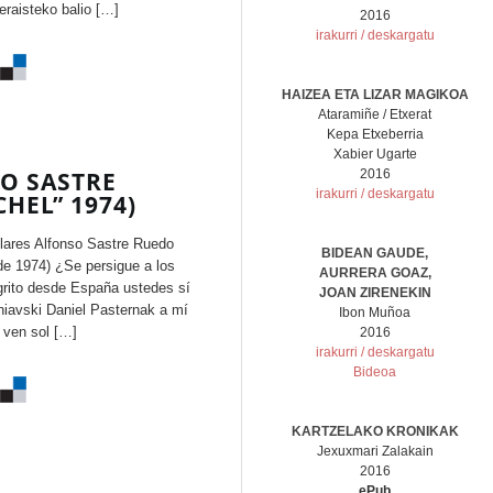
eraisteko balio […]
2016
irakurri / deskargatu
HAIZEA ETA LIZAR MAGIKOA
Ataramiñe / Etxerat
Kepa Etxeberria
Xabier Ugarte
O SASTRE
2016
irakurri / deskargatu
HEL” 1974)
lares Alfonso Sastre Ruedo
BIDEAN GAUDE,
de 1974) ¿Se persigue a los
AURRERA GOAZ,
grito desde España ustedes sí
JOAN ZIRENEKIN
niavski Daniel Pasternak a mí
Ibon Muñoa
 ven sol […]
2016
irakurri / deskargatu
Bideoa
KARTZELAKO KRONIKAK
Jexuxmari Zalakain
2016
ePub