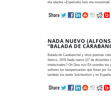
eta idazlea «Espetxeko hesi eta munstroak 
NADA NUEVO (ALFONS
“BALADA DE CARABANC
Balada de Carabanchel y otros poemas celu
Ibérico, 1976 Nada nuevo (27 de diciembre 
intelectuales? Oh Dios mío Eh ustedes les 
señores los bienpensantes que lloran por Si
también me duele Solchenitsin y en España