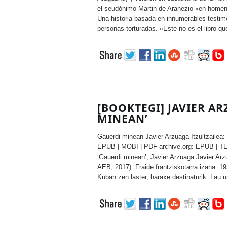
el seudónimo Martin de Aranezio «en homen
Una historia basada en innumerables testim
personas torturadas. «Este no es el libro que
[BOOKTEGI] JAVIER AR
MINEAN’
Gauerdi minean Javier Arzuaga Itzultzailea: 
EPUB | MOBI | PDF archive.org: EPUB | 
‘Gauerdi minean’, Javier Arzuaga Javier Ar
AEB, 2017). Fraide frantziskotarra izana. 1
Kuban zen laster, haraxe destinaturik. Lau u