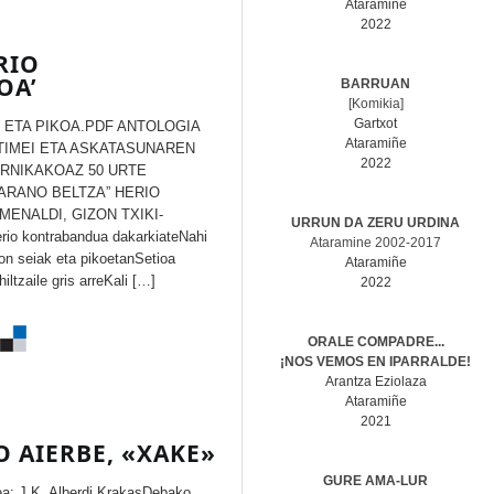
Ataramiñe
2022
RIO
OA’
BARRUAN
[Komikia]
Gartxot
U ETA PIKOA.PDF ANTOLOGIA
Ataramiñe
TIMEI ETA ASKATASUNAREN
2022
RNIKAKOAZ 50 URTE
“ARANO BELTZA” HERIO
MENALDI, GIZON TXIKI-
URRUN DA ZERU URDINA
rio kontrabandua dakarkiateNahi
Ataramine 2002-2017
on seiak eta pikoetanSetioa
Ataramiñe
ltzaile gris arreKali […]
2022
ORALE COMPADRE...
¡NOS VEMOS EN IPARRALDE!
Arantza Eziolaza
Ataramiñe
2021
 AIERBE, «XAKE»
GURE AMA-LUR
a: J.K. Alberdi KrakasDebako