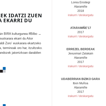
Lorea Erostegi
Ataramiñe
2018
EK IDATZI ZUEN
irakurri / deskargatu
A EKARRI DU
ATARAMIÑE'17
2017
ain BIRA kulturgunea #Bilbo →
irakurri / deskargatu
uskarara ekarri du Aitor
ldi Zoro’ euskarara ekartzeko
, terminoak oro har, itzultzeko.
ERREZEL BERDEAK
andozek jatorrizkoan darabilen
Jexuxmari Zalakain
Ataramiñe
2017
irakurri / deskargatu
UDABERRIAN BIZIKO GARA
Ibon Muñoa
Ataramiñe
2017
irakurri / deskargatu