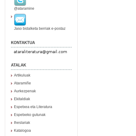
@ataramine
Jaso bidalketa berriak e-postaz
KONTAKTUA
ATALAK
Artikuluak
Ataramiñe
Aurkezpenak
Ekitaldiak
Espetxea eta Literatura
Espetxeko gutunak
Iheslariak
Katalogoa