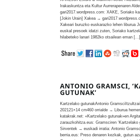
Irakaskuntza eta Kultur Aurrerapenaren Ald
gari2017.wordpress.com: XAKE, Soriako kart
[Jokin Urain] Xakea → gari2017.wordpress.
Xakeari buruzko euskarazko lehen liburua 
euskal presoek idatzi zuten, Soriako kartze
hilabeteko lanari 1982ko otsailean eman […
ANTONIO GRAMSCI, ‘
GUTUNAK’
Kartzelako gutunakAntonio GramsciItzultzai
202121×14 cm460 orrialde → Liburua hemen
katakrak.net: «Kartzelako gutunak»en Argit
zarauzkohitza.eus: Gramsciren ‘Kartzelako 
Sirventek → euskadi irratia: Antonio Grams
berria.eus: Preso denaren kezkak, gutun az