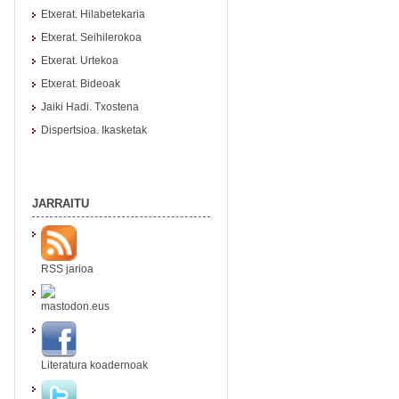
Etxerat. Hilabetekaria
Etxerat. Seihilerokoa
Etxerat. Urtekoa
Etxerat. Bideoak
Jaiki Hadi. Txostena
Dispertsioa. Ikasketak
JARRAITU
RSS jarioa
mastodon.eus
Literatura koadernoak