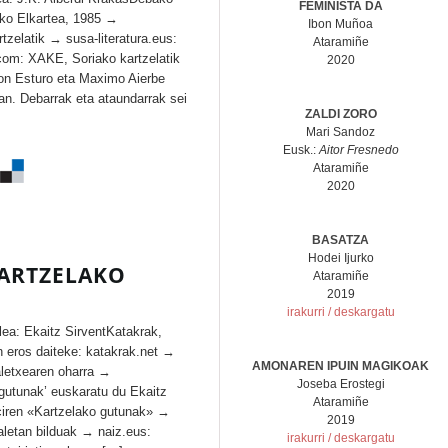
FEMINISTA DA
eko Elkartea, 1985 →
Ibon Muñoa
zelatik → susa-literatura.eus:
Ataramiñe
com: XAKE, Soriako kartzelatik
2020
Jon Esturo eta Maximo Aierbe
lan. Debarrak eta ataundarrak sei
ZALDI ZORO
]
Mari Sandoz
Eusk.:
Aitor Fresnedo
Ataramiñe
2020
BASATZA
Hodei Ijurko
KARTZELAKO
Ataramiñe
2019
irakurri / deskargatu
lea: Ekaitz SirventKatakrak,
 eros daiteke: katakrak.net →
AMONAREN IPUIN MAGIKOAK
aletxearen oharra →
Joseba Erostegi
gutunak’ euskaratu du Ekaitz
Ataramiñe
ciren «Kartzelako gutunak» →
2019
aletan bilduak → naiz.eus:
irakurri / deskargatu