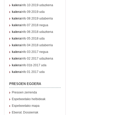
kalera
info 10 2019 udazkena
kalera
info 09 2019 uda
kalera
info 08 2019 udaberria
kalera
info 07 2018 negua
kalera
info 06 2018 udazkena
kalera
info 05 2018 uda
kalera
info 04 2018 udaberria
kalera
info 03 2017 negua
kalera
info 02 2017 udazkena
kalera
info 01b 2017 uda
kalera
info 01 2017 uda
PRESOEN EGOERA
Presoen zerrenda
Espetxeetako helbideak
Espetxeetako mapa
Etxerat. Dossierrak