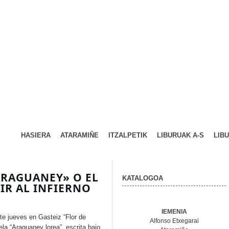
HASIERA
ATARAMIÑE
ITZALPETIK
LIBURUAK A-S
LIB
 ARAGUANEY» O EL
KATALOGOA
IR AL INFIERNO
IEMENIA
e jueves en Gasteiz “Flor de
Alfonso Etxegarai
la “Araguaney lorea”, escrita bajo