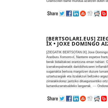
Gramsciren barne mundua azaltzen duten 
[BERTSOLARI.EUS] ZI
IX • JOXE DOMINGO A
[ZIEGATIK BERTSOTAN IX] Joxe Domingo Ai
Aranburu Xomorro-ri, Nanterre espetxe frantz
berak bidalitakoei erantzuna eman nahian: 
izarrakespainetatik dariobihotzaren irrifarra
sugarrakta bertsoa margotzen duzure lumar
uztartuzargiak eta itzalakzuri beltzeko arg
zirrarakkolorez jantziko dituegunsentiko or
laztanduzarratsaldeko langarrak. ···· Ondore