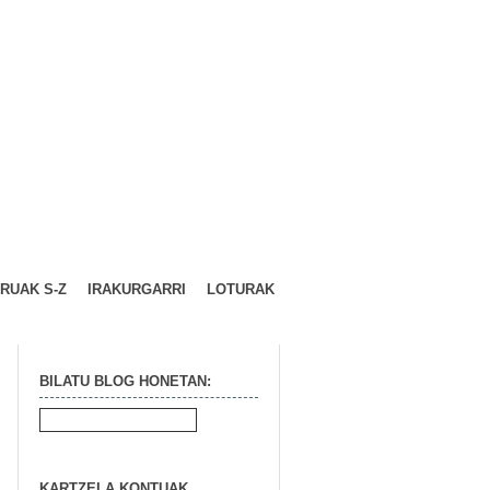
URUAK S-Z
IRAKURGARRI
LOTURAK
BILATU BLOG HONETAN:
KARTZELA KONTUAK