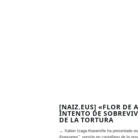
[NAIZ.EUS] «FLOR DE
INTENTO DE SOBREVIV
DE LA TORTURA
→ Xabier Izaga Ataramiñe ha presentado est
Araguaney”, versión en castellano de la nove