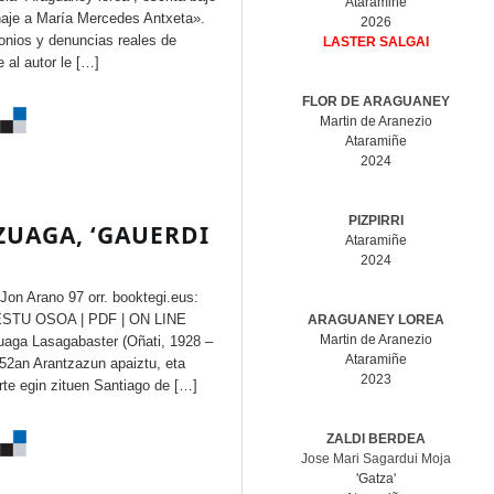
Ataramiñe
aje a María Mercedes Antxeta».
2026
onios y denuncias reales de
LASTER SALGAI
 al autor le […]
FLOR DE ARAGUANEY
Martin de Aranezio
Ataramiñe
2024
PIZPIRRI
ZUAGA, ‘GAUERDI
Ataramiñe
2024
Jon Arano 97 orr. booktegi.eus:
TESTU OSOA | PDF | ON LINE
ARAGUANEY LOREA
Martin de Aranezio
zuaga Lasagabaster (Oñati, 1928 –
Ataramiñe
952an Arantzazun apaiztu, eta
2023
rte egin zituen Santiago de […]
ZALDI BERDEA
Jose Mari Sagardui Moja
'Gatza'