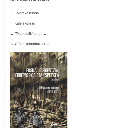
→ Etxerako kunda ←
→ Kafe expreso ←
→ "Txabolotik" bloga ←
→ #EspetxeanIdatziak ←