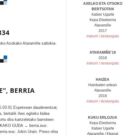
AXELKO ETA OTSOKO
BERTSOTAN
Xabier Ugarte
Kepa Etxeberria
Ataramiñe
834
2017
irakurri / deskargatu
oko Azokako Ataramiñe saltokia-
ATARAMIÑE'16
2016
irakurri / deskargatu
HAIZEA
Hainbaten artean
”, BERRIA
Ataramiñe
2016
irakurri / deskargatu
15.03.01 Espetxean daudenentzat,
, bertatik ihes egiteko bidea
KUKU ERLOJUA
rtu dira kartzeletako barroteen
Kepa Etxeberria
RKAKO GUDA → berria.eus:
Xabier Ugarte
rria.eus: Jokin Urain. Preso ohia
Ataramiñe / Etxerat