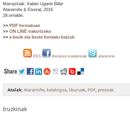
Marrazkiak:
Xabier Ugarte Billar
Ataramiñe & Etxerat, 2016
28 orrialde.
>>
PDF formatuan
>>
ON LINE irakurtzeko
>>
e-book eta beste formatu batzuk
RSS
literatura koadernoak
ataramine
Atalak:
Ataramiñe
,
katalogoa
,
liburuak
,
PDF
,
presoak
Iruzkinak