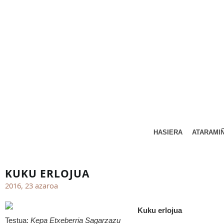
HASIERA
ATARAMI
KUKU ERLOJUA
2016, 23 azaroa
Kuku erlojua
Testua:
Kepa Etxeberria Sagarzazu