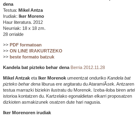
dena
Testua:
Mikel Antza
Irudiak:
Iker Moreno
Haur literatura. 2012
Neurriak: 18 x 18 zm.
28 orrialde
>>
PDF formatoan
>>
ON LINE IRAKURTZEKO
>>
beste formato batzuk
Kandela bat pizteko behar dena
Berria 2012.11.28
Mikel Antzak
eta
Iker Morenok
umeentzat onduriko
Kandela bat
pizteko behar dena
liburua ere argitaratu du AtaramiÃ±ek. Antzaren
testua marrazki biziekin ilustratu du Morenok. Izeba-iloba biren art
istorioa kontatzen du. Kartzelako egonaldietan elkarri proposatzen
dizkioten asmakizunek osatzen dute hari nagusia.
Iker Morenoren irudiak