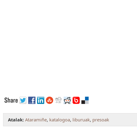
Atalak:
Ataramiñe
,
katalogoa
,
liburuak
,
presoak