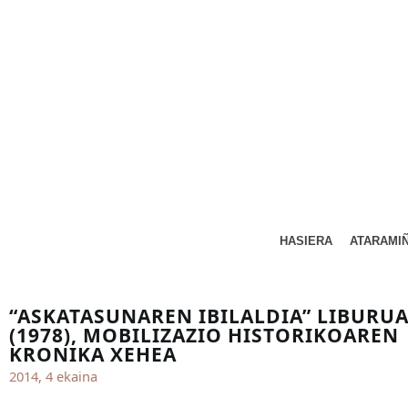
HASIERA
ATARAMI
“ASKATASUNAREN IBILALDIA” LIBURU
(1978), MOBILIZAZIO HISTORIKOAREN
KRONIKA XEHEA
2014, 4 ekaina