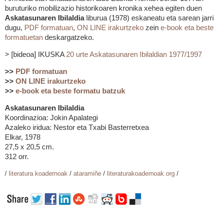
buruturiko mobilizazio historikoaren kronika xehea egiten duen
Askatasunaren Ibilaldia
liburua (1978) eskaneatu eta sarean jarri
dugu,
PDF formatuan
,
ON LINE irakurtzeko
zein
e-book eta beste
formatuetan
deskargatzeko.
> [bideoa] IKUSKA
20 urte Askatasunaren Ibilaldian 1977/1997
>>
PDF formatuan
>>
ON LINE irakurtzeko
>>
e-book eta beste formatu batzuk
Askatasunaren Ibilaldia
Koordinazioa: Jokin Apalategi
Azaleko iridua: Nestor eta Txabi Basterretxea
Elkar, 1978
27,5 x 20,5 cm.
312 orr.
/
literatura koadernoak
/
ataramiñe
/
literaturakoadernoak.org
/