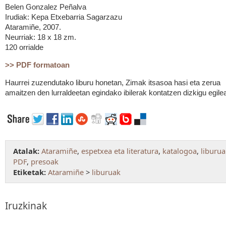
Belen Gonzalez Peñalva
Irudiak: Kepa Etxebarria Sagarzazu
Ataramiñe, 2007.
Neurriak: 18 x 18 zm.
120 orrialde
>> PDF formatoan
Haurrei zuzendutako liburu honetan, Zimak itsasoa hasi eta zerua
amaitzen den lurraldeetan egindako ibilerak kontatzen dizkigu egile
Atalak:
Ataramiñe
,
espetxea eta literatura
,
katalogoa
,
liburua
PDF
,
presoak
Etiketak:
Ataramiñe
>
liburuak
Iruzkinak