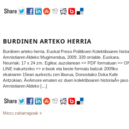
BURDINEN ARTEKO HERRIA
Burdinen arteko herria. Euskal Preso Politikoen Kolektiboaren histo
Amnistiaren Aldeko Mugimendua, 2009. 339 orrialde. Euskara.
Neurriak: 17 x 24 zm. Egilea: auzolanean >> PDF formatuan >> O
LINE irakurtzeko >> e-book eta beste formatu batzuk 2009ko
ekainaren 15ean aurkeztu zen liburua, Donostiako Doka Kafe
Antzokian. Â«Amore ematen ez duen kolektiboaren historiaÂ» jaso
Amnistiaren Aldeko […]
Mezu zaharragoak »