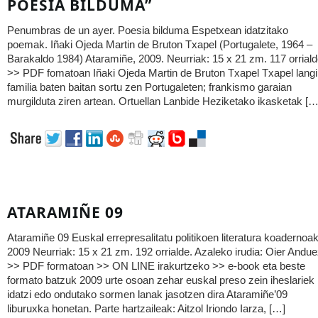
POESIA BILDUMA”
Penumbras de un ayer. Poesia bilduma Espetxean idatzitako
poemak. Iñaki Ojeda Martin de Bruton Txapel (Portugalete, 1964 –
Barakaldo 1984) Ataramiñe, 2009. Neurriak: 15 x 21 zm. 117 orriald
>> PDF fomatoan Iñaki Ojeda Martin de Bruton Txapel Txapel langi
familia baten baitan sortu zen Portugaleten; frankismo garaian
murgilduta ziren artean. Ortuellan Lanbide Heziketako ikasketak […
ATARAMIÑE 09
Ataramiñe 09 Euskal errepresalitatu politikoen literatura koadernoa
2009 Neurriak: 15 x 21 zm. 192 orrialde. Azaleko irudia: Oier Andu
>> PDF formatoan >> ON LINE irakurtzeko >> e-book eta beste
formato batzuk 2009 urte osoan zehar euskal preso zein iheslariek
idatzi edo ondutako sormen lanak jasotzen dira Ataramiñe’09
liburuxka honetan. Parte hartzaileak: Aitzol Iriondo Iarza, […]