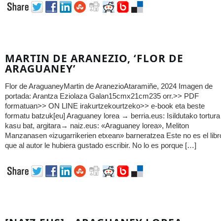
MARTIN DE ARANEZIO, ‘FLOR DE
ARAGUANEY’
Flor de AraguaneyMartin de AranezioAtaramiñe, 2024 Imagen de
portada: Arantza Eziolaza Galan15cmx21cm235 orr.>> PDF
formatuan>> ON LINE irakurtzekourtzeko>> e-book eta beste
formatu batzuk[eu] Araguaney lorea → berria.eus: Isildutako tortura
kasu bat, argitara→ naiz.eus: «Araguaney lorea», Meliton
Manzanasen «izugarrikerien etxean» barneratzea Este no es el libr
que al autor le hubiera gustado escribir. No lo es porque […]