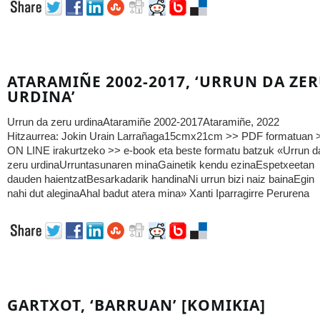
ATARAMIÑE 2002-2017, ‘URRUN DA ZE
URDINA’
Urrun da zeru urdinaAtaramiñe 2002-2017Ataramiñe, 2022
Hitzaurrea: Jokin Urain Larrañaga15cmx21cm >> PDF formatuan 
ON LINE irakurtzeko >> e-book eta beste formatu batzuk «Urrun d
zeru urdinaUrruntasunaren minaGainetik kendu ezinaEspetxeetan
dauden haientzatBesarkadarik handinaNi urrun bizi naiz bainaEgin
nahi dut aleginaAhal badut atera mina» Xanti Iparragirre Perurena
GARTXOT, ‘BARRUAN’ [KOMIKIA]