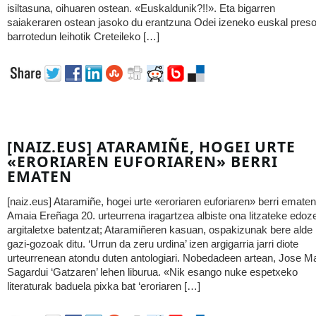
isiltasuna, oihuaren ostean. «Euskaldunik?!!». Eta bigarren
saiakeraren ostean jasoko du erantzuna Odei izeneko euskal pres
barrotedun leihotik Creteileko […]
[NAIZ.EUS] ATARAMIÑE, HOGEI URTE
«ERORIAREN EUFORIAREN» BERRI
EMATEN
[naiz.eus] Ataramiñe, hogei urte «eroriaren euforiaren» berri ematen
Amaia Ereñaga 20. urteurrena iragartzea albiste ona litzateke edoz
argitaletxe batentzat; Ataramiñeren kasuan, ospakizunak bere alde
gazi-gozoak ditu. ‘Urrun da zeru urdina’ izen argigarria jarri diote
urteurrenean atondu duten antologiari. Nobedadeen artean, Jose Ma
Sagardui ‘Gatzaren’ lehen liburua. «Nik esango nuke espetxeko
literaturak baduela pixka bat ‘eroriaren […]