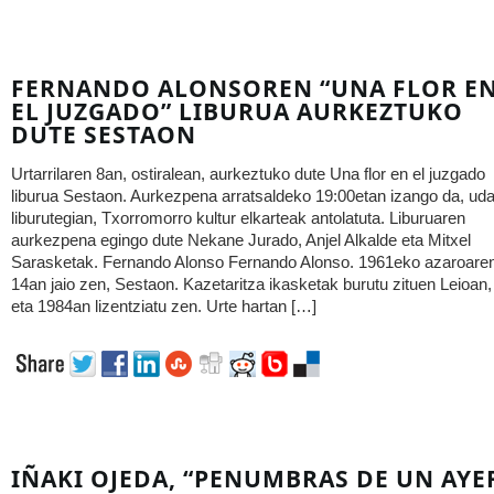
FERNANDO ALONSOREN “UNA FLOR E
EL JUZGADO” LIBURUA AURKEZTUKO
DUTE SESTAON
Urtarrilaren 8an, ostiralean, aurkeztuko dute Una flor en el juzgado
liburua Sestaon. Aurkezpena arratsaldeko 19:00etan izango da, uda
liburutegian, Txorromorro kultur elkarteak antolatuta. Liburuaren
aurkezpena egingo dute Nekane Jurado, Anjel Alkalde eta Mitxel
Sarasketak. Fernando Alonso Fernando Alonso. 1961eko azaroare
14an jaio zen, Sestaon. Kazetaritza ikasketak burutu zituen Leioan,
eta 1984an lizentziatu zen. Urte hartan […]
IÑAKI OJEDA, “PENUMBRAS DE UN AYE