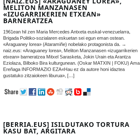
[NAIZ.EUS] «ARAGUANEY LOREA»,
MELITON MANZANASEN
«IZUGARRIKERIEN ETXEAN»
BARNERATZEA
1961ean hil zen Maria Mercedes Antxeta euskal-venezuelarra,
Brigada Politiko-sozialaren eskuetan sei egun eman ostean.
«Araguaney lorea» (Ataramiñe) nobelako protagonista da. →
naiz.eus: «Araguaney lorea», Meliton Manzanasen «izugarrikerien
etxean» barneratzea Mitxel Sarasketa, Jokin Urain eta Arantza
Eziolaza, Bilboko Bira kulturgunean. (Oskar MATXIN | FOKU) Ama
Ereñaga INFORMAZIO EZA«Hau ez da autore honi idaztea
gustatuko zitzaiokeen liburua», […]
[BERRIA.EUS] ISILDUTAKO TORTURA
KASU BAT, ARGITARA