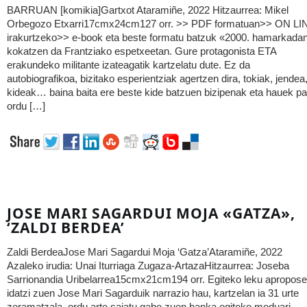
BARRUAN [komikia]Gartxot Ataramiñe, 2022 Hitzaurrea: Mikel
Orbegozo Etxarri17cmx24cm127 orr. >> PDF formatuan>> ON LI
irakurtzeko>> e-book eta beste formatu batzuk «2000. hamarkada
kokatzen da Frantziako espetxeetan. Gure protagonista ETA
erakundeko militante izateagatik kartzelatu dute. Ez da
autobiografikoa, bizitako esperientziak agertzen dira, tokiak, jendea
kideak… baina baita ere beste kide batzuen bizipenak eta hauek pa
ordu […]
JOSE MARI SAGARDUI MOJA «GATZA»,
‘ZALDI BERDEA’
Zaldi BerdeaJose Mari Sagardui Moja ‘Gatza’Ataramiñe, 2022
Azaleko irudia: Unai Iturriaga Zugaza-ArtazaHitzaurrea: Joseba
Sarrionandia Uribelarrea15cmx21cm194 orr. Egiteko leku apropos
idatzi zuen Jose Mari Sagarduik narrazio hau, kartzelan ia 31 urte