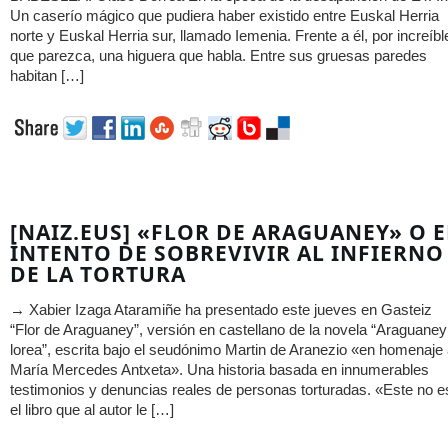
Un caserío mágico que pudiera haber existido entre Euskal Herria
norte y Euskal Herria sur, llamado Iemenia. Frente a él, por increíbl
que parezca, una higuera que habla. Entre sus gruesas paredes
habitan […]
[NAIZ.EUS] «FLOR DE ARAGUANEY» O E
INTENTO DE SOBREVIVIR AL INFIERNO
DE LA TORTURA
→ Xabier Izaga Ataramiñe ha presentado este jueves en Gasteiz
“Flor de Araguaney”, versión en castellano de la novela “Araguaney
lorea”, escrita bajo el seudónimo Martin de Aranezio «en homenaje
María Mercedes Antxeta». Una historia basada en innumerables
testimonios y denuncias reales de personas torturadas. «Este no e
el libro que al autor le […]