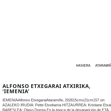
HASIERA
ATARAMI
ALFONSO ETXEGARAI ATXIRIKA,
‘IEMENIA’
IEMENIAAlfonso EtxegaraiAtaramiñe, 202615cmx21cm157 orr.
AZALEKO IRUDIA: Pette Etxebarria HITZAURREA: Kristiane Etxa
BABESLEA: Olaso Dorrea En la época de la desaparición de ETA