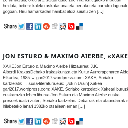
zeramatzala, ordu arte saiatu gabe zuen hanka egiteko moduari
helduta, betiere kaleko askatasuna eta bertako eta barruko lagunak
gogoan. Hiru hamarkadan hainbat aldiz saiatu zen […]
JON ESTURO & MAXIMO AIERBE, «XAK
XAKEJon Esturo & Maximo Aierbe Hitzaurrea: J.K.
Alberdi KrakasDebako Irakaskuntza eta Kultur Aurrerapenaren Ald
Elkartea, 1985 → gari2017.wordpress.com: XAKE, Soriako
kartzelatik → susa-literatura.eus: [Jokin Urain] Xakea →
gari2017.wordpress.com: XAKE, Soriako kartzelatik Xakeari buruz
euskarazko lehen liburua Jon Esturo eta Maximo Aierbe euskal
presoek idatzi zuten, Soriako kartzelan. Debarrak eta ataundarrak s
hilabeteko lanari 1982ko otsailean eman […]