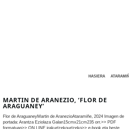
HASIERA
ATARAMI
MARTIN DE ARANEZIO, ‘FLOR DE
ARAGUANEY’
Flor de AraguaneyMartin de AranezioAtaramiñe, 2024 Imagen de
portada: Arantza Eziolaza Galan15cmx21cm235 orr.>> PDF
formatuan>> ON LINE irakurtzekourtzeko>> e-book eta beste