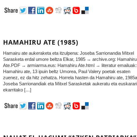
HAMAHIRU ATE (1985)
Hamairu ate aukeraketa eta itzulpena: Joseba Sarrionandia Mitxel
Sarasketa erdal umore beltza Elkar, 1985 → archive.org: Hamahiru
Ate.PDF → armiarma.eus: Hamahiru Ate.html → literatur emailuak:
Hamahiru ate, 13 ipuin beltz Umorea, Paul Valery poetak esaten
zuenez, ez da hitz zehatza. Horrela hasten da Hamahiru ate, 1985
Joseba Sarrionandiak eta Mitxel Sarasketak aukeratu eta euskarari
ekarritako […]