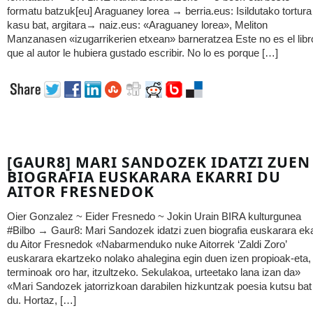
formatu batzuk[eu] Araguaney lorea → berria.eus: Isildutako tortura
kasu bat, argitara→ naiz.eus: «Araguaney lorea», Meliton
Manzanasen «izugarrikerien etxean» barneratzea Este no es el libr
que al autor le hubiera gustado escribir. No lo es porque […]
[GAUR8] MARI SANDOZEK IDATZI ZUEN
BIOGRAFIA EUSKARARA EKARRI DU
AITOR FRESNEDOK
Oier Gonzalez ~ Eider Fresnedo ~ Jokin Urain BIRA kulturgunea
#Bilbo → Gaur8: Mari Sandozek idatzi zuen biografia euskarara eka
du Aitor Fresnedok «Nabarmenduko nuke Aitorrek ‘Zaldi Zoro’
euskarara ekartzeko nolako ahalegina egin duen izen propioak-eta,
terminoak oro har, itzultzeko. Sekulakoa, urteetako lana izan da»
«Mari Sandozek jatorrizkoan darabilen hizkuntzak poesia kutsu bat
du. Hortaz, […]