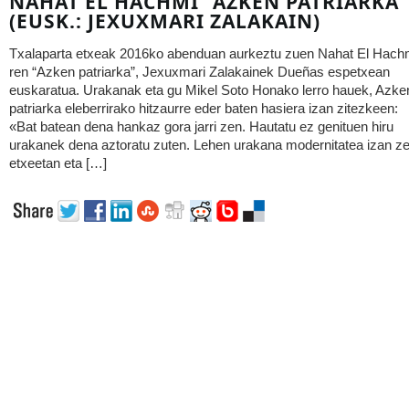
NAHAT EL HACHMI “AZKEN PATRIARKA”
(EUSK.: JEXUXMARI ZALAKAIN)
Txalaparta etxeak 2016ko abenduan aurkeztu zuen Nahat El Hach
ren “Azken patriarka”, Jexuxmari Zalakainek Dueñas espetxean
euskaratua. Urakanak eta gu Mikel Soto Honako lerro hauek, Azke
patriarka eleberrirako hitzaurre eder baten hasiera izan zitezkeen:
«Bat batean dena hankaz gora jarri zen. Hautatu ez genituen hiru
urakanek dena aztoratu zuten. Lehen urakana modernitatea izan ze
etxeetan eta […]