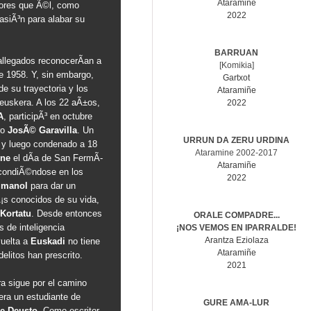
Ataramiñe
ores que Ã©l, como
2022
asiÃ³n para alabar su
BARRUAN
allegados reconocerÃ­an a
[Komikia]
de 1958. Y, sin embargo,
Gartxot
e su trayectoria y los
Ataramiñe
 euskera. A los 22 aÃ±os,
2022
A
, participÃ³ en octubre
ro
JosÃ© Garavilla
. Un
URRUN DA ZERU URDINA
 y luego condenado a 18
Ataramine 2002-2017
ene
el dÃ­a de San FermÃ­
Ataramiñe
condiÃ©ndose en los
2022
Imanol
para dar un
¡s conocidos de su vida,
Kortatu
. Desde entonces
ORALE COMPADRE...
 de inteligencia
¡NOS VEMOS EN IPARRALDE!
Arantza Eziolaza
uelta a
Euskadi
no tiene
Ataramiñe
elitos han prescrito.
2021
tra sigue por el camino
era un estudiante de
GURE AMA-LUR
de Deusto
. Como escritor,