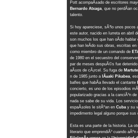
Pott acompaÃ±ado de escritores may
Bernardo Atxaga
, que no perdÃ­an oc
talento.
Si hoy apareciese, sÃ³lo unos pocos 
este autor, nacido en Iurreta en abril 
son muchos los que han oÃ­do hablar d
que han leÃ­do sus obras, escritas en
como miembro de un comando de
ET
de 1980 en el secuestro del conserve
par de meses despuÃ©s fue detenido
aÃ±os de cÃ¡rcel. Su fuga de
Martut
n de 1985 junto a
IÃ±aki Pikabea
, es
bafles que habÃ­a llevado el cantante
concierto, es uno de los episodios mÃ
popularizado gracias a la canciÃ³n de
nada se sabe de su vida. Los servicios
espaÃ±oles le sitÃºan en
Cuba
y su v
impedimento legal alguno porque sus d
Esta es una parte de la historia. La o
literario que emprendiÃ³ cuando aÃºn 
FilologÃ­a vasca
en la
Universidad 