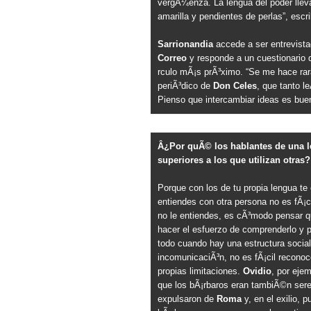
vergÃ¼enza. La lengua del poder llev
amarilla y pendientes de perlas”, escri
Sarrionandia
accede a ser entrevist
Correo
y responde a un cuestionario q
rculo mÃ¡s prÃ³ximo. “Se me hace rara
periÃ³dico de
Don Celes
, que tanto le
Pienso que intercambiar ideas es buen
Â¿Por quÃ© los hablantes de una l
superiores a los que utilizan otras?
Porque con los de tu propia lengua te
entiendes con otra persona no es fÃ¡cil
no le entiendes, es cÃ³modo pensar q
hacer el esfuerzo de comprenderlo y p
todo cuando hay una estructura socia
incomunicaciÃ³n, no es fÃ¡cil reconoc
propias limitaciones.
Ovidio
, por eje
que los bÃ¡rbaros eran tambiÃ©n ser
expulsaron de
Roma
y, en el exilio, p