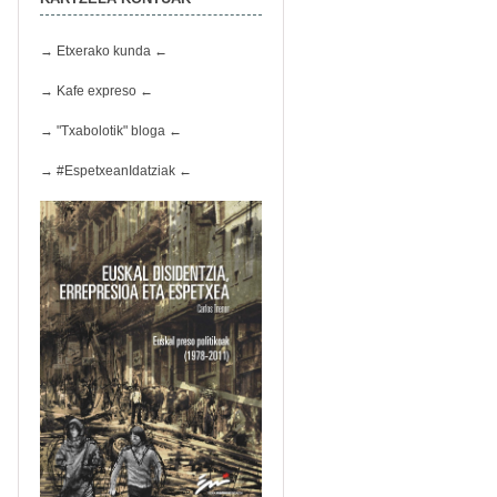
→ Etxerako kunda ←
→ Kafe expreso ←
→ "Txabolotik" bloga ←
→ #EspetxeanIdatziak ←