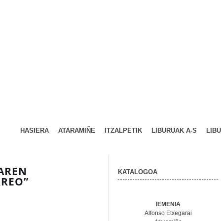
HASIERA
ATARAMIÑE
ITZALPETIK
LIBURUAK A-S
LIB
AREN
KATALOGOA
RREO”
IEMENIA
Alfonso Etxegarai