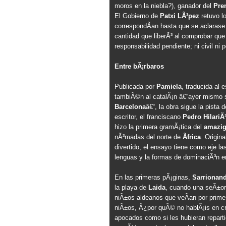
moros en la niebla?), ganador del
Pre
El Gobierno de
Patxi LÃ³pez
retuvo l
correspondÃ­an hasta que se aclarase 
cantidad que liberÃ³ al comprobar que
responsabilidad pendiente; ni civil ni p
Entre bÃ¡rbaros
Publicada por
Pamiela
, traducida al 
tambiÃ©n al catalÃ¡n â€“ayer mismo 
Barcelona
â€“, la obra sigue la pista
escritor, el franciscano
Pedro HilariÃ
hizo la primera gramÃ¡tica del
amazi
nÃ³madas del norte de
Ãfrica
. Origina
divertido, el ensayo tiene como eje las
lenguas y la formas de dominaciÃ³n e
En las primeras pÃ¡ginas,
Sarrionand
la playa de
Laida
, cuando una seÃ±ora
niÃ±os aldeanos que veÃ­an por prime
niÃ±os, Â¿por quÃ© no hablÃ¡is en cr
apocados como si les hubieran repart