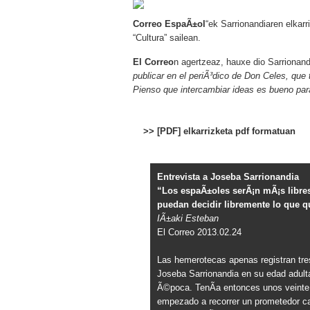
Correo EspaÃ±ol
“ek Sarrionandiaren elkarr
“Cultura” sailean.
El Correo
n agertzeaz, hauxe dio Sarrionand
publicar en el periÃ³dico de Don Celes, que t
Pienso que intercambiar ideas es bueno par
>>
[PDF] elkarrizketa pdf formatuan
Entrevista a Joseba Sarrionandia
“Los espaÃ±oles serÃ¡n mÃ¡s libre
puedan decidir libremente lo que q
IÃ±aki Esteban
El Correo 2013.02.24
Las hemerotecas apenas registran tre
Joseba Sarrionandia en su edad adult
Ã©poca. TenÃ­a entonces unos veinte
empezado a recorrer un prometedor cam