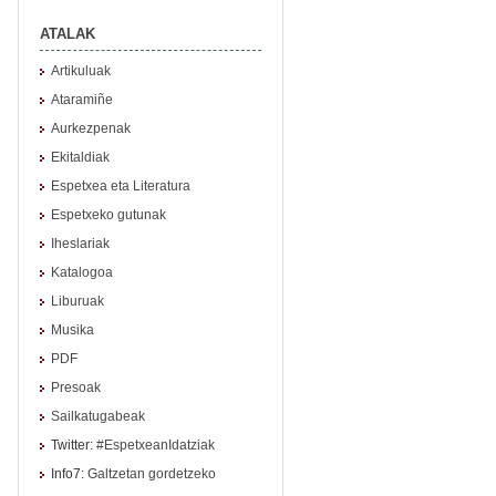
ATALAK
Artikuluak
Ataramiñe
Aurkezpenak
Ekitaldiak
Espetxea eta Literatura
Espetxeko gutunak
Iheslariak
Katalogoa
Liburuak
Musika
PDF
Presoak
Sailkatugabeak
Twitter:
#EspetxeanIdatziak
Info7:
Galtzetan gordetzeko