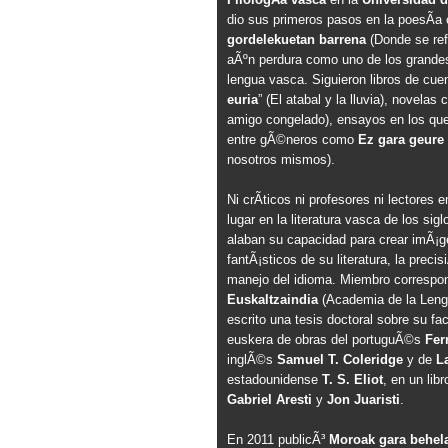
dio sus primeros pasos en la poesÃ­a
gordelekuetan barrena
(Donde se ref
aÃºn perdura como uno de los grand
lengua vasca. Siguieron libros de cue
euria
” (El atabal y la lluvia), novela
amigo congelado), ensayos en los que 
entre gÃ©neros como
Ez gara geure
nosotros mismos).
Ni crÃ­ticos ni profesores ni lectores
lugar en la literatura vasca de los si
alaban su capacidad para crear imÃ¡g
fantÃ¡sticos de su literatura, la preci
manejo del idioma. Miembro correspo
Euskaltzaindia
(Academia de la Leng
escrito una tesis doctoral sobre su fac
euskera de obras del portuguÃ©s
Fer
inglÃ©s
Samuel T. Coleridge
y de
La
estadounidense
T. S. Eliot
, en un lib
Gabriel Aresti
y
Jon Juaristi
.
En 2011 publicÃ³
Moroak gara behel