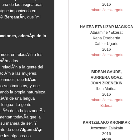
a una de las asignaturas,
2016
irakurri / deskargatu
sigue imponiendo en
© BergamÃ­n
, que “mi
HAIZEA ETA LIZAR MAGIKOA
Ataramiñe / Etxerat
inaciones, ademÃ¡s de la
Kepa Etxeberria
Xabier Ugarte
2016
 ricos en relaciÃ³n a los
irakurri / deskargatu
iÃ³n a los
relaciÃ³n a la gente del
BIDEAN GAUDE,
aciÃ³n a las mujeres.
AURRERA GOAZ,
oprimidos, que
ElÃ­as
JOAN ZIRENEKIN
os sentimientos, y que
Ibon Muñoa
gando la propia naturaleza
2016
pciÃ³n de una lengua
irakurri / deskargatu
 lengua. La gente
Bideoa
iÃ³n de la holgazanerÃ­a
mentan todavÃ­a que la
KARTZELAKO KRONIKAK
 su manera de ser. Y
Jexuxmari Zalakain
ento de que
AfganistÃ¡n
2016
e los afganos no
ePub