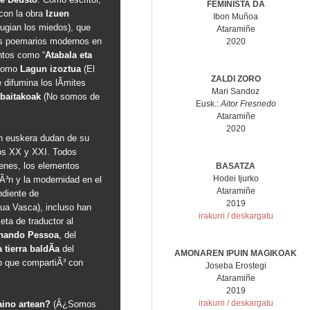
FEMINISTA DA
 con la obra
Izuen
Ibon Muñoa
ugian los miedos), que
Ataramiñe
es poemarios modernos en
2020
ntos como “
Atabala eta
s como
Lagun izoztua
(El
ZALDI ZORO
difumina los lÃ­mites
Mari Sandoz
 baitakoak
(No somos de
Eusk.:
Aitor Fresnedo
Ataramiñe
2020
 en euskera dudan de su
glos XX y XXI. Todos
enes, los elementos
BASATZA
Hodei Ijurko
siÃ³n y la modernidad en el
Ataramiñe
ndiente de
2019
ua Vasca), incluso han
irakurri / deskargatu
eta de traductor al
nando Pessoa
, del
 tierra baldÃ­a
del
AMONAREN IPUIN MAGIKOAK
ro que compartiÃ³ con
Joseba Erostegi
Ataramiñe
2019
irakurri / deskargatu
aino artean?
(Â¿Somos