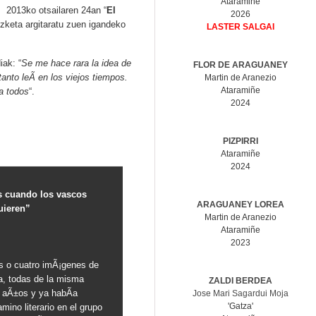
Ataramiñe
2013ko otsailaren 24an “
El
2026
izketa argitaratu zuen igandeko
LASTER SALGAI
iak: “
Se me hace rara la idea de
FLOR DE ARAGUANEY
anto leÃ­ en los viejos tiempos.
Martin de Aranezio
Ataramiñe
a todos
“.
2024
PIZPIRRI
Ataramiñe
2024
s cuando los vascos
ARAGUANEY LOREA
uieren”
Martin de Aranezio
Ataramiñe
2023
s o cuatro imÃ¡genes de
a, todas de la misma
ZALDI BERDEA
 aÃ±os y ya habÃ­a
Jose Mari Sagardui Moja
'Gatza'
ino literario en el grupo