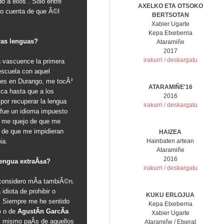
o a ellos”. Solo entre
AXELKO ETA OTSOKO
io cuenta de que Ã©l
BERTSOTAN
Xabier Ugarte
Kepa Etxeberria
ras lenguas?
Ataramiñe
2017
irakurri / deskargatu
en vascuence la primera
escuela con aquel
ces en Durango, me tocÃ³
ATARAMIÑE'16
asca hasta que a los
2016
or recuperar la lengua
irakurri / deskargatu
 fue un idioma impuesto
no me quejo de que me
o de que me impidieran
HAIZEA
ia.
Hainbaten artean
Ataramiñe
2016
lengua extraÃ±a?
irakurri / deskargatu
 considero mÃ­a tambiÃ©n.
idiota de prohibir o
KUKU ERLOJUA
. Siempre me he sentido
Kepa Etxeberria
o
o de
AgustÃ­n GarcÃ­a
Xabier Ugarte
l mismo paÃ­s de aquellos
Ataramiñe / Etxerat