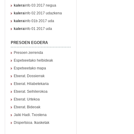
kalera
info 03 2017 negua
kalera
info 02 2017 udazkena
kalera
info 01b 2017 uda
kalera
info 01 2017 uda
PRESOEN EGOERA
Presoen zerrenda
Espetxeetako helbideak
Espetxeetako mapa
Etxerat. Dossierrak
Etxerat. Hilabetekaria
Etxerat. Seihilerokoa
Etxerat. Urtekoa
Etxerat. Bideoak
Jaiki Hadi. Txostena
Dispertsioa. Ikasketak