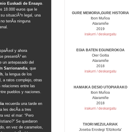
mio Euskadi de Ensayo
.
os 18.000 euros que le
GURE MEMORIA,GURE HISTORIA
su situaciÃ³n legal, una
Ibon Muñoa
 no tenÃ­a ninguna
Ataramiñe
enal.
2019
irakurri / deskargatu
EGIA BATEN EGUNEROKOA
espaÃ±ol y ahora
Oier Goitia
se presentÃ³ en
Ataramiñe
 de un antepasado del
2018
³n Sarrionandia
, que
irakurri / deskargatu
gh
, la lengua de los
l, a ratos complejo, otras
 relaciones entre las
HAMAIKA DESIO UTOPIARAKO
ntre pueblos y naciones.
Ibon Muñoa
Ataramiñe
2018
ia
recuerda una tarde en
irakurri / deskargatu
 les decÃ­a a tres
ra vez el mar: “Pero
istiano?” Se quedaron
TXORI MEZULARIAK
ido, en vez de caramelos,
Joseba Erostegi 'Eltzikorta'