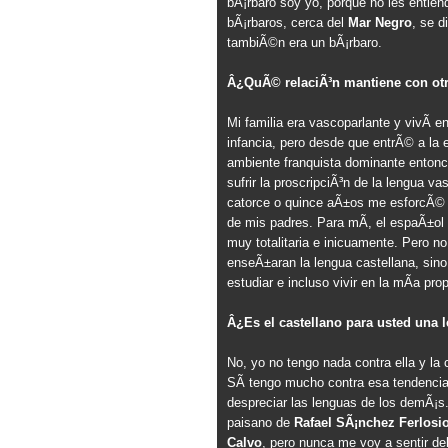
bÃ¡rbaro soy yo, porque no les entiend
bÃ¡rbaros, cerca del
Mar Negro
, se d
tambiÃ©n era un bÃ¡rbaro.
Â¿QuÃ© relaciÃ³n mantiene con ot
Mi familia era vascoparlante y vivÃ­ 
infancia, pero desde que entrÃ© a la 
ambiente franquista dominante enton
sufrir la proscripciÃ³n de la lengua v
catorce o quince aÃ±os me esforcÃ© p
de mis padres. Para mÃ­, el espaÃ±ol
muy totalitaria e inicuamente. Pero 
enseÃ±aran la lengua castellana, sin
estudiar e incluso vivir en la mÃ­a prop
Â¿Es el castellano para usted una 
No, yo no tengo nada contra ella y la
SÃ­ tengo mucho contra esa tendencia 
despreciar las lenguas de los demÃ¡s
paisano de
Rafael SÃ¡nchez Ferlosi
Calvo
, pero nunca me voy a sentir de