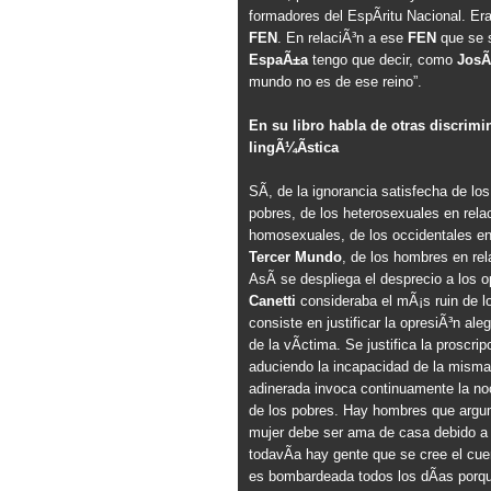
formadores del EspÃ­ritu Nacional. Er
FEN
. En relaciÃ³n a ese
FEN
que se 
EspaÃ±a
tengo que decir, como
JosÃ
mundo no es de ese reino”.
En su libro habla de otras discrim
lingÃ¼Ã­stica
SÃ­, de la ignorancia satisfecha de los
pobres, de los heterosexuales en relac
homosexuales, de los occidentales en 
Tercer Mundo
, de los hombres en rel
AsÃ­ se despliega el desprecio a los 
Canetti
consideraba el mÃ¡s ruin de l
consiste en justificar la opresiÃ³n ale
de la vÃ­ctima. Se justifica la proscri
aduciendo la incapacidad de la misma
adinerada invoca continuamente la noc
de los pobres. Hay hombres que argu
mujer debe ser ama de casa debido a
todavÃ­a hay gente que se cree el cu
es bombardeada todos los dÃ­as porqu