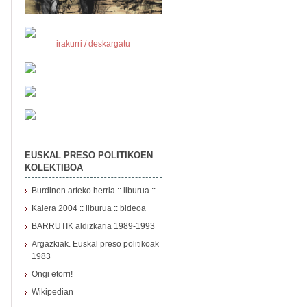
irakurri / deskargatu
EUSKAL PRESO POLITIKOEN
KOLEKTIBOA
Burdinen arteko herria :: liburua ::
Kalera 2004
::
liburua
::
bideoa
BARRUTIK aldizkaria 1989-1993
Argazkiak. Euskal preso politikoak
1983
Ongi etorri!
Wikipedian