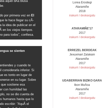
aba aquel dÃ­a blusa
Lorea Erostegi
be.
Ataramiñe
2018
ado por primera vez en
El
irakurri / deskargatu
ue le hace llegar su cÃ­
 la idea de publicar en el
ATARAMIÑE'17
Ã­ en los viejos tiempos.
2017
o para todos”, confiesa.
irakurri / deskargatu
ERREZEL BERDEAK
engua se sienten
Jexuxmari Zalakain
Ataramiñe
2017
 entiendes y cuando te
irakurri / deskargatu
 considerarla inferior. Si
ue es tonto en lugar de
onerse en su lugar. Sobre
UDABERRIAN BIZIKO GARA
l que sostiene esa
Ibon Muñoa
er con humildad las
Ataramiñe
2017
mplo, no se dio cuenta de
irakurri / deskargatu
es humanos hasta que lo
udo escribir: “AquÃ­ el