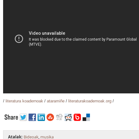
/
literatura koadernoak
/
ataramiñe
/
literaturakoadernoak.org
/
Atalak:
Bideoak
,
musika