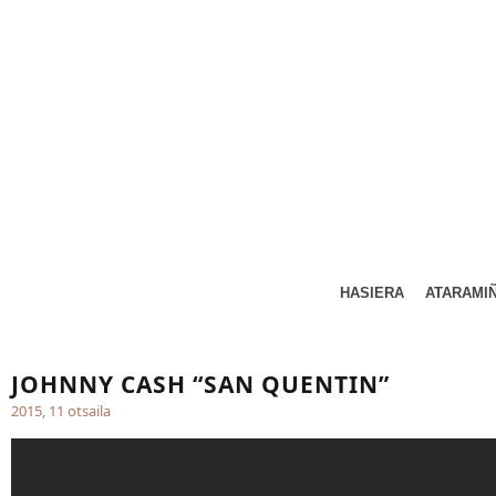
HASIERA
ATARAMI
JOHNNY CASH “SAN QUENTIN”
2015, 11 otsaila