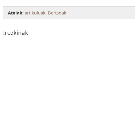
Atalak:
artikuluak
,
Bertsoak
Iruzkinak