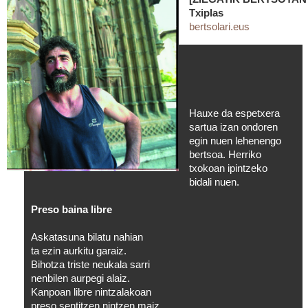
Txiplas
bertsolari.eus
Hauxe da espetxera
sartua izan ondoren
egin nuen lehenengo
bertsoa. Herriko
txokoan ipintzeko
bidali nuen.
Preso baina libre
Askatasuna bilatu nahian
ta ezin aurkitu garaiz.
Bihotza triste neukala sarri
nenbilen aurpegi alaiz.
Kanpoan libre nintzalakoan
preso sentitzen nintzen maiz.