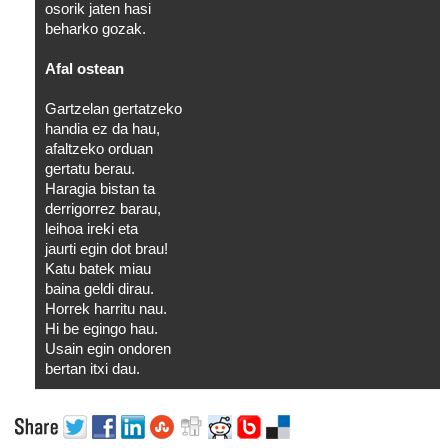
osorik jaten hasi
beharko gozak.
Afal ostean
Gartzelan gertatzeko
handia ez da hau,
afaltzeko orduan
gertatu berau.
Haragia bistan ta
derrigorrez barau,
leihoa ireki eta
jaurti egin dot brau!
Katu batek miau
baina geldi dirau.
Horrek harritu nau.
Hi be egingo hau.
Usain egin ondoren
bertan itxi dau.