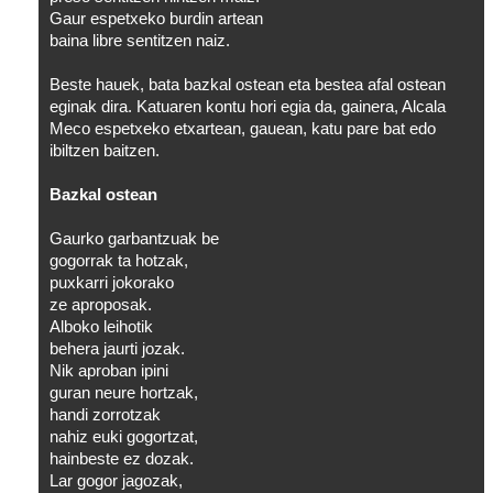
Gaur espetxeko burdin artean
baina libre sentitzen naiz.
Beste hauek, bata bazkal ostean eta bestea afal ostean
eginak dira. Katuaren kontu hori egia da, gainera, Alcala
Meco espetxeko etxartean, gauean, katu pare bat edo
ibiltzen baitzen.
Bazkal ostean
Gaurko garbantzuak be
gogorrak ta hotzak,
puxkarri jokorako
ze aproposak.
Alboko leihotik
behera jaurti jozak.
Nik aproban ipini
guran neure hortzak,
handi zorrotzak
nahiz euki gogortzat,
hainbeste ez dozak.
Lar gogor jagozak,