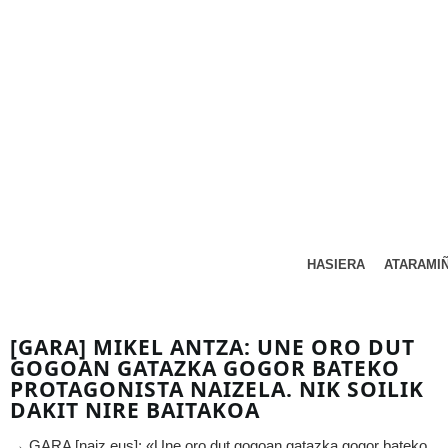
HASIERA
ATARAMI
[GARA] MIKEL ANTZA: UNE ORO DUT
GOGOAN GATAZKA GOGOR BATEKO
PROTAGONISTA NAIZELA. NIK SOILIK
DAKIT NIRE BAITAKOA
→ GARA [naiz.eus]: «Une oro dut gogoan gatazka gogor bateko