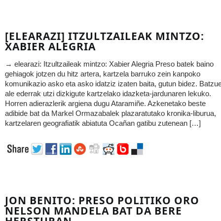
[ELEARAZI] ITZULTZAILEAK MINTZO:
XABIER ALEGRIA
→ elearazi: Itzultzaileak mintzo: Xabier Alegria Preso batek baino
gehiagok jotzen du hitz artera, kartzela barruko zein kanpoko
komunikazio asko eta asko idatziz izaten baita, gutun bidez. Batzu
ale ederrak utzi dizkigute kartzelako idazketa-jardunaren lekuko.
Horren adierazlerik argiena dugu Ataramiñe. Azkenetako beste
adibide bat da Markel Ormazabalek plazaratutako kronika-liburua,
kartzelaren geografiatik abiatuta Ocañan gatibu zutenean […]
JON BENITO: PRESO POLITIKO ORO
NELSON MANDELA BAT DA BERE