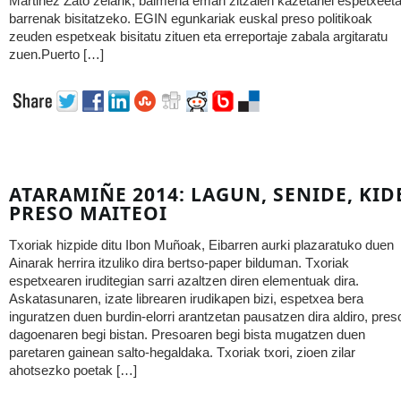
Martinez Zato zelarik, baimena eman zitzaien kazetariei espetxeet
barrenak bisitatzeko. EGIN egunkariak euskal preso politikoak
zeuden espetxeak bisitatu zituen eta erreportaje zabala argitaratu
zuen.Puerto […]
ATARAMIÑE 2014: LAGUN, SENIDE, KID
PRESO MAITEOI
Txoriak hizpide ditu Ibon Muñoak, Eibarren aurki plazaratuko duen
Ainarak herrira itzuliko dira bertso-paper bilduman. Txoriak
espetxearen iruditegian sarri azaltzen diren elementuak dira.
Askatasunaren, izate librearen irudikapen bizi, espetxea bera
inguratzen duen burdin-elorri arantzetan pausatzen dira aldiro, pres
dagoenaren begi bistan. Presoaren begi bista mugatzen duen
paretaren gainean salto-hegaldaka. Txoriak txori, zioen zilar
ahotsezko poetak […]