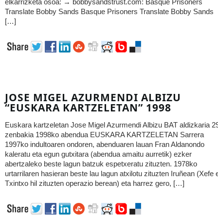
elkarrizketa osoa: → bobbysandstrust.com: Basque Prisoners
Translate Bobby Sands Basque Prisoners Translate Bobby Sands
[…]
JOSE MIGEL AZURMENDI ALBIZU
“EUSKARA KARTZELETAN” 1998
Euskara kartzeletan Jose Migel Azurmendi Albizu BAT aldizkaria 2
zenbakia 1998ko abendua EUSKARA KARTZELETAN Sarrera
1997ko indultoaren ondoren, abenduaren lauan Fran Aldanondo
kaleratu eta egun gutxitara (abendua amaitu aurretik) ezker
abertzaleko beste lagun batzuk espetxeratu zituzten. 1978ko
urtarrilaren hasieran beste lau lagun atxilotu zituzten Iruñean (Xefe 
Txintxo hil zituzten operazio berean) eta harrez gero, […]