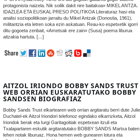
protagonista naizela. Nik soilik dakit nire baitakoa» MIKEL ANTZA.
IDAZLEA ETA EUSKAL PRESO POLITIKOA Literaturaz hasi eta
analisi soziopolitikoan jarraitu du Mikel Antzak (Donostia, 1961),
militantzia eta letren soka ezin askatuan. Reau-ko espetxetik igorri
ditu gogoeta zenbait, «Ametsak ere zain» (Susa) poema liburua
aitzakia hartuta. […]
AITZOL IRIONDO BOBBY SANDS TRUST
WEB ORRIAN EUSKARATUTAKO BOBBY
SANDSEN BIOGRAFIAZ
Bobby Sands Trust elkartearen web orrian argitaratu berri dute Julie
Duchatel-ek Aitzol Iriondori telefonoz egindako elkarrizketa, Aitzol
Iriondok berak eta Iurgi Garitagoitiak espetxean itzuli eta
Txalapartaren eskutik argitaratutako BOBBY SANDS Martxa baten
lehen notak liburuaz. Hona hemen web gunearen lotura eta