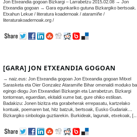
Jon Etxeandia gogoan Bizkargi – Larrabetzu 2015.02.08 → Jon
Etxeandia gogoan → Gara egunkariko gutuna Bizkargiko bertsoak.
Etxahun Lekue / literatura koadernoak / ataramiñe /
literaturakoadernoak.org /
[GARA] JON ETXEANDIA GOGOAN
→ naiz.eus: Jon Etxeandia gogoan Jon Etxeandia gogoan Mitxel
Sarasketa eta Oier Gonzalez Ataramiñe Bihar omenaldi moduko ba
egingo diogu Jon Etxeandiari Bizkargin eta Larrabetzun. Bizkargi
tontorrean, eguerdian, ekitaldi xume bat, gure ohiko estiloan.
Badakizu: Jonen bizitza eta gorabeherak errepasatu, kartzelako
kontuak, poemaren bat, hitz batzuk, bertsoak, Eusko Gudariak…
Bizkargiko sinbologia guztiarekin. Burkideak, lagunak, etxekoak, [