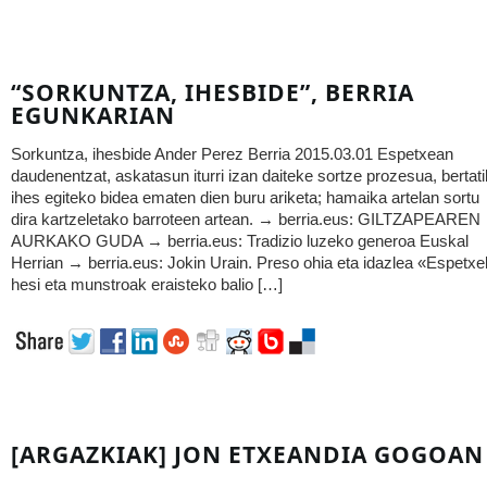
“SORKUNTZA, IHESBIDE”, BERRIA
EGUNKARIAN
Sorkuntza, ihesbide Ander Perez Berria 2015.03.01 Espetxean
daudenentzat, askatasun iturri izan daiteke sortze prozesua, bertati
ihes egiteko bidea ematen dien buru ariketa; hamaika artelan sortu
dira kartzeletako barroteen artean. → berria.eus: GILTZAPEAREN
AURKAKO GUDA → berria.eus: Tradizio luzeko generoa Euskal
Herrian → berria.eus: Jokin Urain. Preso ohia eta idazlea «Espetx
hesi eta munstroak eraisteko balio […]
[ARGAZKIAK] JON ETXEANDIA GOGOAN