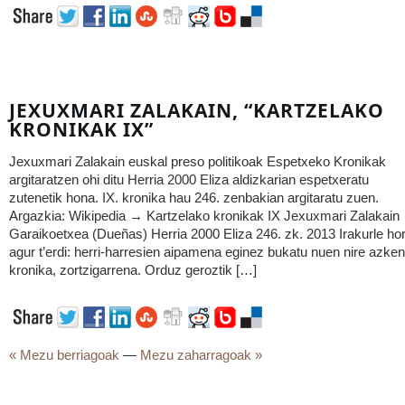
JEXUXMARI ZALAKAIN, “KARTZELAKO
KRONIKAK IX”
Jexuxmari Zalakain euskal preso politikoak Espetxeko Kronikak
argitaratzen ohi ditu Herria 2000 Eliza aldizkarian espetxeratu
zutenetik hona. IX. kronika hau 246. zenbakian argitaratu zuen.
Argazkia: Wikipedia → Kartzelako kronikak IX Jexuxmari Zalakain
Garaikoetxea (Dueñas) Herria 2000 Eliza 246. zk. 2013 Irakurle hor
agur t’erdi: herri-harresien aipamena eginez bukatu nuen nire azken
kronika, zortzigarrena. Orduz geroztik […]
« Mezu berriagoak
—
Mezu zaharragoak »