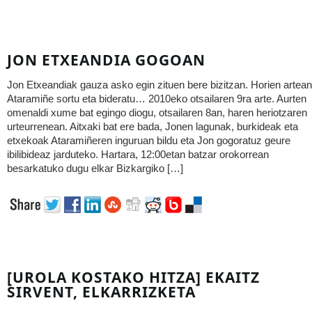
JON ETXEANDIA GOGOAN
Jon Etxeandiak gauza asko egin zituen bere bizitzan. Horien artean
Ataramiñe sortu eta bideratu… 2010eko otsailaren 9ra arte. Aurten
omenaldi xume bat egingo diogu, otsailaren 8an, haren heriotzaren
urteurrenean. Aitxaki bat ere bada, Jonen lagunak, burkideak eta
etxekoak Ataramiñeren inguruan bildu eta Jon gogoratuz geure
ibilibideaz jarduteko. Hartara, 12:00etan batzar orokorrean
besarkatuko dugu elkar Bizkargiko […]
[UROLA KOSTAKO HITZA] EKAITZ
SIRVENT, ELKARRIZKETA