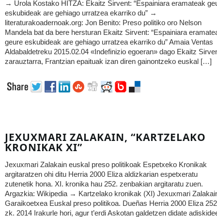
→ Urola Kostako HITZA: Ekaitz Sirvent: “Espainiara eramateak ge
eskubideak are gehiago urratzea ekarriko du” →
literaturakoadernoak.org: Jon Benito: Preso politiko oro Nelson
Mandela bat da bere hersturan Ekaitz Sirvent: “Espainiara eramate
geure eskubideak are gehiago urratzea ekarriko du” Amaia Ventas
Aldabaldetreku 2015.02.04 «Indefinizio egoeran» dago Ekaitz Sirve
zarauztarra, Frantzian epaituak izan diren gainontzeko euskal […]
JEXUXMARI ZALAKAIN, “KARTZELAKO
KRONIKAK XI”
Jexuxmari Zalakain euskal preso politikoak Espetxeko Kronikak
argitaratzen ohi ditu Herria 2000 Eliza aldizkarian espetxeratu
zutenetik hona. XI. kronika hau 252. zenbakian argitaratu zuen.
Argazkia: Wikipedia → Kartzelako kronikak (XI) Jexuxmari Zalakai
Garaikoetxea Euskal preso politikoa. Dueñas Herria 2000 Eliza 252
zk. 2014 Irakurle hori, agur t’erdi Askotan galdetzen didate adiskide