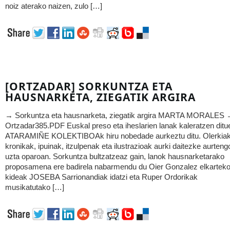
noiz aterako naizen, zulo […]
[ORTZADAR] SORKUNTZA ETA
HAUSNARKETA, ZIEGATIK ARGIRA
→ Sorkuntza eta hausnarketa, ziegatik argira MARTA MORALES
Ortzadar385.PDF Euskal preso eta iheslarien lanak kaleratzen ditu
ATARAMIÑE KOLEKTIBOAk hiru nobedade aurkeztu ditu. Olerkiak
kronikak, ipuinak, itzulpenak eta ilustrazioak aurki daitezke aurteng
uzta oparoan. Sorkuntza bultzatzeaz gain, lanok hausnarketarako
proposamena ere badirela nabarmendu du Oier Gonzalez elkartek
kideak JOSEBA Sarrionandiak idatzi eta Ruper Ordorikak
musikatutako […]