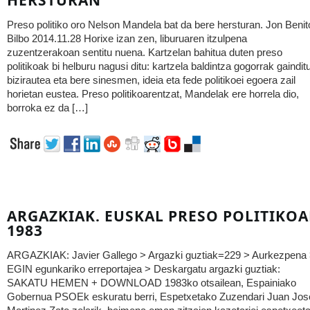
HERSTURAN
Preso politiko oro Nelson Mandela bat da bere hersturan. Jon Benit
Bilbo 2014.11.28 Horixe izan zen, liburuaren itzulpena
zuzentzerakoan sentitu nuena. Kartzelan bahitua duten preso
politikoak bi helburu nagusi ditu: kartzela baldintza gogorrak gaindit
bizirautea eta bere sinesmen, ideia eta fede politikoei egoera zail
horietan eustea. Preso politikoarentzat, Mandelak ere horrela dio,
borroka ez da […]
ARGAZKIAK. EUSKAL PRESO POLITIKOA
1983
ARGAZKIAK: Javier Gallego > Argazki guztiak=229 > Aurkezpena
EGIN egunkariko erreportajea > Deskargatu argazki guztiak:
SAKATU HEMEN + DOWNLOAD 1983ko otsailean, Espainiako
Gobernua PSOEk eskuratu berri, Espetxetako Zuzendari Juan Jos