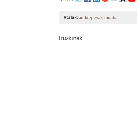
Atalak:
aurkezpenak
,
musika
Iruzkinak