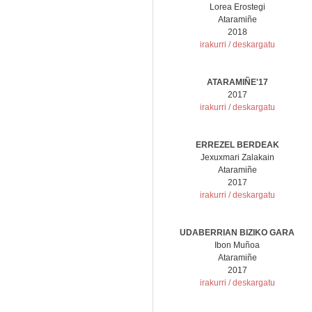
Lorea Erostegi
Ataramiñe
2018
irakurri / deskargatu
ATARAMIÑE'17
2017
irakurri / deskargatu
ERREZEL BERDEAK
Jexuxmari Zalakain
Ataramiñe
2017
irakurri / deskargatu
UDABERRIAN BIZIKO GARA
Ibon Muñoa
Ataramiñe
2017
irakurri / deskargatu