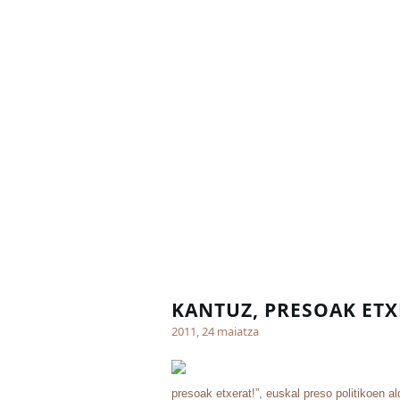
KANTUZ, PRESOAK ETX
2011, 24 maiatza
presoak etxerat!”, euskal preso politikoen 