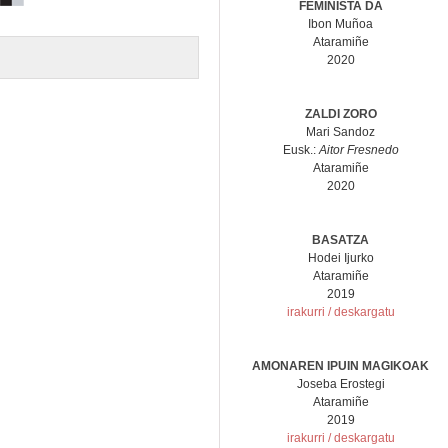
FEMINISTA DA
Ibon Muñoa
Ataramiñe
2020
ZALDI ZORO
Mari Sandoz
Eusk.:
Aitor Fresnedo
Ataramiñe
2020
BASATZA
Hodei Ijurko
Ataramiñe
2019
irakurri / deskargatu
AMONAREN IPUIN MAGIKOAK
Joseba Erostegi
Ataramiñe
2019
irakurri / deskargatu