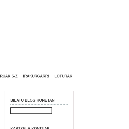
URUAK S-Z
IRAKURGARRI
LOTURAK
BILATU BLOG HONETAN:
KARTZELA KONTUAK