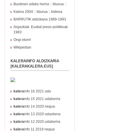
Burdinen arteko herria :: liburua ::
Kalera 2004
::
liburua
::
bideoa
BARRUTIK aldizkaria 1989-1993
Argazkiak. Euskal preso politikoak
1983
Ongi etorri!
Wikipedian
KALERAINFO ALDIZKARIA
[KALERAKALERA.EUS]
kalera
info 16 2021 uda
kalera
info 15 2021 udaberria
kalera
info 14 2020 negua
kalera
info 13 2020 udazkena
kalera
info 12 2020 udaberria
kalera
info 11 2019 negua