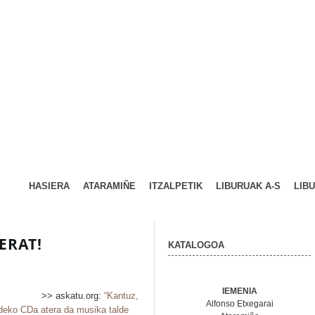
HASIERA
ATARAMIÑE
ITZALPETIK
LIBURUAK A-S
LIB
ERAT!
KATALOGOA
IEMENIA
>> askatu.org:
“Kantuz,
Alfonso Etxegarai
aldeko CDa atera da musika talde