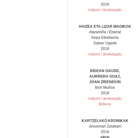
2016
irakurri / deskargatu
HAIZEA ETA LIZAR MAGIKOA
Ataramiñe / Etxerat
Kepa Etxeberria
Xabier Ugarte
2016
irakurri / deskargatu
BIDEAN GAUDE,
AURRERA GOAZ,
JOAN ZIRENEKIN
Ibon Muñoa
2016
irakurri / deskargatu
Bideoa
KARTZELAKO KRONIKAK
Jexuxmari Zalakain
2016
ePub