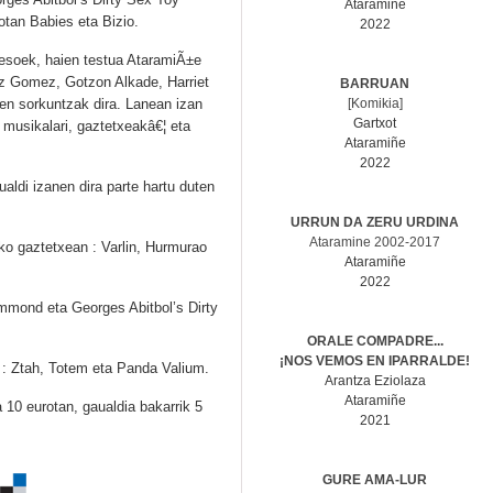
Ataramiñe
tan Babies eta Bizio.
2022
resoek, haien testua AtaramiÃ±e
atz Gomez, Gotzon Alkade, Harriet
BARRUAN
een sorkuntzak dira. Lanean izan
[Komikia]
Gartxot
e, musikalari, gaztetxeakâ€¦ eta
Ataramiñe
2022
aldi izanen dira parte hartu duten
URRUN DA ZERU URDINA
Ataramine 2002-2017
o gaztetxean : Varlin, Hurmurao
Ataramiñe
2022
mmond eta Georges Abitbol’s Dirty
ORALE COMPADRE...
¡NOS VEMOS EN IPARRALDE!
 : Ztah, Totem eta Panda Valium.
Arantza Eziolaza
Ataramiñe
 10 eurotan, gaualdia bakarrik 5
2021
GURE AMA-LUR