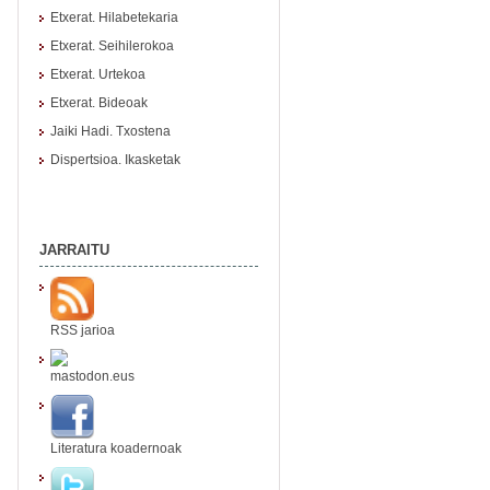
Etxerat. Hilabetekaria
Etxerat. Seihilerokoa
Etxerat. Urtekoa
Etxerat. Bideoak
Jaiki Hadi. Txostena
Dispertsioa. Ikasketak
JARRAITU
RSS jarioa
mastodon.eus
Literatura koadernoak