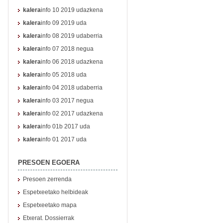
kalera
info 10 2019 udazkena
kalera
info 09 2019 uda
kalera
info 08 2019 udaberria
kalera
info 07 2018 negua
kalera
info 06 2018 udazkena
kalera
info 05 2018 uda
kalera
info 04 2018 udaberria
kalera
info 03 2017 negua
kalera
info 02 2017 udazkena
kalera
info 01b 2017 uda
kalera
info 01 2017 uda
PRESOEN EGOERA
Presoen zerrenda
Espetxeetako helbideak
Espetxeetako mapa
Etxerat. Dossierrak