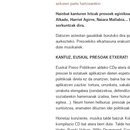
askoren parte hartzearekin
Hainbat kanturen hitzak presoek eginiko
Alkade, Harriet Agirre, Naiara Mallabia…
sorkuntzak dira.
Datozen asteotan gaualdiak burutuko dira i
aurkezteko. Presoekiko elkartasuna eraku
dute musikariek.
KANTUZ, EUSKAL PRESOAK ETXERAT!
Euskal Preso Politikoen aldeko CDa atera d
presoei bi estatuek aplikatzen dieten espetx
politikoak direla ez da onartzen, baina bai n
aplikatzen zaizkie: tortura, urrunketa, sak
urraketa etengabea (sendatzekoa, defenditze
sozialarekin harremanak izaitea, bere hizk
egitea…). Neurri horien helburua: presoak pe
suntsitzea, eramaten dituzten idei politikoa
Horretaz konziente, musika talde batzuk Ko
kompilazio CD bat atera berri dute. Talde ho
Varlin, Panda Valium, Willis Drummond, Geo