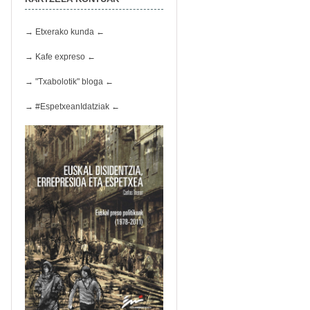
→ Etxerako kunda ←
→ Kafe expreso ←
→ "Txabolotik" bloga ←
→ #EspetxeanIdatziak ←