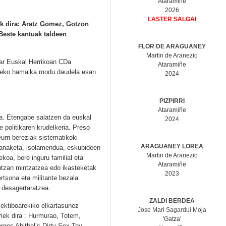
Ataramiñe
2026
LASTER SALGAI
ak dira: Aratz Gomez, Gotzon
 Beste kantuak taldeen
FLOR DE ARAGUANEY
Martin de Aranezio
par Euskal Herrikoan CDa
Ataramiñe
steko hamaika modu daudela esan
2024
PIZPIRRI
Ataramiñe
a. Etengabe salatzen da euskal
2024
e politikaren krudelkeria. Preso
eurri bereziak sistematikoki
ARAGUANEY LOREA
abanaketa, isolamendua, eskubideen
Martin de Aranezio
koa, bere inguru familial eta
Ataramiñe
untzan mintzatzea edo ikasteketak
2023
rtsona eta militante bezala
k desagertaratzea.
ZALDI BERDEA
lektiboarekiko elkartasunez
Jose Mari Sagardui Moja
riek dira : Hurmurao, Totem,
'Gatza'
rges Abitbol’s Dirty Sex Toy