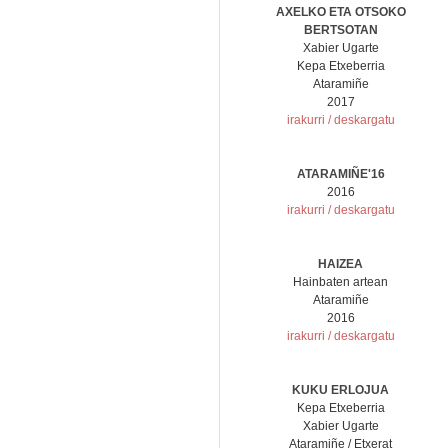
AXELKO ETA OTSOKO
BERTSOTAN
Xabier Ugarte
Kepa Etxeberria
Ataramiñe
2017
irakurri / deskargatu
ATARAMIÑE'16
2016
irakurri / deskargatu
HAIZEA
Hainbaten artean
Ataramiñe
2016
irakurri / deskargatu
KUKU ERLOJUA
Kepa Etxeberria
Xabier Ugarte
Ataramiñe / Etxerat