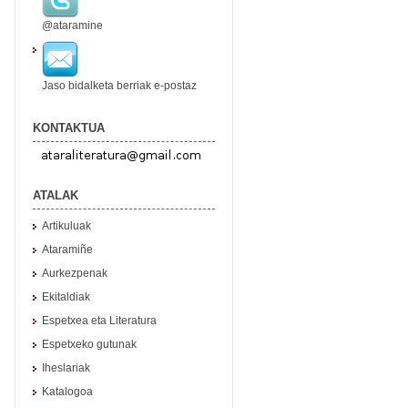
@ataramine
Jaso bidalketa berriak e-postaz
KONTAKTUA
ATALAK
Artikuluak
Ataramiñe
Aurkezpenak
Ekitaldiak
Espetxea eta Literatura
Espetxeko gutunak
Iheslariak
Katalogoa