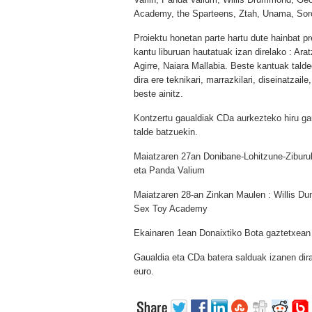
Academy, the Sparteens, Ztah, Unama, Soro
Proiektu honetan parte hartu dute hainbat p
kantu liburuan hautatuak izan direlako : Ar
Agirre, Naiara Mallabia. Beste kantuak tald
dira ere teknikari, marrazkilari, diseinatzail
beste ainitz.
Kontzertu gaualdiak CDa aurkezteko hiru gau
talde batzuekin.
Maiatzaren 27an Donibane-Lohitzune-Ziburuk
eta Panda Valium
Maiatzaren 28-an Zinkan Maulen : Willis Du
Sex Toy Academy
Ekainaren 1ean Donaixtiko Bota gaztetxean
Gaualdia eta CDa batera salduak izanen dira
euro.