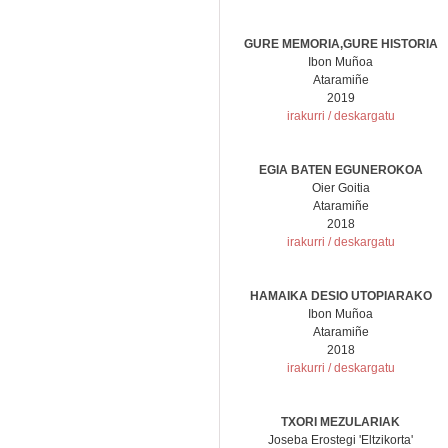
GURE MEMORIA,GURE HISTORIA
Ibon Muñoa
Ataramiñe
2019
irakurri / deskargatu
EGIA BATEN EGUNEROKOA
Oier Goitia
Ataramiñe
2018
irakurri / deskargatu
HAMAIKA DESIO UTOPIARAKO
Ibon Muñoa
Ataramiñe
2018
irakurri / deskargatu
TXORI MEZULARIAK
Joseba Erostegi 'Eltzikorta'