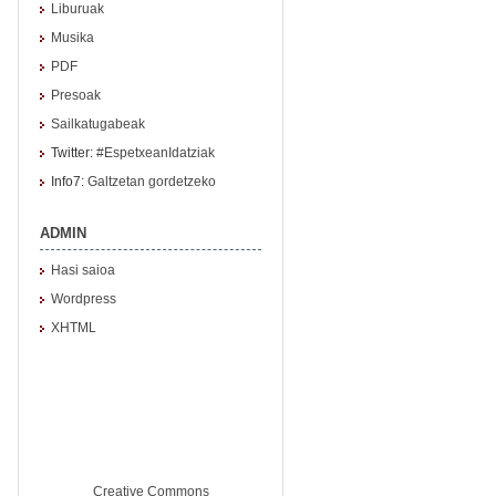
Liburuak
Musika
PDF
Presoak
Sailkatugabeak
Twitter:
#EspetxeanIdatziak
Info7:
Galtzetan gordetzeko
ADMIN
Hasi saioa
Wordpress
XHTML
Creative Commons