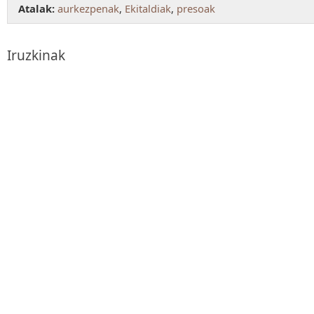
Atalak:
aurkezpenak
,
Ekitaldiak
,
presoak
Iruzkinak