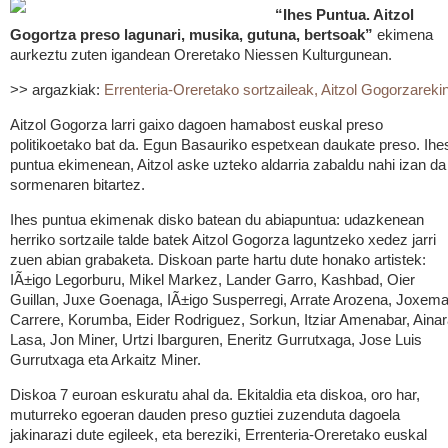
“Ihes Puntua. Aitzol
Gogortza preso lagunari, musika, gutuna, bertsoak”
ekimena
aurkeztu zuten igandean Oreretako Niessen Kulturgunean.
>> argazkiak:
Errenteria-Oreretako sortzaileak, Aitzol Gogorzareki
Aitzol Gogorza larri gaixo dagoen hamabost euskal preso
politikoetako bat da. Egun Basauriko espetxean daukate preso. Ihe
puntua ekimenean, Aitzol aske uzteko aldarria zabaldu nahi izan da
sormenaren bitartez.
Ihes puntua ekimenak disko batean du abiapuntua: udazkenean
herriko sortzaile talde batek Aitzol Gogorza laguntzeko xedez jarri
zuen abian grabaketa. Diskoan parte hartu dute honako artistek:
IÃ±igo Legorburu, Mikel Markez, Lander Garro, Kashbad, Oier
Guillan, Juxe Goenaga, IÃ±igo Susperregi, Arrate Arozena, Joxema
Carrere, Korumba, Eider Rodriguez, Sorkun, Itziar Amenabar, Aina
Lasa, Jon Miner, Urtzi Ibarguren, Eneritz Gurrutxaga, Jose Luis
Gurrutxaga eta Arkaitz Miner.
Diskoa 7 euroan eskuratu ahal da. Ekitaldia eta diskoa, oro har,
muturreko egoeran dauden preso guztiei zuzenduta dagoela
jakinarazi dute egileek, eta bereziki, Errenteria-Oreretako euskal