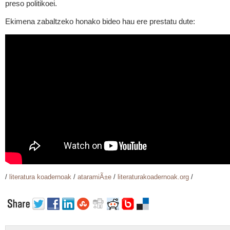
preso politikoei.
Ekimena zabaltzeko honako bideo hau ere prestatu dute:
/
literatura koadernoak
/
ataramiÃ±e
/
literaturakoadernoak.org
/