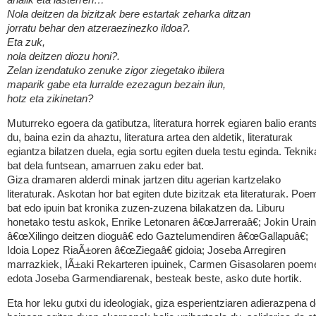
ahalik eta lasterren…
Nola deitzen da bizitzak bere estartak zeharka ditzan
jorratu behar den atzeraezinezko ildoa?.
Eta zuk,
nola deitzen diozu honi?.
Zelan izendatuko zenuke zigor ziegetako ibilera
maparik gabe eta lurralde ezezagun bezain ilun,
hotz eta zikinetan?
Muturreko egoera da gatibutza, literatura horrek egiaren balio erant
du, baina ezin da ahaztu, literatura artea den aldetik, literaturak
egiantza bilatzen duela, egia sortu egiten duela testu eginda. Teknik
bat dela funtsean, amarruen zaku eder bat.
Giza dramaren alderdi minak jartzen ditu agerian kartzelako
literaturak. Askotan hor bat egiten dute bizitzak eta literaturak. Poe
bat edo ipuin bat kronika zuzen-zuzena bilakatzen da. Liburu
honetako testu askok, Enrike Letonaren â€œJarreraâ€; Jokin Urai
â€œXilingo deitzen dioguâ€ edo Gaztelumendiren â€œGallapuâ€;
Idoia Lopez RiaÃ±oren â€œZiegaâ€ gidoia; Joseba Arregiren
marrazkiek, IÃ±aki Rekarteren ipuinek, Carmen Gisasolaren poem
edota Joseba Garmendiarenak, besteak beste, asko dute hortik.
Eta hor leku gutxi du ideologiak, giza esperientziaren adierazpena 