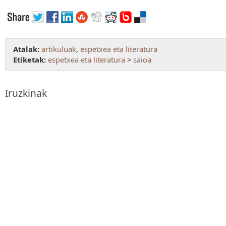
Atalak:
artikuluak
,
espetxea eta literatura
Etiketak:
espetxea eta literatura
>
saioa
Iruzkinak