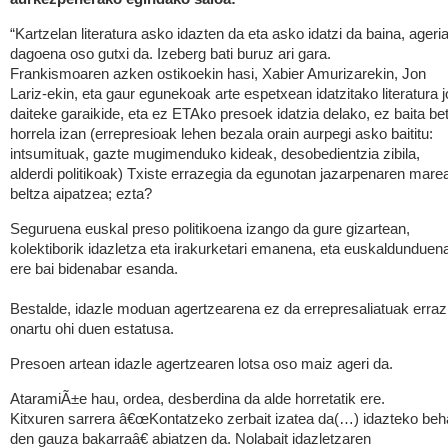
“Kartzelan literatura asko idazten da eta asko idatzi da baina, ageri
dagoena oso gutxi da. Izeberg bati buruz ari gara.
Frankismoaren azken ostikoekin hasi, Xabier Amurizarekin, Jon
Lariz-ekin, eta gaur egunekoak arte espetxean idatzitako literatura j
daiteke garaikide, eta ez ETAko presoek idatzia delako, ez baita bet
horrela izan (errepresioak lehen bezala orain aurpegi asko baititu:
intsumituak, gazte mugimenduko kideak, desobedientzia zibila,
alderdi politikoak) Txiste errazegia da egunotan jazarpenaren mare
beltza aipatzea; ezta?
Seguruena euskal preso politikoena izango da gure gizartean,
kolektiborik idazletza eta irakurketari emanena, eta euskaldunduen
ere bai bidenabar esanda.
Bestalde, idazle moduan agertzearena ez da errepresaliatuak erraz
onartu ohi duen estatusa.
Presoen artean idazle agertzearen lotsa oso maiz ageri da.
AtaramiÃ±e hau, ordea, desberdina da alde horretatik ere.
Kitxuren sarrera â€œKontatzeko zerbait izatea da(…) idazteko beh
den gauza bakarraâ€ abiatzen da. Nolabait idazletzaren