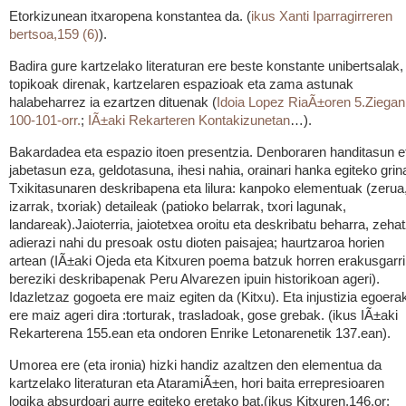
Etorkizunean itxaropena konstantea da. (
ikus Xanti Iparragirreren
bertsoa,159 (6)
).
Badira gure kartzelako literaturan ere beste konstante unibertsalak,
topikoak direnak, kartzelaren espazioak eta zama astunak
halabeharrez ia ezartzen dituenak (
Idoia Lopez RiaÃ±oren 5.Ziegan
100-101-orr.
;
IÃ±aki Rekarteren Kontakizunetan
…).
Bakardadea eta espazio itoen presentzia. Denboraren handitasun e
jabetasun eza, geldotasuna, ihesi nahia, orainari hanka egiteko grin
Txikitasunaren deskribapena eta lilura: kanpoko elementuak (zerua
izarrak, txoriak) detaileak (patioko belarrak, txori lagunak,
landareak).Jaioterria, jaiotetxea oroitu eta deskribatu beharra, zeha
adierazi nahi du presoak ostu dioten paisajea; haurtzaroa horien
artean (IÃ±aki Ojeda eta Kitxuren poema batzuk horren erakusgarri
bereziki deskribapenak Peru Alvarezen ipuin historikoan ageri).
Idazletzaz gogoeta ere maiz egiten da (Kitxu). Eta injustizia egoera
ere maiz ageri dira :torturak, trasladoak, gose grebak. (ikus IÃ±aki
Rekarterena 155.ean eta ondoren Enrike Letonarenetik 137.ean).
Umorea ere (eta ironia) hizki handiz azaltzen den elementua da
kartzelako literaturan eta AtaramiÃ±en, hori baita errepresioaren
logika absurdoari aurre egiteko eretako bat.(ikus Kitxuren,146.or;