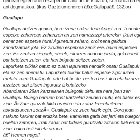
heinean egiten duen ekarpenak balio unibertsala du, solidarioa da e
antidogmatikoa. (ikus Gaztelumendiren â€œGallapuâ€, 132.or)
Guallapu
Guallapu deitzen genion, bere izena ordea Juan Angel zen. Tenerif
espetxe zaharrean zahartzen ari zen hamazazpi urterekin. Ikusi eg
behar zen espetxe hura! Aguretuta zeharo, oroimena galduta
zahartzaroak jota. Ez zirudien espetxea zenik ere, baina espetxea
zen. Ez zeukan ziegarik, oheek, elkarren ondoan jarrita, gela handi
bat betetzen zuten, eta hari brigada deitzen zioten.
Lapurketa txikiak batuz ez zuen lapurketa handirik osatu Guallapuk
eta ez zen aberastu. Lapurketa txikiak batuz espetxe zigor luzea
metatu zuen Guallapuk. urte bat beste, bestea hasi, ilea eta bizarra
luzatzen utzi zituen inguruaz izkutatzeko.
Abenduaren 28an kartzelarien bulegotik deitu eta hara joan zen
Guallapu. Bulego barruan bost kartzelari zeuden mutu, eta batek e
zion, Â«Zure gauzak bildu oraintxe eta zatoz lehenbailehen,
askatasunean zoazÂ». Guallapuk ez zuen hitzik egin. Gora joan,
makuto kaxkar bat erdizka bete, kamixeta garbi bat jarri eta bulego
bueltan zetorren, irrati zahar bat bidean gurutzatu zitzaion bati ema
zion, baina beti isil eta urruna.
â€” Hemen nago!!