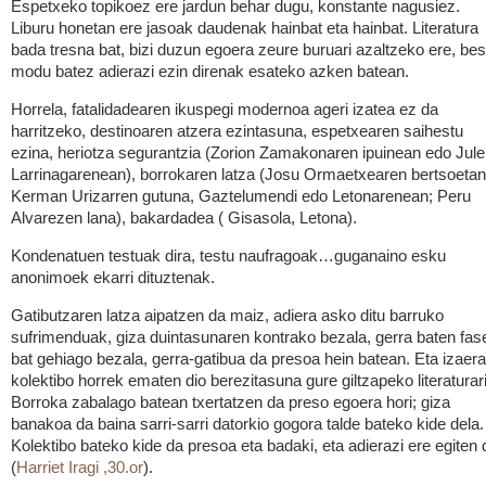
Espetxeko topikoez ere jardun behar dugu, konstante nagusiez.
Liburu honetan ere jasoak daudenak hainbat eta hainbat. Literatura
bada tresna bat, bizi duzun egoera zeure buruari azaltzeko ere, bes
modu batez adierazi ezin direnak esateko azken batean.
Horrela, fatalidadearen ikuspegi modernoa ageri izatea ez da
harritzeko, destinoaren atzera ezintasuna, espetxearen saihestu
ezina, heriotza segurantzia (Zorion Zamakonaren ipuinean edo Jul
Larrinagarenean), borrokaren latza (Josu Ormaetxearen bertsoetan
Kerman Urizarren gutuna, Gaztelumendi edo Letonarenean; Peru
Alvarezen lana), bakardadea ( Gisasola, Letona).
Kondenatuen testuak dira, testu naufragoak…guganaino esku
anonimoek ekarri dituztenak.
Gatibutzaren latza aipatzen da maiz, adiera asko ditu barruko
sufrimenduak, giza duintasunaren kontrako bezala, gerra baten fas
bat gehiago bezala, gerra-gatibua da presoa hein batean. Eta izaera
kolektibo horrek ematen dio berezitasuna gure giltzapeko literaturari
Borroka zabalago batean txertatzen da preso egoera hori; giza
banakoa da baina sarri-sarri datorkio gogora talde bateko kide dela.
Kolektibo bateko kide da presoa eta badaki, eta adierazi ere egiten 
(
Harriet Iragi ,30.or
).