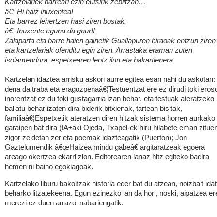
Kartzelariek barreari ezin eutsirik zebiltzan…
â€” Hi haiz inuxentea!
Eta barrez lehertzen hasi ziren bostak.
â€” Inuxente eguna da gaur!!
Zalaparta eta barre haien gainetik Guallapuren biraoak entzun ziren
eta kartzelariak ofenditu egin ziren. Arrastaka eraman zuten
isolamendura, espetxearen leotz ilun eta bakartienera.
Kartzelan idaztea arrisku askori aurre egitea esan nahi du askotan:
dena da traba eta eragozpenaâ€¦Testuentzat ere ez dirudi toki eros
inorentzat ez du toki gustagarria izan behar, eta testuak ateratzeko
baliatu behar izaten dira biderik bitxienak, tartean bisitak,
familiaâ€¦Espetxetik ateratzen diren hitzak sistema horren aurkako
garaipen bat dira (IÃ±aki Ojeda, Txapel-ek hiru hilabete eman zitue
zigor zeldetan zer eta poemak idazteagatik (Puerton); Jon
Gaztelumendik â€œHaizea mindu gabeâ€ argitaratzeak egoera
areago okertzea ekarri zion. Editorearen lanaz hitz egiteko badira
hemen ni baino egokiagoak.
Kartzelako liburu bakoitzak historia eder bat du atzean, noizbait idat
beharko litzatekeena. Egun ezinezko lan da hori, noski, aipatzea er
merezi ez duen arrazoi nabariengatik.