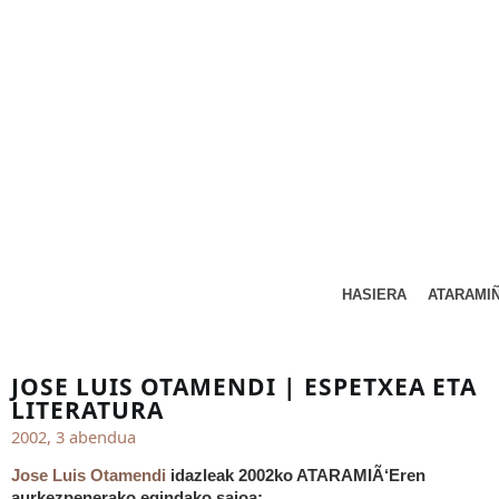
HASIERA
ATARAMI
JOSE LUIS OTAMENDI | ESPETXEA ETA
LITERATURA
2002, 3 abendua
Jose Luis Otamendi
idazleak 2002ko ATARAMIÃ‘Eren
aurkezpenerako egindako saioa: