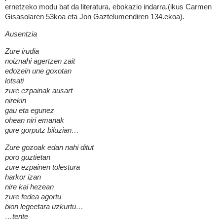
ernetzeko modu bat da literatura, ebokazio indarra.(ikus Carmen
Gisasolaren 53koa eta Jon Gaztelumendiren 134.ekoa).
Ausentzia
Zure irudia
noiznahi agertzen zait
edozein une goxotan
lotsati
zure ezpainak ausart
nirekin
gau eta egunez
ohean niri emanak
gure gorputz biluzian…
Zure gozoak edan nahi ditut
poro guztietan
zure ezpainen tolestura
harkor izan
nire kai hezean
zure fedea agortu
bion legeetara uzkurtu…
…tente