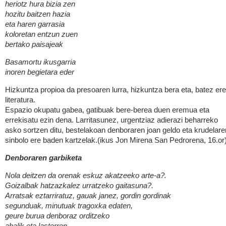
heriotz hura bizia zen
hozitu baitzen hazia
eta haren garrasia
koloretan entzun zuen
bertako paisajeak
Basamortu ikusgarria
inoren begietara eder
Hizkuntza propioa da presoaren lurra, hizkuntza bera eta, batez ere
literatura.
Espazio okupatu gabea, gatibuak bere-berea duen eremua eta
errekisatu ezin dena. Larritasunez, urgentziaz adierazi beharreko
asko sortzen ditu, bestelakoan denboraren joan geldo eta krudelare
sinbolo ere baden kartzelak.(ikus Jon Mirena San Pedrorena, 16.or)
Denboraren garbiketa
Nola deitzen da orenak eskuz akatzeeko arte-a?.
Goizalbak hatzazkalez urratzeko gaitasuna?.
Arratsak eztarriratuz, gauak janez, gordin gordinak
segunduak, minutuak tragoxka edaten,
geure burua denboraz orditzeko