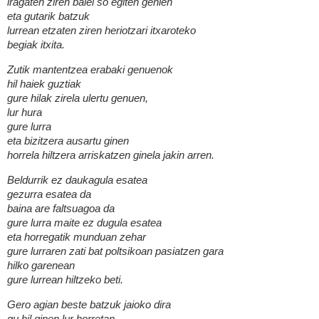
iragaten ziren balei so egiten genien
eta gutarik batzuk
lurrean etzaten ziren heriotzari itxaroteko
begiak itxita.
Zutik mantentzea erabaki genuenok
hil haiek guztiak
gure hilak zirela ulertu genuen,
lur hura
gure lurra
eta bizitzera ausartu ginen
horrela hiltzera arriskatzen ginela jakin arren.
Beldurrik ez daukagula esatea
gezurra esatea da
baina are faltsuagoa da
gure lurra maite ez dugula esatea
eta horregatik munduan zehar
gure lurraren zati bat poltsikoan pasiatzen gara
hilko garenean
gure lurrean hiltzeko beti.
Gero agian beste batzuk jaioko dira