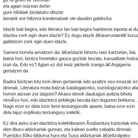
gu hil ginen lur horretan
eta agian noizean behin
gure hilobiak bisitatuko dituzte
beraiek ere hiltzera kondenatuak ote dauden galdezka.
Idazle bati begira, edo literatur lan bati begira hainbeste inporta al du
idazlea zerk egin duen idazle? Ez dugu idazle â€œarruntariâ€ buru
galdetzen zerk egin duen idazle.
Sarrera horrela amaitzen da: â€œIdazle bihurtu naiz kartzelan, bai,
baina hori, bizitza honetako gauza guztiak bezala, kasualitate hutsa
izan da. Edo ez? Agian ez dut inoiz jakiterik izango.â€ Argigarria
gertatzen da
Badira bizitzan lotu ezin diren gertaerak edo azaltze oso errazak ez
direnak. Literatura mota batzuk katalogatzeko, soziologizatzeko af
horren atzean zer dagoen? Akaso denok daukagun polizia bihotz
nimiÃ±o hori, edo idazletza pribilegio bezala bizi dugunon beldurra
Nago ezer ez dela ezer bere testuingurutik aparte, baina ezer ezin
dela tajuz esplikatu testuinguru soiletik.
Ez dira asko izan idazletza kolektiboaren Ã±abardura kartzelak em
dien liburu-aldizkariak gurean, eta kalean suelto zabaldu direnak:
Puertoko 83ko bilduma hura eta Susa aldizkariak â€œItzalpeko