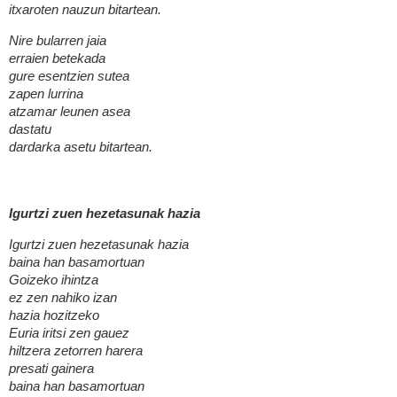
itxaroten nauzun bitartean.
Nire bularren jaia
erraien betekada
gure esentzien sutea
zapen lurrina
atzamar leunen asea
dastatu
dardarka asetu bitartean.
Igurtzi zuen hezetasunak hazia
Igurtzi zuen hezetasunak hazia
baina han basamortuan
Goizeko ihintza
ez zen nahiko izan
hazia hozitzeko
Euria iritsi zen gauez
hiltzera zetorren harera
presati gainera
baina han basamortuan