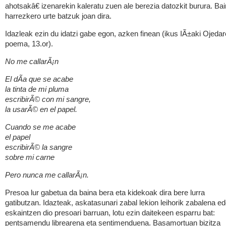
ahotsakâ€ izenarekin kaleratu zuen ale berezia datozkit burura. Ba
harrezkero urte batzuk joan dira.
Idazleak ezin du idatzi gabe egon, azken finean (ikus IÃ±aki Ojeda
poema, 13.or).
No me callarÃ¡n
El dÃ­a que se acabe
la tinta de mi pluma
escribirÃ© con mi sangre,
la usarÃ© en el papel.
Cuando se me acabe
el papel
escribirÃ© la sangre
sobre mi carne
Pero nunca me callarÃ¡n.
Presoa lur gabetua da baina bera eta kidekoak dira bere lurra
gatibutzan. Idazteak, askatasunari zabal lekion leihorik zabalena e
eskaintzen dio presoari barruan, lotu ezin daitekeen esparru bat:
pentsamendu librearena eta sentimenduena. Basamortuan bizitza