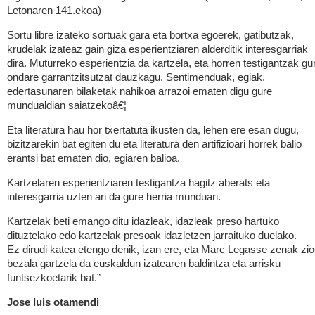
Letonaren 141.ekoa)
Sortu libre izateko sortuak gara eta bortxa egoerek, gatibutzak,
krudelak izateaz gain giza esperientziaren alderditik interesgarriak
dira. Muturreko esperientzia da kartzela, eta horren testigantzak gu
ondare garrantzitsutzat dauzkagu. Sentimenduak, egiak,
edertasunaren bilaketak nahikoa arrazoi ematen digu gure
mundualdian saiatzekoâ€¦
Eta literatura hau hor txertatuta ikusten da, lehen ere esan dugu,
bizitzarekin bat egiten du eta literatura den artifizioari horrek balio
erantsi bat ematen dio, egiaren balioa.
Kartzelaren esperientziaren testigantza hagitz aberats eta
interesgarria uzten ari da gure herria munduari.
Kartzelak beti emango ditu idazleak, idazleak preso hartuko
dituztelako edo kartzelak presoak idazletzen jarraituko duelako.
Ez dirudi katea etengo denik, izan ere, eta Marc Legasse zenak zi
bezala gartzela da euskaldun izatearen baldintza eta arrisku
funtsezkoetarik bat.”
Jose luis otamendi