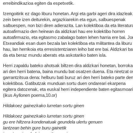
erreibindikazioa egiten da espetxetik.
Izengoitirik ez dago liburu honetan. Argi eta garbi ageri dira idazleak
zein bere izen deiturekin, argazkiarekin eta egun, salbuespenak
salbuespen, non bizi diren adierazita. Lan kolektiboa da eta literatur
autoafirmazio den heinean da aldizkari hau ere kolektibo horren
autoafirmazio, eta egitasmo zabalago baten lehen harria ere bai. Jo
Etxeandiak esan duen bezala lan kolektiboa eta militantea da liburu
hau, lan herrikoia eta erresistentziaren leiho bat ere bai. Aldizkari ba
da eta beraz mundu aberats eta askotariko baten isla.
Herri zapaldu bateko ahotsak biltzen dira aldizkari honetan, borrok
ari den herri batena, baina mundu bat osatzen duena. Eta niretzat o
garrantzitsua dena: helburu bati buruz ari den herri bateko parte de
kolektiboa. Gatibutzak munduan sortu duen ondareari ekarpena
egitera datozenak, eta euskal herri independiente baten egitasmoari
(ikus Ayllonen poema,10.or)
Hildakoez gainezkako lurretan sortu ginen
Hildakoez gainezkako lurretan sortu ginen
gu ere hiltzera kondenatuak geundela ulertu genuen
lantzean behin gure buru gainetik