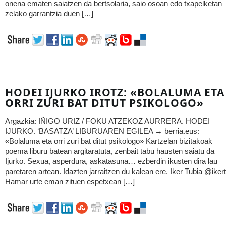
onena ematen saiatzen da bertsolaria, saio osoan edo txapelketan
zelako garrantzia duen […]
HODEI IJURKO IROTZ: «BOLALUMA ETA
ORRI ZURI BAT DITUT PSIKOLOGO»
Argazkia: IÑIGO URIZ / FOKU ATZEKOZ AURRERA. HODEI
IJURKO. ‘BASATZA’ LIBURUAREN EGILEA → berria.eus:
«Bolaluma eta orri zuri bat ditut psikologo» Kartzelan bizitakoak
poema liburu batean argitaratuta, zenbait tabu hausten saiatu da
Ijurko. Sexua, asperdura, askatasuna… ezberdin ikusten dira lau
paretaren artean. Idazten jarraitzen du kalean ere. Iker Tubia @iker
Hamar urte eman zituen espetxean […]