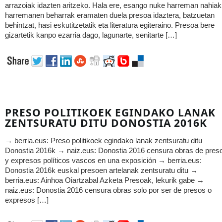
arrazoiak idazten aritzeko. Hala ere, esango nuke harreman nahiak
harremanen beharrak eramaten duela presoa idaztera, batzuetan
behintzat, hasi eskutitzetatik eta literatura egiteraino. Presoa bere
gizartetik kanpo ezarria dago, lagunarte, senitarte […]
PRESO POLITIKOEK EGINDAKO LANAK
ZENTSURATU DITU DONOSTIA 2016K
→ berria.eus: Preso politikoek egindako lanak zentsuratu ditu
Donostia 2016k → naiz.eus: Donostia 2016 censura obras de pres
y expresos políticos vascos en una exposición → berria.eus:
Donostia 2016k euskal presoen artelanak zentsuratu ditu →
berria.eus: Ainhoa Oiartzabal Azketa Presoak, lekurik gabe →
naiz.eus: Donostia 2016 censura obras solo por ser de presos o
expresos […]