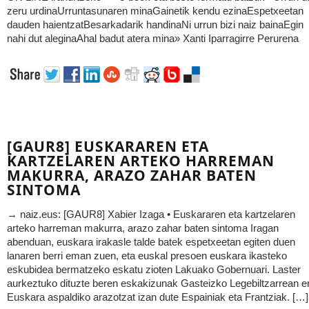
zeru urdinaUrruntasunaren minaGainetik kendu ezinaEspetxeetan
dauden haientzatBesarkadarik handinaNi urrun bizi naiz bainaEgin
nahi dut aleginaAhal badut atera mina» Xanti Iparragirre Perurena
[GAUR8] EUSKARAREN ETA
KARTZELAREN ARTEKO HARREMAN
MAKURRA, ARAZO ZAHAR BATEN
SINTOMA
→ naiz.eus: [GAUR8] Xabier Izaga • Euskararen eta kartzelaren
arteko harreman makurra, arazo zahar baten sintoma Iragan
abenduan, euskara irakasle talde batek espetxeetan egiten duen
lanaren berri eman zuen, eta euskal presoen euskara ikasteko
eskubidea bermatzeko eskatu zioten Lakuako Gobernuari. Laster
aurkeztuko dituzte beren eskakizunak Gasteizko Legebiltzarrean e
Euskara aspaldiko arazotzat izan dute Espainiak eta Frantziak. […]