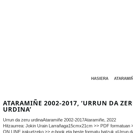
HASIERA
ATARAMI
ATARAMIÑE 2002-2017, ‘URRUN DA ZE
URDINA’
Urrun da zeru urdinaAtaramiñe 2002-2017Ataramiñe, 2022
Hitzaurrea: Jokin Urain Larrañaga15cmx21cm >> PDF formatuan 
ON LINE irakurtzeko >> e-book eta beste formatu batzuk «Urrun d