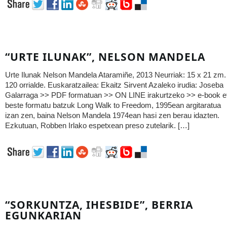
“URTE ILUNAK”, NELSON MANDELA
Urte Ilunak Nelson Mandela Ataramiñe, 2013 Neurriak: 15 x 21 zm.
120 orrialde. Euskaratzailea: Ekaitz Sirvent Azaleko irudia: Joseba
Galarraga >> PDF formatuan >> ON LINE irakurtzeko >> e-book e
beste formatu batzuk Long Walk to Freedom, 1995ean argitaratua
izan zen, baina Nelson Mandela 1974ean hasi zen berau idazten.
Ezkutuan, Robben Irlako espetxean preso zutelarik. […]
“SORKUNTZA, IHESBIDE”, BERRIA
EGUNKARIAN