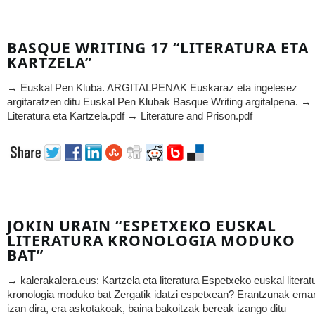
BASQUE WRITING 17 “LITERATURA ETA
KARTZELA”
→ Euskal Pen Kluba. ARGITALPENAK Euskaraz eta ingelesez
argitaratzen ditu Euskal Pen Klubak Basque Writing argitalpena. →
Literatura eta Kartzela.pdf → Literature and Prison.pdf
JOKIN URAIN “ESPETXEKO EUSKAL
LITERATURA KRONOLOGIA MODUKO
BAT”
→ kalerakalera.eus: Kartzela eta literatura Espetxeko euskal literat
kronologia moduko bat Zergatik idatzi espetxean? Erantzunak ema
izan dira, era askotakoak, baina bakoitzak bereak izango ditu