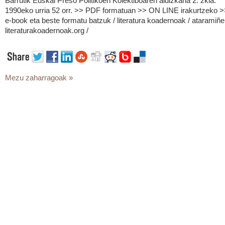
Barrutik Euskal Preso Politikoen Kolektiboaren aldizkaria 2. zkia.
1990eko urria 52 orr. >> PDF formatuan >> ON LINE irakurtzeko 
e-book eta beste formatu batzuk / literatura koadernoak / ataramiñe
literaturakoadernoak.org /
Mezu zaharragoak »