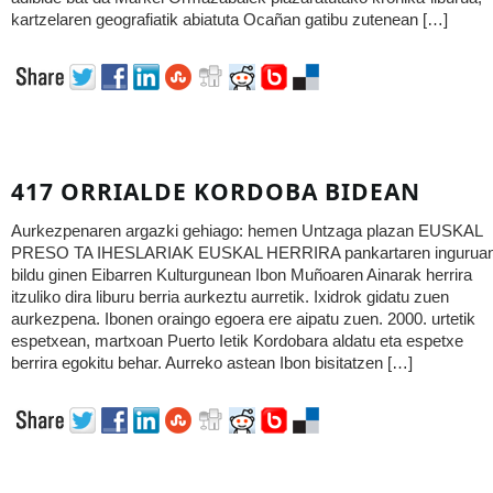
kartzelaren geografiatik abiatuta Ocañan gatibu zutenean […]
417 ORRIALDE KORDOBA BIDEAN
Aurkezpenaren argazki gehiago: hemen Untzaga plazan EUSKAL
PRESO TA IHESLARIAK EUSKAL HERRIRA pankartaren ingurua
bildu ginen Eibarren Kulturgunean Ibon Muñoaren Ainarak herrira
itzuliko dira liburu berria aurkeztu aurretik. Ixidrok gidatu zuen
aurkezpena. Ibonen oraingo egoera ere aipatu zuen. 2000. urtetik
espetxean, martxoan Puerto Ietik Kordobara aldatu eta espetxe
berrira egokitu behar. Aurreko astean Ibon bisitatzen […]