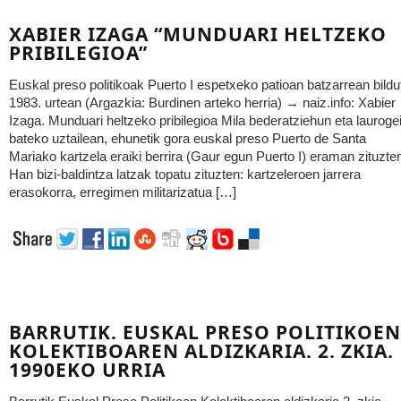
XABIER IZAGA “MUNDUARI HELTZEKO
PRIBILEGIOA”
Euskal preso politikoak Puerto I espetxeko patioan batzarrean bildu
1983. urtean (Argazkia: Burdinen arteko herria) → naiz.info: Xabier
Izaga. Munduari heltzeko pribilegioa Mila bederatziehun eta lauroge
bateko uztailean, ehunetik gora euskal preso Puerto de Santa
Mariako kartzela eraiki berrira (Gaur egun Puerto I) eraman zituzte
Han bizi-baldintza latzak topatu zituzten: kartzeleroen jarrera
erasokorra, erregimen militarizatua […]
BARRUTIK. EUSKAL PRESO POLITIKOEN
KOLEKTIBOAREN ALDIZKARIA. 2. ZKIA.
1990EKO URRIA