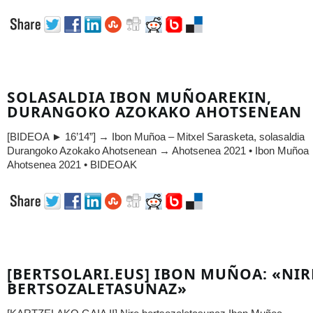
SOLASALDIA IBON MUÑOAREKIN,
DURANGOKO AZOKAKO AHOTSENEAN
[BIDEOA ► 16’14”] → Ibon Muñoa – Mitxel Sarasketa, solasaldia
Durangoko Azokako Ahotsenean → Ahotsenea 2021 • Ibon Muñoa
Ahotsenea 2021 • BIDEOAK
[BERTSOLARI.EUS] IBON MUÑOA: «NIR
BERTSOZALETASUNAZ»