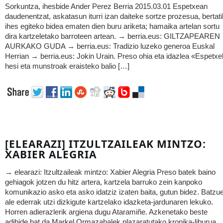
Sorkuntza, ihesbide Ander Perez Berria 2015.03.01 Espetxean
daudenentzat, askatasun iturri izan daiteke sortze prozesua, bertati
ihes egiteko bidea ematen dien buru ariketa; hamaika artelan sortu
dira kartzeletako barroteen artean. → berria.eus: GILTZAPEAREN
AURKAKO GUDA → berria.eus: Tradizio luzeko generoa Euskal
Herrian → berria.eus: Jokin Urain. Preso ohia eta idazlea «Espetx
hesi eta munstroak eraisteko balio […]
[ELEARAZI] ITZULTZAILEAK MINTZO:
XABIER ALEGRIA
→ elearazi: Itzultzaileak mintzo: Xabier Alegria Preso batek baino
gehiagok jotzen du hitz artera, kartzela barruko zein kanpoko
komunikazio asko eta asko idatziz izaten baita, gutun bidez. Batzu
ale ederrak utzi dizkigute kartzelako idazketa-jardunaren lekuko.
Horren adierazlerik argiena dugu Ataramiñe. Azkenetako beste
adibide bat da Markel Ormazabalek plazaratutako kronika-liburua,