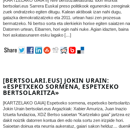
[KARTZELAKO GAIA II] Nire bertsozaletasunaz Ibon Muñoa
bertsolari.eus Sarrera Euskal preso politikook eguneroko zereginak
zuek ondratzeko egiten ditugu. Kalean aktiboak izan nahi dugu,
gatazka demokratizatzeko eta 2011. urtean hasi zen prozesua
bermatzeko. Ni bertso sorta eta olerkiekin horixe egiten saiatzen na
Datorren urtean, Eibarren, hori egin nahi nuke. Agian idazten, baina
hori askatasunaren esku lagako […]
[BERTSOLARI.EUS] JOKIN URAIN:
«ESPETXEKO SORMENA, ESPETXEKO
BERTSOLARITZA»
[KARTZELAKO GAIA] Espetxeko sormena, espetxeko bertsolaritz
Jokin Urain bertsolari.eus Argazkiak: Xabier Amuriza, Juan Inazio
Iztueta fundazioa, XDZ Bertso saioetan “Kartzelako gaia” jartzea ez
dakit noiztik datorren kontua den edo nola sortu zen irizpide hori.
Saioetan doinua eta neurria aukeratuz, gaiari sakon helduz… dueni