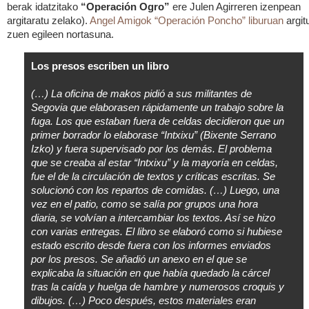
berak idatzitako
“Operación Ogro”
ere Julen Agirreren izenpean
argitaratu zelako).
Angel Amigok “Operación Poncho” liburuan
argit
zuen egileen nortasuna.
Los presos escriben un libro
(…) La oficina de makos pidió a sus militantes de
Segovia que elaborasen rápidamente un trabajo sobre la
fuga. Los que estaban fuera de celdas decidieron que un
primer borrador lo elaborase “Intxixu” (Bixente Serrano
Izko) y fuera supervisado por los demás. El problema
que se creaba al estar “Intxixu” y la mayorí­a en celdas,
fue el de la circulación de textos y crí­ticas escritas. Se
solucionó con los repartos de comidas. (…) Luego, una
vez en el patio, como se salí­a por grupos una hora
diaria, se volví­an a intercambiar los textos. Así­ se hizo
con varias entregas. El libro se elaboró como si hubiese
estado escrito desde fuera con los informes enviados
por los presos. Se añadió un anexo en el que se
explicaba la situación en que había quedado la cárcel
tras la caí­da y huelga de hambre y numerosos croquis y
dibujos. (…) Poco después, estos materiales eran