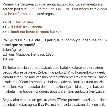
Prisión de Segovia
1976an argitaratutako liburua eskaneatu eta
sarean jarri dugu,
PDF formatuan
,
ON LINE irakurtzeko
zein
e-boo
eta beste formatuetan
deskargatzeko.
>>
PDF formatuan
>>
ON LINE irakurtzeko
>>
e-book eta beste formatu batzuk
PRISION DE SEGOVIA. El por qué, el cómo y el después de un
tunel que se hundió
Julen Agirre
Editions Mugalde. Hendaia, 1976
120 orr.
1975eko uztailean preso batzuk zulo batetik kaleraino atera ziren
Segoviako espetxean. Zuloan kanpoko ETAko komandoko kideeki
elkartu ziren. Ihesaldi masibo baten azken prestaketak ziren. Baina
uztailaren 30ean komandoko hainbat kide atxilotuko zituen poliziak
Madrilen. Harrapatutako dokumentazioari jarraiki eta egun batzuet
miaketa intentsiboen ondoren, abuztuaren 2an aurkitu zuten zuloa.
Segoviako espetxean gelditu ziren ETAko presoek idatzi zuten libu
(hainbat lekutan egilea
Eva Forest
izan zela aipatzen da, ziurrenik