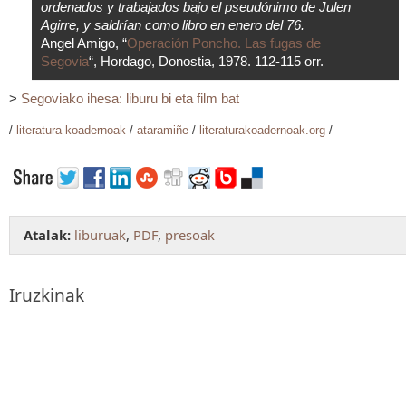
ordenados y trabajados bajo el pseudónimo de Julen
Agirre, y saldrían como libro en enero del 76.
Angel Amigo, “
Operación Poncho. Las fugas de
Segovia
“, Hordago, Donostia, 1978. 112-115 orr.
>
Segoviako ihesa: liburu bi eta film bat
/
literatura koadernoak
/
ataramiñe
/
literaturakoadernoak.org
/
Atalak:
liburuak
,
PDF
,
presoak
Iruzkinak