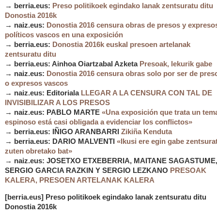
→ berria.eus:
Preso politikoek egindako lanak zentsuratu ditu
Donostia 2016k
→ naiz.eus:
Donostia 2016 censura obras de presos y expreso
políticos vascos en una exposición
→ berria.eus:
Donostia 2016k euskal presoen artelanak
zentsuratu ditu
→ berria.eus: Ainhoa Oiartzabal Azketa
Presoak, lekurik gabe
→ naiz.eus:
Donostia 2016 censura obras solo por ser de pres
o expresos vascos
→ naiz.eus: Editoriala
LLEGAR A LA CENSURA CON TAL DE
INVISIBILIZAR A LOS PRESOS
→ naiz.eus: PABLO MARTE
«Una exposición que trata un tem
espinoso está casi obligada a evidenciar los conflictos»
→ berria.eus: IÑIGO ARANBARRI
Zikiña Kenduta
→ berria.eus: DARIO MALVENTI
«Ikusi ere egin gabe zentsura
zuten obretako bat»
→ naiz.eus: JOSETXO ETXEBERRIA, MAITANE SAGASTUME
SERGIO GARCIA RAZKIN Y SERGIO LEZKANO
PRESOAK
KALERA, PRESOEN ARTELANAK KALERA
[berria.eus] Preso politikoek egindako lanak zentsuratu ditu
Donostia 2016k