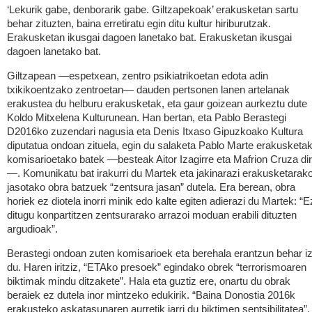
‘Lekurik gabe, denborarik gabe. Giltzapekoak’ erakusketan sartu
behar zituzten, baina erretiratu egin ditu kultur hiriburutzak.
Erakusketan ikusgai dagoen lanetako bat. Erakusketan ikusgai
dagoen lanetako bat.
Giltzapean —espetxean, zentro psikiatrikoetan edota adin
txikikoentzako zentroetan— dauden pertsonen lanen artelanak
erakustea du helburu erakusketak, eta gaur goizean aurkeztu dute
Koldo Mitxelena Kulturunean. Han bertan, eta Pablo Berastegi
D2016ko zuzendari nagusia eta Denis Itxaso Gipuzkoako Kultura
diputatua ondoan zituela, egin du salaketa Pablo Marte erakusketa
komisarioetako batek —besteak Aitor Izagirre eta Mafrion Cruza di
—. Komunikatu bat irakurri du Martek eta jakinarazi erakusketarak
jasotako obra batzuek “zentsura jasan” dutela. Era berean, obra
horiek ez diotela inorri minik edo kalte egiten adierazi du Martek: “E
ditugu konpartitzen zentsurarako arrazoi moduan erabili dituzten
argudioak”.
Berastegi ondoan zuten komisarioek eta berehala erantzun behar i
du. Haren iritziz, “ETAko presoek” egindako obrek “terrorismoaren
biktimak mindu ditzakete”. Hala eta guztiz ere, onartu du obrak
beraiek ez dutela inor mintzeko edukirik. “Baina Donostia 2016k
erakusteko askatasunaren aurretik jarri du biktimen sentsibilitatea”.