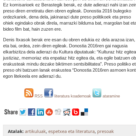
Ez komisarioek ez Berastegik berak, ez dute adierazi nahi izan zei
preso diren erretiratu dien obren egileak. Donostia 2016 bulegoko
ordezkariek, dena dela, jakinarazi dute preso politikoek eta preso
ohiek egindako obrak direla, marrazki bilduma bat, margolan bat et
bideo film bat, hain zuzen ere.
Denis Itxasok berak ere esan du obren edukia ez dela arazoa izan,
eta bai, ordea, zein diren egileak. Donostia 2016ren gai nagusia
elkarbizitza dela adierazi du Kultura diputatuak: “Kulturaz hitz egitea
justiziaz, memoriaz eta enpatiaz hitz egitea da, eta egile batzuen o
erakusteak mindu dezake biktimen sentsibilitatea”. Preso politiko e
preso ohi batzuen lanak erakustea “Donostia 2016ren asmoen kont
egon litekeela ere adierazi du.
RSS
literatura koadernoak
ataramine
Atalak:
artikuluak
,
espetxea eta literatura
,
presoak