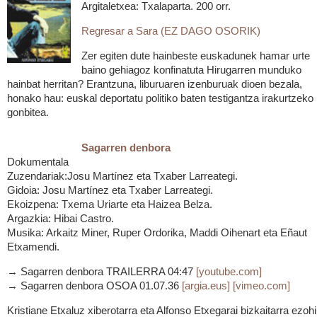
Argitaletxea: Txalaparta. 200 orr.
Regresar a Sara (EZ DAGO OSORIK)
Zer egiten dute hainbeste euskadunek hamar urte
baino gehiagoz konfinatuta Hirugarren munduko
hainbat herritan? Erantzuna, liburuaren izenburuak dioen bezala,
honako hau: euskal deportatu politiko baten testigantza irakurtzeko
gonbitea.
Sagarren denbora
Dokumentala
Zuzendariak:Josu Martínez eta Txaber Larreategi.
Gidoia: Josu Martínez eta Txaber Larreategi.
Ekoizpena: Txema Uriarte eta Haizea Belza.
Argazkia: Hibai Castro.
Musika: Arkaitz Miner, Ruper Ordorika, Maddi Oihenart eta Eñaut
Etxamendi.
→ Sagarren denbora TRAILERRA 04:47
[youtube.com]
→ Sagarren denbora OSOA 01.07.36
[argia.eus]
[vimeo.com]
Kristiane Etxaluz xiberotarra eta Alfonso Etxegarai bizkaitarra ezoh