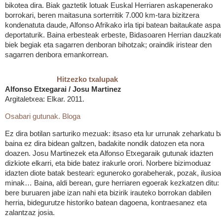
bikotea dira. Biak gaztetik lotuak Euskal Herriaren askapenerako
borrokari, beren maitasuna sorterritik 7.000 km-tara bizitzera
kondenatuta daude, Alfonso Afrikako irla tipi batean baitaukate aspal
deportaturik. Baina erbesteak erbeste, Bidasoaren Herrian dauzkat
biek begiak eta sagarren denboran bihotzak; oraindik iristear den
sagarren denbora emankorrean.
Hitzezko txalupak
Alfonso Etxegarai / Josu Martinez
Argitaletxea: Elkar. 2011.
Osabari gutunak. Bloga
Ez dira botilan sarturiko mezuak: itsaso eta lur urrunak zeharkatu b
baina ez dira bidean galtzen, badakite nondik datozen eta nora
doazen. Josu Martinezek eta Alfonso Etxegaraik gutunak idazten
dizkiote elkarri, eta bide batez irakurle orori. Norbere bizimoduaz
idazten diote batak besteari: eguneroko gorabeherak, pozak, ilusioa
minak… Baina, aldi berean, gure herriaren egoerak kezkatzen ditu:
bere buruaren jabe izan nahi eta bizirik irauteko borrokan dabilen
herria, bidegurutze historiko batean dagoena, kontraesanez eta
zalantzaz josia.