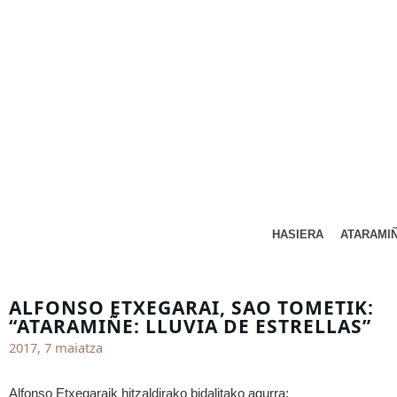
HASIERA
ATARAMI
ALFONSO ETXEGARAI, SAO TOMETIK:
“ATARAMIÑE: LLUVIA DE ESTRELLAS”
2017, 7 maiatza
Alfonso Etxegaraik hitzaldirako bidalitako agurra: