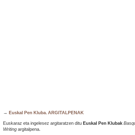
→
Euskal Pen Kluba. ARGITALPENAK
Euskaraz eta ingelesez argitaratzen ditu
Euskal Pen Klubak
Basq
Writing
argitalpena.