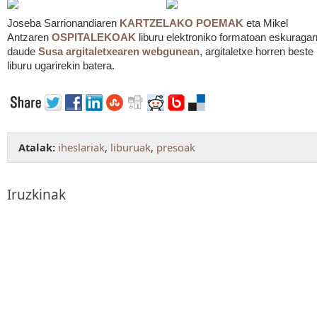
Joseba Sarrionandiaren
KARTZELAKO POEMAK
eta Mikel
Antzaren
OSPITALEKOAK
liburu elektroniko formatoan eskuragarr
daude
Susa argitaletxearen webgunean
, argitaletxe horren beste
liburu ugarirekin batera.
Atalak:
iheslariak
,
liburuak
,
presoak
Iruzkinak