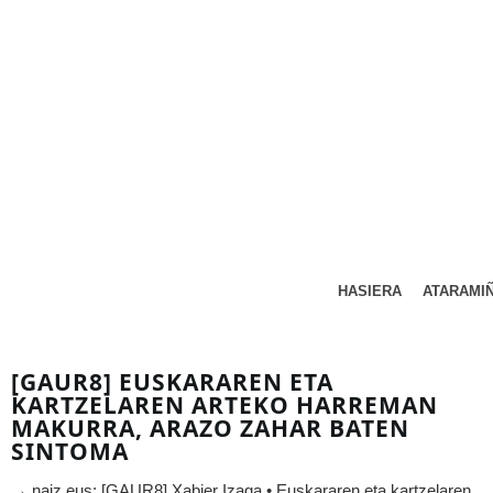
HASIERA
ATARAMI
[GAUR8] EUSKARAREN ETA
KARTZELAREN ARTEKO HARREMAN
MAKURRA, ARAZO ZAHAR BATEN
SINTOMA
→ naiz.eus: [GAUR8] Xabier Izaga • Euskararen eta kartzelaren