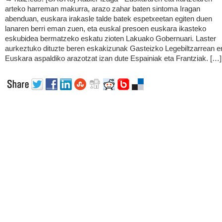
arteko harreman makurra, arazo zahar baten sintoma Iragan
abenduan, euskara irakasle talde batek espetxeetan egiten duen
lanaren berri eman zuen, eta euskal presoen euskara ikasteko
eskubidea bermatzeko eskatu zioten Lakuako Gobernuari. Laster
aurkeztuko dituzte beren eskakizunak Gasteizko Legebiltzarrean e
Euskara aspaldiko arazotzat izan dute Espainiak eta Frantziak. […]