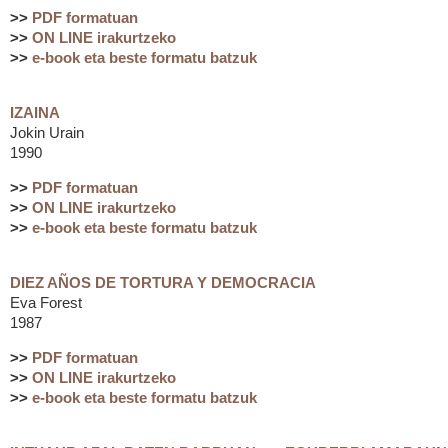
>>
PDF formatuan
>>
ON LINE irakurtzeko
>>
e-book eta beste formatu batzuk
IZAINA
Jokin Urain
1990
>>
PDF formatuan
>>
ON LINE irakurtzeko
>>
e-book eta beste formatu batzuk
DIEZ AÑOS DE TORTURA Y DEMOCRACIA
Eva Forest
1987
>>
PDF formatuan
>>
ON LINE irakurtzeko
>>
e-book eta beste formatu batzuk