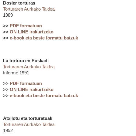
Dosier torturas
Torturaren Aurkako Taldea
1989
>>
PDF formatuan
>>
ON LINE irakurtzeko
>>
e-book eta beste formatu batzuk
La tortura en Euskadi
Torturaren Aurkako Taldea
Informe 1991
>>
PDF formatuan
>>
ON LINE irakurtzeko
>>
e-book eta beste formatu batzuk
Atxilotu eta torturatuak
Torturaren Aurkako Taldea
1992