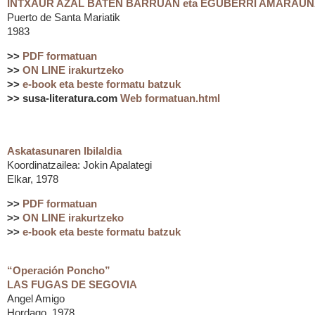
INTXAUR AZAL BATEN BARRUAN eta EGUBERRI AMARAU
Puerto de Santa Mariatik
1983
>>
PDF formatuan
>>
ON LINE irakurtzeko
>>
e-book eta beste formatu batzuk
>> susa-literatura.com
Web formatuan.html
Askatasunaren Ibilaldia
Koordinatzailea: Jokin Apalategi
Elkar, 1978
>>
PDF formatuan
>>
ON LINE irakurtzeko
>>
e-book eta beste formatu batzuk
“Operación Poncho”
LAS FUGAS DE SEGOVIA
Angel Amigo
Hordago, 1978