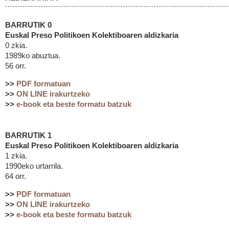
BARRUTIK 0
Euskal Preso Politikoen Kolektiboaren aldizkaria
0 zkia.
1989ko abuztua.
56 orr.
>>
PDF formatuan
>>
ON LINE irakurtzeko
>>
e-book eta beste formatu batzuk
BARRUTIK 1
Euskal Preso Politikoen Kolektiboaren aldizkaria
1 zkia.
1990eko urtarrila.
64 orr.
>>
PDF formatuan
>>
ON LINE irakurtzeko
>>
e-book eta beste formatu batzuk