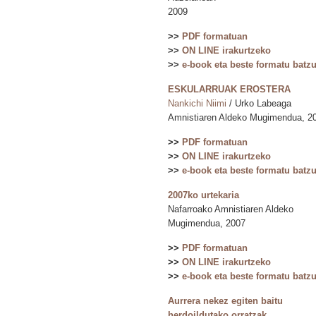
2009
>>
PDF formatuan
>>
ON LINE irakurtzeko
>>
e-book eta beste formatu batz
ESKULARRUAK EROSTERA
Nankichi Niimi
/ Urko Labeaga
Amnistiaren Aldeko Mugimendua, 2
>>
PDF formatuan
>>
ON LINE irakurtzeko
>>
e-book eta beste formatu batz
2007ko urtekaria
Nafarroako Amnistiaren Aldeko
Mugimendua, 2007
>>
PDF formatuan
>>
ON LINE irakurtzeko
>>
e-book eta beste formatu batz
Aurrera nekez egiten baitu
herdoildutako orratzak…