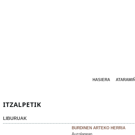
HASIERA
ATARAMI
ITZALPETIK
LIBURUAK
BURDINEN ARTEKO HERRIA
Auzolanean