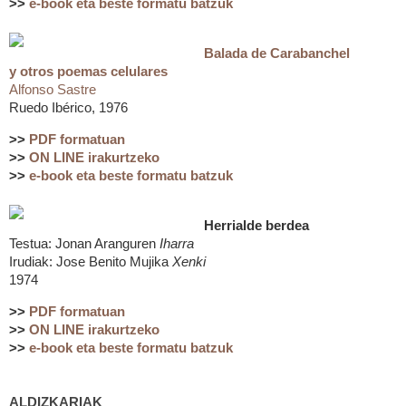
>>
e-book eta beste formatu batzuk
Balada de Carabanchel
y otros poemas celulares
Alfonso Sastre
Ruedo Ibérico, 1976
>>
PDF formatuan
>>
ON LINE irakurtzeko
>>
e-book eta beste formatu batzuk
Herrialde berdea
Testua: Jonan Aranguren
Iharra
Irudiak: Jose Benito Mujika
Xenki
1974
>>
PDF formatuan
>>
ON LINE irakurtzeko
>>
e-book eta beste formatu batzuk
ALDIZKARIAK