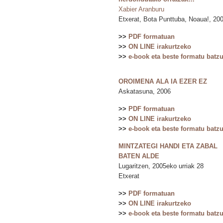
Xabier Aranburu
Etxerat, Bota Punttuba, Noaua!, 20
>>
PDF formatuan
>>
ON LINE irakurtzeko
>>
e-book eta beste formatu batz
OROIMENA ALA IA EZER EZ
Askatasuna, 2006
>>
PDF formatuan
>>
ON LINE irakurtzeko
>>
e-book eta beste formatu batz
MINTZATEGI HANDI ETA ZABAL
BATEN ALDE
Lugaritzen, 2005eko urriak 28
Etxerat
>>
PDF formatuan
>>
ON LINE irakurtzeko
>>
e-book eta beste formatu batz