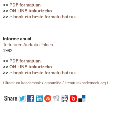
>>
PDF formatuan
>>
ON LINE irakurtzeko
>>
e-book eta beste formatu batzuk
Informe anual
Torturaren Aurkako Taldea
1992
>>
PDF formatuan
>>
ON LINE irakurtzeko
>>
e-book eta beste formatu batzuk
/
literatura koadernoak
/
ataramiñe
/
literaturakoadernoak.org
/