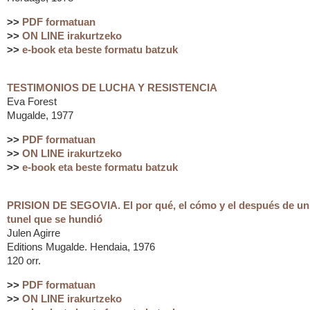
>>
PDF formatuan
>>
ON LINE irakurtzeko
>>
e-book eta beste formatu batzuk
TESTIMONIOS DE LUCHA Y RESISTENCIA
Eva Forest
Mugalde, 1977
>>
PDF formatuan
>>
ON LINE irakurtzeko
>>
e-book eta beste formatu batzuk
PRISION DE SEGOVIA. El por qué, el cómo y el después de un
tunel que se hundió
Julen Agirre
Editions Mugalde. Hendaia, 1976
120 orr.
>>
PDF formatuan
>>
ON LINE irakurtzeko