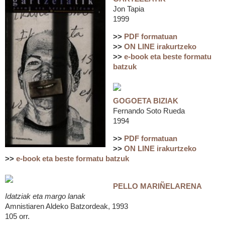
Jon Tapia
1999
>>
PDF formatuan
>>
ON LINE irakurtzeko
>>
e-book eta beste formatu
batzuk
GOGOETA BIZIAK
Fernando Soto Rueda
1994
>>
PDF formatuan
>>
ON LINE irakurtzeko
>>
e-book eta beste formatu batzuk
PELLO MARIÑELARENA
Idatziak eta margo lanak
Amnistiaren Aldeko Batzordeak, 1993
105 orr.