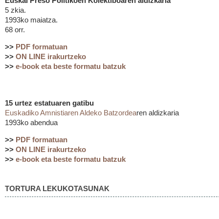
Euskal Preso Politikoen Kolektiboaren aldizkaria
5 zkia.
1993ko maiatza.
68 orr.
>>
PDF formatuan
>>
ON LINE irakurtzeko
>>
e-book eta beste formatu batzuk
15 urtez estatuaren gatibu
Euskadiko Amnistiaren Aldeko Batzordea
ren aldizkaria
1993ko abendua
>>
PDF formatuan
>>
ON LINE irakurtzeko
>>
e-book eta beste formatu batzuk
TORTURA LEKUKOTASUNAK