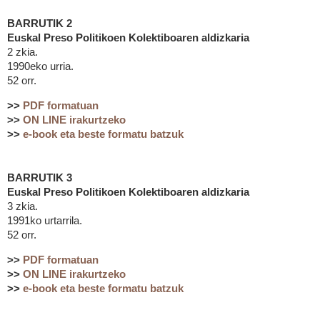
BARRUTIK 2
Euskal Preso Politikoen Kolektiboaren aldizkaria
2 zkia.
1990eko urria.
52 orr.
>>
PDF formatuan
>>
ON LINE irakurtzeko
>>
e-book eta beste formatu batzuk
BARRUTIK 3
Euskal Preso Politikoen Kolektiboaren aldizkaria
3 zkia.
1991ko urtarrila.
52 orr.
>>
PDF formatuan
>>
ON LINE irakurtzeko
>>
e-book eta beste formatu batzuk