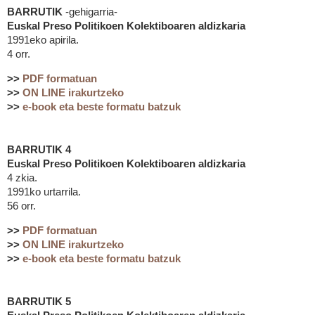
BARRUTIK
-gehigarria-
Euskal Preso Politikoen Kolektiboaren aldizkaria
1991eko apirila.
4 orr.
>>
PDF formatuan
>>
ON LINE irakurtzeko
>>
e-book eta beste formatu batzuk
BARRUTIK 4
Euskal Preso Politikoen Kolektiboaren aldizkaria
4 zkia.
1991ko urtarrila.
56 orr.
>>
PDF formatuan
>>
ON LINE irakurtzeko
>>
e-book eta beste formatu batzuk
BARRUTIK 5