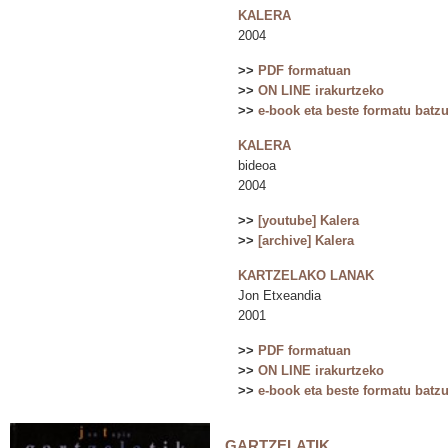
KALERA
2004
>>
PDF formatuan
>>
ON LINE irakurtzeko
>>
e-book eta beste formatu batz
KALERA
bideoa
2004
>>
[youtube] Kalera
>>
[archive] Kalera
KARTZELAKO LANAK
Jon Etxeandia
2001
>>
PDF formatuan
>>
ON LINE irakurtzeko
>>
e-book eta beste formatu batz
GARTZELATIK