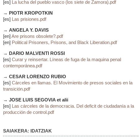
[es]
La lucha del pueblo vasco (los siete de Zamora).pdf
→
PIOTR KROPOTKIN
[es]
Las prisiones.pdf
→
ANGELA Y. DAVIS
[en]
Are prisons obsolete?.pdf
[en]
Political Prisoners, Prisons, and Black Liberation.pdf
→
DARIO MALVENTI ROSSI
[es]
Curar y reinsertar. Líneas de fuga de la maquina penal
contemporánea.pdf
→
CESAR LORENZO RUBIO
[es]
Cárceles en llamas. El Movimiento de presos sociales en la
transición.pdf
→
JOSE LUIS SEGOVIA et alii
[es]
Las cárceles de la democracia. Del deficit de ciudadanía a la
producción de control.pdf
SAIAKERA: IDATZIAK