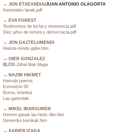
→
JON ETXEANDIA
/JUAN ANTONIO OLAGORTA
Kartzelako lanak.pdf
→
EVA FOREST
Testimonios de lucha y resistencia.pdf
Diez años de tortura y democracia.pdf
→
JON GAZTELUMENDI
Haizea mindu gabe.htm
→
OIER GONZALEZ
BLOG
Zithal liliak bloga
→
NAZIM HIKMET
Hamabi poema
Estrontzio 90
Bursa, Istanbul
Lau gartzelak
→
MIKEL IBARGUREN
Hemen gauak lau hertz ditu.htm
Deserriko karrikak.htm
→
XABIER IZAGA