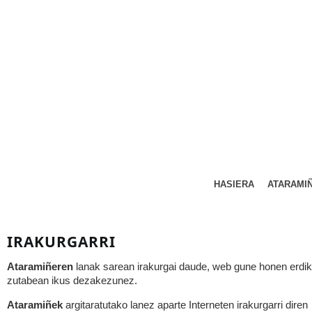
HASIERA
ATARAMI
IRAKURGARRI
Ataramiñeren
lanak sarean irakurgai daude, web gune honen erdi
zutabean ikus dezakezunez.
Ataramiñek
argitaratutako lanez aparte Interneten irakurgarri diren