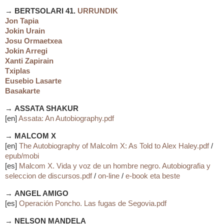
→
BERTSOLARI 41.
URRUNDIK
Jon Tapia
Jokin Urain
Josu Ormaetxea
Jokin Arregi
Xanti Zapirain
Txiplas
Eusebio Lasarte
Basakarte
→
ASSATA SHAKUR
[en]
Assata: An Autobiography.pdf
→
MALCOM X
[en]
The Autobiography of Malcolm X: As Told to Alex Haley.pdf
/
epub/mobi
[es]
Malcom X. Vida y voz de un hombre negro. Autobiografia y
seleccion de discursos.pdf
/
on-line
/
e-book eta beste
→
ANGEL AMIGO
[es]
Operación Poncho. Las fugas de Segovia.pdf
→
NELSON MANDELA