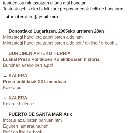
testuen loturak jasotzen ditugu atal honetan.
Testuak gehitzeko bidali zure proposamenak helbide honetara:
.
→
Donostiako Lugaritzen, 2005eko urriaren 28an
Mintzategi handi eta zabal baten alde.htm
Mintzategi handi eta zabal baten alde.pdf / on line / e-book
…
→
BURDINEN ARTEKO HERRIA
Euskal Preso Politikoen Kolektiboaren historia
Burdinen arteko herria.pdf
→
KALERA
Preso politikoak XXI. mendean
Kalera.pdf
→
KALERA
Kalera : bideoa :
→
PUERTO DE SANTA MARIAtik
Intxaur azal baten barruan.htm
Eguberri amarauna.htm
Pdf / on line / e-book…