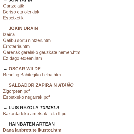
→
JON TAPIA
Gartzelatik
Bertso eta olerkiak
Espetxetik
→
JOKIN URAIN
Izaina
Gatibu sortu nintzen.htm
Errotarria.htm
Garenak garelako gauzkate hemen.htm
Ez dago etxean.htm
→
OSCAR WILDE
Reading Bahitegiko Leloa.htm
→
SALBADOR ZAPIRAIN
ATAÑO
Zigorpean.pdf
Espetxeko negarrak.pdf
→
LUIS REZOLA
TXIMELA
Bakardadeko ametsak I eta II.pdf
→
HAINBATEN ARTEAN
Dana lanbrotute ikustot.htm