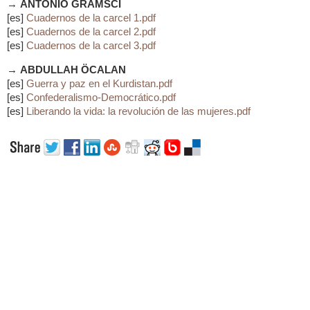
→
ANTONIO GRAMSCI
[es]
Cuadernos de la carcel 1.pdf
[es]
Cuadernos de la carcel 2.pdf
[es]
Cuadernos de la carcel 3.pdf
→
ABDULLAH ÖCALAN
[es]
Guerra y paz en el Kurdistan.pdf
[es]
Confederalismo-Democrático.pdf
[es]
Liberando la vida: la revolución de las mujeres.pdf