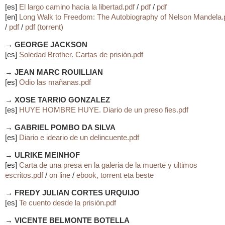
[es]
El largo camino hacia la libertad.pdf
/
pdf
/
pdf
[en]
Long Walk to Freedom: The Autobiography of Nelson Mandela.
/
pdf
/
pdf (torrent)
→
GEORGE JACKSON
[es]
Soledad Brother. Cartas de prisión.pdf
→
JEAN MARC ROUILLIAN
[es]
Odio las mañanas.pdf
→
XOSE TARRIO GONZALEZ
[es]
HUYE HOMBRE HUYE. Diario de un preso fies.pdf
→
GABRIEL POMBO DA SILVA
[es]
Diario e ideario de un delincuente.pdf
→
ULRIKE MEINHOF
[es]
Carta de una presa en la galeria de la muerte y ultimos
escritos.pdf
/
on line
/
ebook, torrent eta beste
→
FREDY JULIAN CORTES URQUIJO
[es]
Te cuento desde la prisión.pdf
→
VICENTE BELMONTE BOTELLA