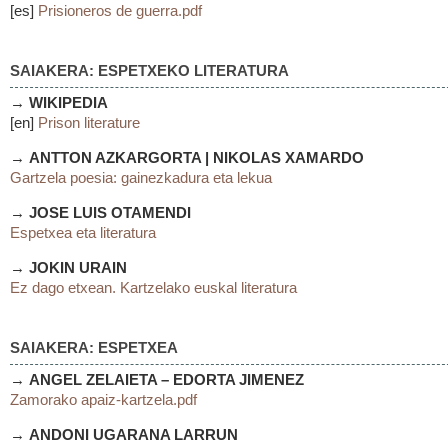
[es]
Prisioneros de guerra.pdf
SAIAKERA: ESPETXEKO LITERATURA
→
WIKIPEDIA
[en]
Prison literature
→
ANTTON AZKARGORTA | NIKOLAS XAMARDO
Gartzela poesia: gainezkadura eta lekua
→
JOSE LUIS OTAMENDI
Espetxea eta literatura
→
JOKIN URAIN
Ez dago etxean. Kartzelako euskal literatura
SAIAKERA: ESPETXEA
→
ANGEL ZELAIETA – EDORTA JIMENEZ
Zamorako apaiz-kartzela.pdf
→
ANDONI UGARANA LARRUN