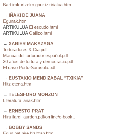
Bart irakurtzeko gaur izkiriatua.htm
→
IÑAKI DE JUANA
Egunak.htm
ARTIKULUA
El escudo.html
ARTIKULUA
Gallizo.html
→
XABIER MAKAZAGA
Torturadores & Cia.pdf
Manual del torturador español.pdf
30 años de tortura y democracia.pdf
El caso Portu-Sarasola.pdf
→
EUSTAKIO MENDIZABAL “TXIKIA”
Hitz etena.htm
→
TELESFORO MONZON
Literatura lanak.htm
→
ERNESTO PRAT
Hiru ilargi laurden.pdf/on line/e-book…
→
BOBBY SANDS
Egun bat nire bizitzan.htm