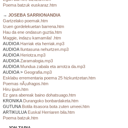
Poema batzuk euskaraz.htm
→
JOSEBA SARRIONANDIA
Gartzelako poemak.htm
Izuen gordelekuetan barrena.htm
Hau da ene ondasun guztia.htm
Maggie, indazu kamamila! .htm
AUDIOA
Harriak eta herriak.mp3
AUDIOA
Iluntasuna nehurtzen.mp3
AUDIOA
Heriotza.mp3
AUDIOA
Zaramalogia.mp3
AUDIOA
Mundua zabala eta arrotza da.mp3
AUDIOA >
Geografia.mp3
Esklabu errementaria poema 25 hizkuntzetan.htm
Poemas nÃ¡ufragos.htm
Hiru ipuin.htm
Ez gara abereak baino dohatsuago.htm
KRONIKA
Durangoko bonbardaketa.htm
GUTUNA
Botila itsasora bota zuten umeei.htm
ARTIKULUA
Euskal Herriaren bila.htm
Poema batzuk.htm