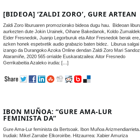
[BIDEOA] ‘ZALDI ZORO’, GURE ARTEAN
Zaldi Zoro liburuaren promoziorako bideoa dugu hau. Bideoan libur
aurkezten dute Jokin Urainek, Oihane Bakedanok, Koldo Zumaldek
Eider Fresnedok, Juanjo Legorburuk eta Aitor Fresnedok berak ere,
azken honek espetxetik audio grabazio baten bidez. Liburua salgai
izango da Durangoko Azoka Online dendan Zaldi Zoro Mari Sandoz
Ataramiñe, 2020 565 orrialde Euskaratzailea: Aitor Fresnedo
Gerrikabeitia Azaleko irudia: […]
IBON MUÑOA: “GURE AMA-LUR
FEMINISTA DA”
Gure Ama-Lur feminista da Bertsoak. Ibon Muñoa Arizmendiarrieta.
Irudiak: Mikel Zarrabe Elkoroiribe. Hitzaurrea: Xabier Amuriza