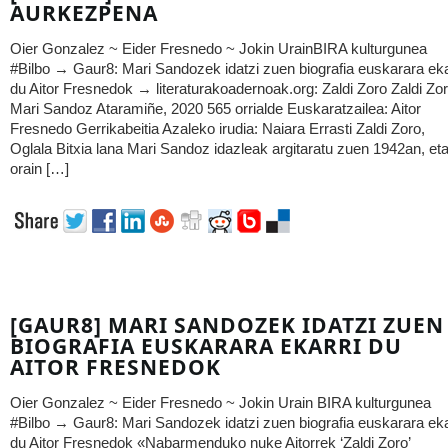
AURKEZPENA
Oier Gonzalez ~ Eider Fresnedo ~ Jokin UrainBIRA kulturgunea
#Bilbo → Gaur8: Mari Sandozek idatzi zuen biografia euskarara eka
du Aitor Fresnedok → literaturakoadernoak.org: Zaldi Zoro Zaldi Zo
Mari Sandoz Ataramiñe, 2020 565 orrialde Euskaratzailea: Aitor
Fresnedo Gerrikabeitia Azaleko irudia: Naiara Errasti Zaldi Zoro,
Oglala Bitxia lana Mari Sandoz idazleak argitaratu zuen 1942an, et
orain […]
[GAUR8] MARI SANDOZEK IDATZI ZUEN
BIOGRAFIA EUSKARARA EKARRI DU
AITOR FRESNEDOK
Oier Gonzalez ~ Eider Fresnedo ~ Jokin Urain BIRA kulturgunea
#Bilbo → Gaur8: Mari Sandozek idatzi zuen biografia euskarara eka
du Aitor Fresnedok «Nabarmenduko nuke Aitorrek ‘Zaldi Zoro’