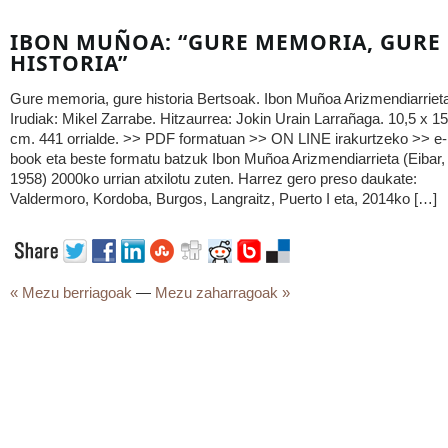
IBON MUÑOA: “GURE MEMORIA, GURE
HISTORIA”
Gure memoria, gure historia Bertsoak. Ibon Muñoa Arizmendiarriet
Irudiak: Mikel Zarrabe. Hitzaurrea: Jokin Urain Larrañaga. 10,5 x 15
cm. 441 orrialde. >> PDF formatuan >> ON LINE irakurtzeko >> e-
book eta beste formatu batzuk Ibon Muñoa Arizmendiarrieta (Eibar,
1958) 2000ko urrian atxilotu zuten. Harrez gero preso daukate:
Valdermoro, Kordoba, Burgos, Langraitz, Puerto I eta, 2014ko […]
« Mezu berriagoak
—
Mezu zaharragoak »