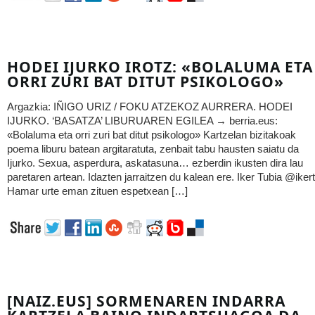
HODEI IJURKO IROTZ: «BOLALUMA ETA
ORRI ZURI BAT DITUT PSIKOLOGO»
Argazkia: IÑIGO URIZ / FOKU ATZEKOZ AURRERA. HODEI
IJURKO. ‘BASATZA’ LIBURUAREN EGILEA → berria.eus:
«Bolaluma eta orri zuri bat ditut psikologo» Kartzelan bizitakoak
poema liburu batean argitaratuta, zenbait tabu hausten saiatu da
Ijurko. Sexua, asperdura, askatasuna… ezberdin ikusten dira lau
paretaren artean. Idazten jarraitzen du kalean ere. Iker Tubia @iker
Hamar urte eman zituen espetxean […]
[NAIZ.EUS] SORMENAREN INDARRA