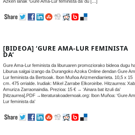
Azken lanak ‘Gure Ama-Lur feminista da’ du […]
[BIDEOA] ‘GURE AMA-LUR FEMINISTA
DA’
Gure Ama-Lur feminista da liburuaren promoziorako bideoa dugu h
Liburua salgai izango da Durangoko Azoka Online dendan Gure Am
Lur feminista da Bertsoak. Ibon Muñoa Arizmendiarrieta. 10,5 x 15
cm. 475 orrialde. Irudiak: Mikel Zarrabe Elkoroiribe. Hitzaurrea: Xab
Amuriza Zarraonaindia. Prezioa: 15 € → ‘Ainara bat itzuli da’
[hitzaurrea].PDF →literaturakoadernoak.org: Ibon Muñoa: ‘Gure A
Lur feminista da’