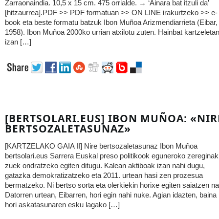
Zarraonaindia. 10,5 x 15 cm. 475 orrialde. → ‘Ainara bat itzuli da’
[hitzaurrea].PDF >> PDF formatuan >> ON LINE irakurtzeko >> e-
book eta beste formatu batzuk Ibon Muñoa Arizmendiarrieta (Eibar,
1958). Ibon Muñoa 2000ko urrian atxilotu zuten. Hainbat kartzeleta
izan […]
[BERTSOLARI.EUS] IBON MUÑOA: «NIR
BERTSOZALETASUNAZ»
[KARTZELAKO GAIA II] Nire bertsozaletasunaz Ibon Muñoa
bertsolari.eus Sarrera Euskal preso politikook eguneroko zereginak
zuek ondratzeko egiten ditugu. Kalean aktiboak izan nahi dugu,
gatazka demokratizatzeko eta 2011. urtean hasi zen prozesua
bermatzeko. Ni bertso sorta eta olerkiekin horixe egiten saiatzen na
Datorren urtean, Eibarren, hori egin nahi nuke. Agian idazten, baina
hori askatasunaren esku lagako […]