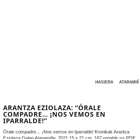
HASIERA
ATARAMI
ARANTZA EZIOLAZA: “ÓRALE
COMPADRE… ¡NOS VEMOS EN
IPARRALDE!”
Órale compadre… ¡Nos vemos en Iparralde! Kronikak Arantza
Eziolaza Galan Ataramiñe, 2021 15 x 21 cm. 167 orrialde >> PDF