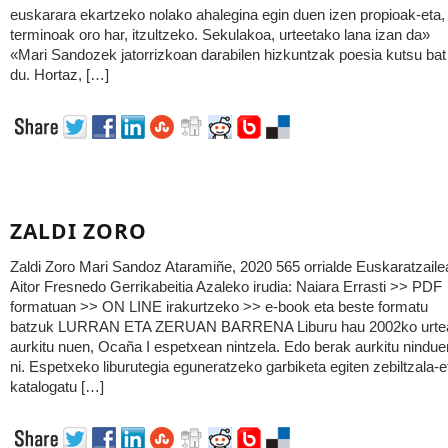
euskarara ekartzeko nolako ahalegina egin duen izen propioak-eta,
terminoak oro har, itzultzeko. Sekulakoa, urteetako lana izan da»
«Mari Sandozek jatorrizkoan darabilen hizkuntzak poesia kutsu bat
du. Hortaz, […]
ZALDI ZORO
Zaldi Zoro Mari Sandoz Ataramiñe, 2020 565 orrialde Euskaratzaile
Aitor Fresnedo Gerrikabeitia Azaleko irudia: Naiara Errasti >> PDF
formatuan >> ON LINE irakurtzeko >> e-book eta beste formatu
batzuk LURRAN ETA ZERUAN BARRENA Liburu hau 2002ko urte
aurkitu nuen, Ocaña I espetxean nintzela. Edo berak aurkitu nindue
ni. Espetxeko liburutegia eguneratzeko garbiketa egiten zebiltzala-e
katalogatu […]