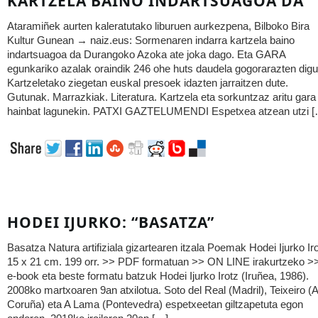
KARTZELA BAINO INDARTSUAGOA DA
Ataramiñek aurten kaleratutako liburuen aurkezpena, Bilboko Bira
Kultur Gunean → naiz.eus: Sormenaren indarra kartzela baino
indartsuagoa da Durangoko Azoka ate joka dago. Eta GARA
egunkariko azalak oraindik 246 ohe huts daudela gogorarazten digu
Kartzeletako ziegetan euskal presoek idazten jarraitzen dute.
Gutunak. Marrazkiak. Literatura. Kartzela eta sorkuntzaz aritu gara
hainbat lagunekin. PATXI GAZTELUMENDI Espetxea atzean utzi [
HODEI IJURKO: “BASATZA”
Basatza Natura artifiziala gizartearen itzala Poemak Hodei Ijurko Ir
15 x 21 cm. 199 orr. >> PDF formatuan >> ON LINE irakurtzeko >
e-book eta beste formatu batzuk Hodei Ijurko Irotz (Iruñea, 1986).
2008ko martxoaren 9an atxilotua. Soto del Real (Madril), Teixeiro (A
Coruña) eta A Lama (Pontevedra) espetxeetan giltzapetuta egon