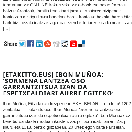
formatuan >> ON LINE irakurtzeko >> e-book eta beste formatu
batzuk Arantzak, familia tradizioari jarraiki, anaiaren bizipenak
kontatzen dizkigu liburu honetan, harek kontatua bezala, haren hitz
hark bizi bezala idatziak ager daitezen historiaren koadernoan. Izan
[…]
[ETAKITTO.EUS] IBON MUÑOA:
‘SORMENA LANTZEA OSO
GARRANTZITSUA IZAN DA
ESPETXEALDIARI AURRE EGITEKO’
Ibon Muñoa, Eibarko aurkezpenean EKHI BELAR …eta kitto! 1202.
zenbakia . → etakitto.eus: Ibon Muñoa: “Sormena lantzea oso
garrantzitsua izan da espetxealdiari aurre egiteko” Ibon Muñoak ez
bere burua idazle moduan ikusten, zazpi liburu idatzi arren. Zazpi
liburu eta 1018. bertso giltzapean, 20 urtez egon baita kartzelan.