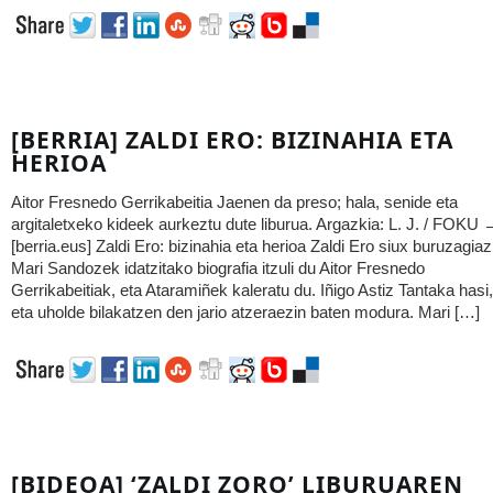
[BERRIA] ZALDI ERO: BIZINAHIA ETA
HERIOA
Aitor Fresnedo Gerrikabeitia Jaenen da preso; hala, senide eta
argitaletxeko kideek aurkeztu dute liburua. Argazkia: L. J. / FOKU 
[berria.eus] Zaldi Ero: bizinahia eta herioa Zaldi Ero siux buruzagiaz
Mari Sandozek idatzitako biografia itzuli du Aitor Fresnedo
Gerrikabeitiak, eta Ataramiñek kaleratu du. Iñigo Astiz Tantaka hasi,
eta uholde bilakatzen den jario atzeraezin baten modura. Mari […]
[BIDEOA] ‘ZALDI ZORO’ LIBURUAREN