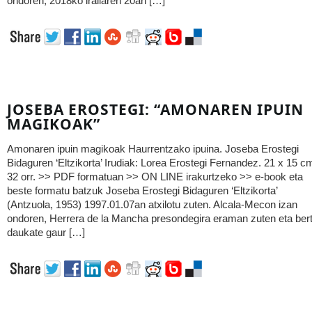
ondoren, 2018ko irailaren 20an […]
JOSEBA EROSTEGI: “AMONAREN IPUIN
MAGIKOAK”
Amonaren ipuin magikoak Haurrentzako ipuina. Joseba Erostegi
Bidaguren ‘Eltzikorta’ Irudiak: Lorea Erostegi Fernandez. 21 x 15 c
32 orr. >> PDF formatuan >> ON LINE irakurtzeko >> e-book eta
beste formatu batzuk Joseba Erostegi Bidaguren ‘Eltzikorta’
(Antzuola, 1953) 1997.01.07an atxilotu zuten. Alcala-Mecon izan
ondoren, Herrera de la Mancha presondegira eraman zuten eta ber
daukate gaur […]