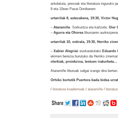
antolatuta, presoak eta literatura inguruko ja
8 eta 10ean Pasai Donibanen:
urtarrilak 8, astezakena, 19:30, Victor Hu
–
Ataramiñe
. Sorkuntza eta kartzela.
Oier 
–
Agurra eta Ohorea
liburuaren aurkezpen
urtarrilak 10, ostirala, 19:30, Herriko zin
–
Xabier Alegria
k euskaratutako
Eduardo 
ekimen berezia burutuko da Herriko zinema
olerkiak, proiekzioa, testuen irakurketa…
Ataramiñe liburuak salgai izango dira bertan
Orhiko bortutik Puertora bada bidea urra
/
literatura koadernoak
/
ataramiñe
/
literat