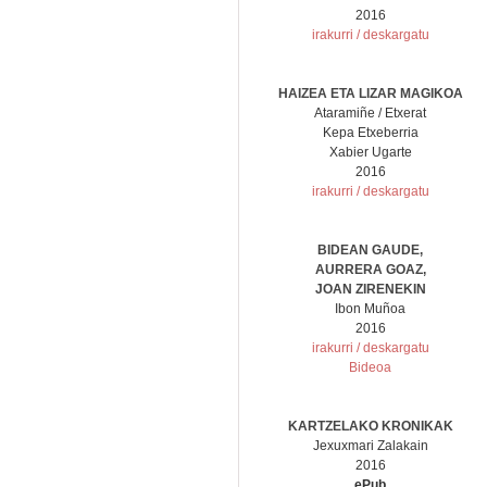
2016
irakurri / deskargatu
HAIZEA ETA LIZAR MAGIKOA
Ataramiñe / Etxerat
Kepa Etxeberria
Xabier Ugarte
2016
irakurri / deskargatu
BIDEAN GAUDE,
AURRERA GOAZ,
JOAN ZIRENEKIN
Ibon Muñoa
2016
irakurri / deskargatu
Bideoa
KARTZELAKO KRONIKAK
Jexuxmari Zalakain
2016
ePub