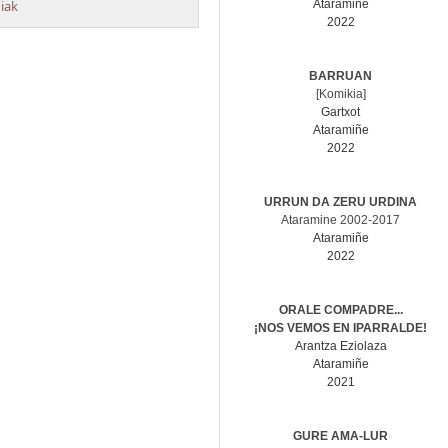
diak
Ataramiñe
2022
BARRUAN
[Komikia]
Gartxot
Ataramiñe
2022
URRUN DA ZERU URDINA
Ataramine 2002-2017
Ataramiñe
2022
ORALE COMPADRE...
¡NOS VEMOS EN IPARRALDE!
Arantza Eziolaza
Ataramiñe
2021
GURE AMA-LUR