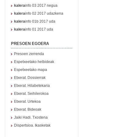
kalera
info 03 2017 negua
kalera
info 02 2017 udazkena
kalera
info 01b 2017 uda
kalera
info 01 2017 uda
PRESOEN EGOERA
Presoen zerrenda
Espetxeetako helbideak
Espetxeetako mapa
Etxerat. Dossierrak
Etxerat. Hilabetekaria
Etxerat. Seihilerokoa
Etxerat. Urtekoa
Etxerat. Bideoak
Jaiki Hadi. Txostena
Dispertsioa. Ikasketak