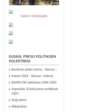
irakurri / deskargatu
EUSKAL PRESO POLITIKOEN
KOLEKTIBOA
Burdinen arteko herria :: liburua ::
Kalera 2004
::
liburua
::
bideoa
BARRUTIK aldizkaria 1989-1993
Argazkiak. Euskal preso politikoak
1983
Ongi etorri!
Wikipedian