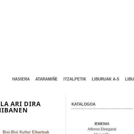
HASIERA
ATARAMIÑE
ITZALPETIK
LIBURUAK A-S
LIB
LA ARI DIRA
KATALOGOA
NIBANEN
IEMENIA
Alfonso Etxegarai
Bixi-Bixi Kultur Elkarteak