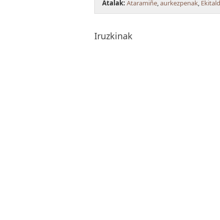
Atalak:
Ataramiñe
,
aurkezpenak
,
Ekital
Iruzkinak