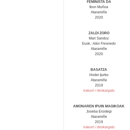
FEMINISTA DA
Ibon Muñoa
Ataramiñe
2020
ZALDI ZORO
Mari Sandoz
Eusk.:
Aitor Fresnedo
Ataramiñe
2020
BASATZA
Hodei Ijurko
Ataramiñe
2019
irakurri / deskargatu
AMONAREN IPUIN MAGIKOAK
Joseba Erostegi
Ataramiñe
2019
irakurri / deskargatu