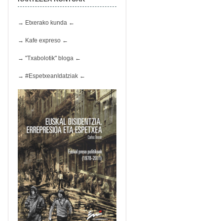
→ Etxerako kunda ←
→ Kafe expreso ←
→ "Txabolotik" bloga ←
→ #EspetxeanIdatziak ←