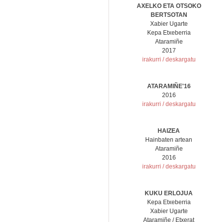
AXELKO ETA OTSOKO
BERTSOTAN
Xabier Ugarte
Kepa Etxeberria
Ataramiñe
2017
irakurri / deskargatu
ATARAMIÑE'16
2016
irakurri / deskargatu
HAIZEA
Hainbaten artean
Ataramiñe
2016
irakurri / deskargatu
KUKU ERLOJUA
Kepa Etxeberria
Xabier Ugarte
Ataramiñe / Etxerat