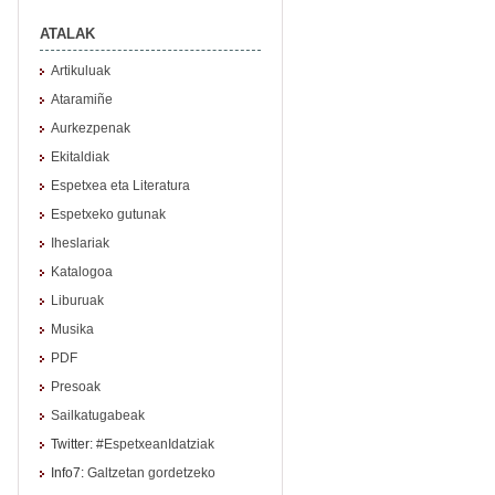
ATALAK
Artikuluak
Ataramiñe
Aurkezpenak
Ekitaldiak
Espetxea eta Literatura
Espetxeko gutunak
Iheslariak
Katalogoa
Liburuak
Musika
PDF
Presoak
Sailkatugabeak
Twitter:
#EspetxeanIdatziak
Info7:
Galtzetan gordetzeko