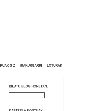
URUAK S-Z
IRAKURGARRI
LOTURAK
BILATU BLOG HONETAN:
KARTZELA KONTUAK