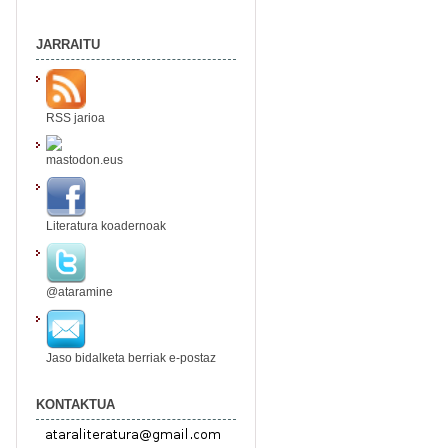
JARRAITU
RSS jarioa
mastodon.eus
Literatura koadernoak
@ataramine
Jaso bidalketa berriak e-postaz
KONTAKTUA