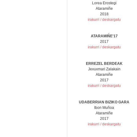
Lorea Erostegi
Ataramiñe
2018
irakurri / deskargatu
ATARAMIÑE'17
2017
irakurri / deskargatu
ERREZEL BERDEAK
Jexuxmari Zalakain
Ataramiñe
2017
irakurri / deskargatu
UDABERRIAN BIZIKO GARA
Ibon Muñoa
Ataramiñe
2017
irakurri / deskargatu