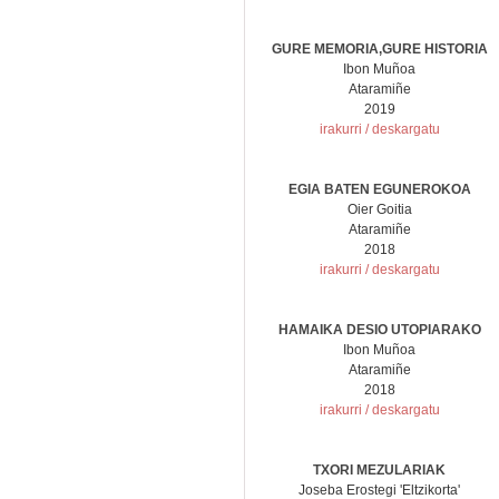
GURE MEMORIA,GURE HISTORIA
Ibon Muñoa
Ataramiñe
2019
irakurri / deskargatu
EGIA BATEN EGUNEROKOA
Oier Goitia
Ataramiñe
2018
irakurri / deskargatu
HAMAIKA DESIO UTOPIARAKO
Ibon Muñoa
Ataramiñe
2018
irakurri / deskargatu
TXORI MEZULARIAK
Joseba Erostegi 'Eltzikorta'