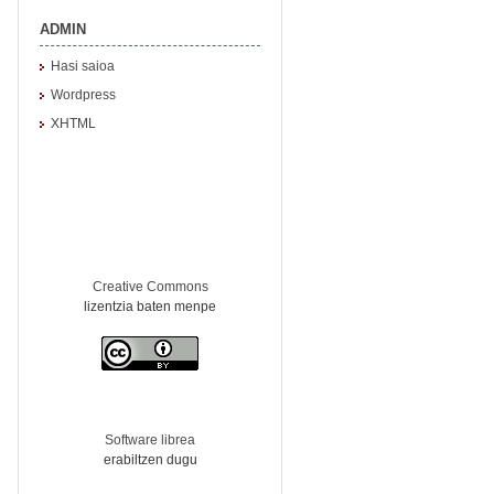
ADMIN
Hasi saioa
Wordpress
XHTML
Creative Commons
lizentzia baten menpe
Software librea
erabiltzen dugu