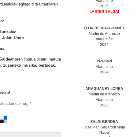
Ataramiñe
rdunaldiak egingo dira urtarrilaren
2026
LASTER SALGAI
go:
FLOR DE ARAGUANEY
Gonzalez
Martin de Aranezio
a.
Jokin Urain
.
Ataramiñe
2024
ema:
Galdeano
ren liburua oinarri hartuta
PIZPIRRI
n:
zuzeneko musika, bertsoak,
Ataramiñe
2024
.
ARAGUANEY LOREA
tzeko!
Martin de Aranezio
Ataramiñe
urakoadernoak.org
/
2023
ZALDI BERDEA
Jose Mari Sagardui Moja
'Gatza'