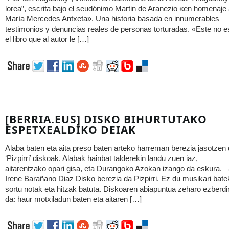
lorea”, escrita bajo el seudónimo Martin de Aranezio «en homenaje
María Mercedes Antxeta». Una historia basada en innumerables
testimonios y denuncias reales de personas torturadas. «Este no e
el libro que al autor le […]
[BERRIA.EUS] DISKO BIHURTUTAKO
ESPETXEALDIKO DEIAK
Alaba baten eta aita preso baten arteko harreman berezia jasotzen
‘Pizpirri’ diskoak. Alabak hainbat talderekin landu zuen iaz,
aitarentzako opari gisa, eta Durangoko Azokan izango da eskura. 
Irene Barañano Diaz Disko berezia da Pizpirri. Ez du musikari bate
sortu notak eta hitzak batuta. Diskoaren abiapuntua zeharo ezberdi
da: haur motxiladun baten eta aitaren […]