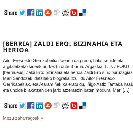
[BERRIA] ZALDI ERO: BIZINAHIA ETA
HERIOA
Aitor Fresnedo Gerrikabeitia Jaenen da preso; hala, senide eta
argitaletxeko kideek aurkeztu dute liburua. Argazkia: L. J. / FOKU 
[berria.eus] Zaldi Ero: bizinahia eta herioa Zaldi Ero siux buruzagiaz
Mari Sandozek idatzitako biografia itzuli du Aitor Fresnedo
Gerrikabeitiak, eta Ataramiñek kaleratu du. Iñigo Astiz Tantaka hasi,
eta uholde bilakatzen den jario atzeraezin baten modura. Mari […]
Mezu zaharragoak »