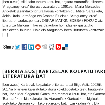
[berria.eus] Isildutako tortura kasu bat, argitara Ataramiñe elkarteak
‘Araguaney lorea’ liburua plazaratu du. 1961ean Maria Mercedes
Antxetak jasandako tortura kasua kontatzen du. Mitxel Sarasketa,
Jokin Urain Larrañaga eta Arantza Eziolaza, ‘Araguaney lorea’
liburuaren aurkezpenean. OSKAR MATXIN EDESA / FOKU Olatz
Enzunza Mallona «Hau ez da autore honi idaztea gustatuko
litzaiokeen liburua». Hala dio Araguaney lorea liburuaren kontrazala
[…]
[BERRIA.EUS] KARTZELAK KOLPATUTAK
LITERATURA BAT
[berria.eus] Kartzelak kolpatutako literatura bat Iñigo Astiz 2002tik
2017ra bitartean kaleratutako liburu kolektiboetako testu hautaketa
bat, Jose Mari Sagardui ‘Gatza’-ren memoria liburu bat, eta Gartxo
‘Barruan’ komikia kaleratu ditu Ataramiñek Gartxot komikigileak
sortutako Barruan komikiko irudietako bat. «Euskaldunik?». Eta