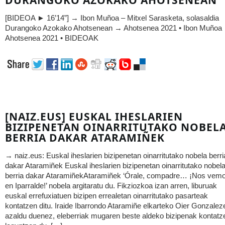
DURANGOKO AZOKAKO AHOTSENEAN
[BIDEOA ► 16’14”] → Ibon Muñoa – Mitxel Sarasketa, solasaldia
Durangoko Azokako Ahotsenean → Ahotsenea 2021 • Ibon Muñoa
Ahotsenea 2021 • BIDEOAK
[NAIZ.EUS] EUSKAL IHESLARIEN
BIZIPENETAN OINARRITUTAKO NOBEL
BERRIA DAKAR ATARAMIÑEK
→ naiz.eus: Euskal iheslarien bizipenetan oinarritutako nobela berri
dakar Ataramiñek Euskal iheslarien bizipenetan oinarritutako nobel
berria dakar AtaramiñekAtaramiñek ‘Órale, compadre… ¡Nos vem
en Iparralde!’ nobela argitaratu du. Fikziozkoa izan arren, liburuak
euskal errefuxiatuen bizipen errealetan oinarritutako pasarteak
kontatzen ditu. Iraide Ibarrondo Ataramiñe elkarteko Oier Gonzalez
azaldu duenez, eleberriak mugaren beste aldeko bizipenak kontatz