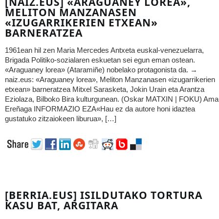
[NAIZ.EUS] «ARAGUANEY LOREA»,
MELITON MANZANASEN
«IZUGARRIKERIEN ETXEAN»
BARNERATZEA
1961ean hil zen Maria Mercedes Antxeta euskal-venezuelarra,
Brigada Politiko-sozialaren eskuetan sei egun eman ostean.
«Araguaney lorea» (Ataramiñe) nobelako protagonista da. →
naiz.eus: «Araguaney lorea», Meliton Manzanasen «izugarrikerien
etxean» barneratzea Mitxel Sarasketa, Jokin Urain eta Arantza
Eziolaza, Bilboko Bira kulturgunean. (Oskar MATXIN | FOKU) Ama
Ereñaga INFORMAZIO EZA«Hau ez da autore honi idaztea
gustatuko zitzaiokeen liburua», […]
[BERRIA.EUS] ISILDUTAKO TORTURA
KASU BAT, ARGITARA