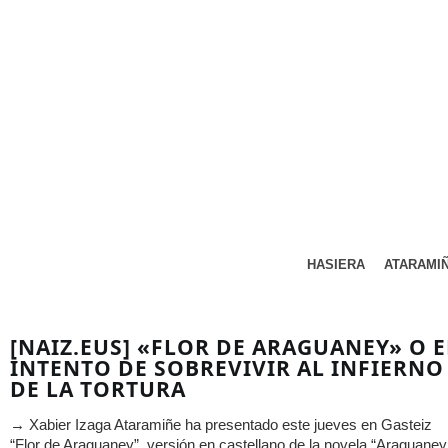
HASIERA
ATARAMI
[NAIZ.EUS] «FLOR DE ARAGUANEY» O E
INTENTO DE SOBREVIVIR AL INFIERNO
DE LA TORTURA
→ Xabier Izaga Ataramiñe ha presentado este jueves en Gasteiz
“Flor de Araguaney”, versión en castellano de la novela “Araguaney