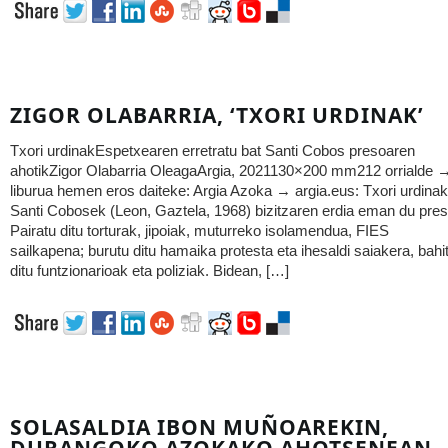
ZIGOR OLABARRIA, ‘TXORI URDINAK’
Txori urdinakEspetxearen erretratu bat Santi Cobos presoaren
ahotikZigor Olabarria OleagaArgia, 2021130×200 mm212 orrialde 
liburua hemen eros daiteke: Argia Azoka → argia.eus: Txori urdinak
Santi Cobosek (Leon, Gaztela, 1968) bizitzaren erdia eman du pres
Pairatu ditu torturak, jipoiak, muturreko isolamendua, FIES
sailkapena; burutu ditu hamaika protesta eta ihesaldi saiakera, bahi
ditu funtzionarioak eta poliziak. Bidean, […]
SOLASALDIA IBON MUÑOAREKIN,