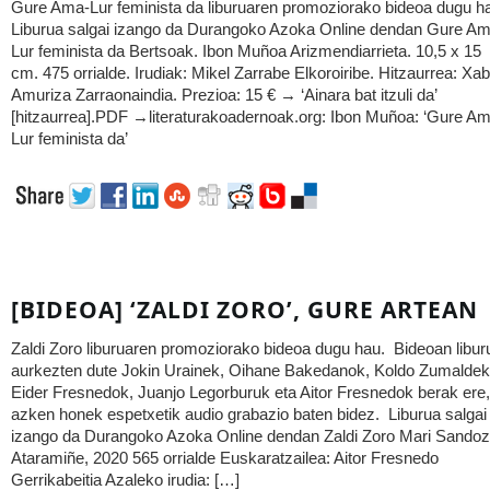
Gure Ama-Lur feminista da liburuaren promoziorako bideoa dugu h
Liburua salgai izango da Durangoko Azoka Online dendan Gure Am
Lur feminista da Bertsoak. Ibon Muñoa Arizmendiarrieta. 10,5 x 15
cm. 475 orrialde. Irudiak: Mikel Zarrabe Elkoroiribe. Hitzaurrea: Xab
Amuriza Zarraonaindia. Prezioa: 15 € → ‘Ainara bat itzuli da’
[hitzaurrea].PDF →literaturakoadernoak.org: Ibon Muñoa: ‘Gure A
Lur feminista da’
[BIDEOA] ‘ZALDI ZORO’, GURE ARTEAN
Zaldi Zoro liburuaren promoziorako bideoa dugu hau. Bideoan libur
aurkezten dute Jokin Urainek, Oihane Bakedanok, Koldo Zumaldek
Eider Fresnedok, Juanjo Legorburuk eta Aitor Fresnedok berak ere,
azken honek espetxetik audio grabazio baten bidez. Liburua salgai
izango da Durangoko Azoka Online dendan Zaldi Zoro Mari Sandoz
Ataramiñe, 2020 565 orrialde Euskaratzailea: Aitor Fresnedo
Gerrikabeitia Azaleko irudia: […]