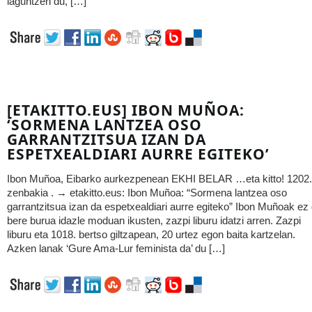
laguntzen du, […]
[ETAKITTO.EUS] IBON MUÑOA:
‘SORMENA LANTZEA OSO
GARRANTZITSUA IZAN DA
ESPETXEALDIARI AURRE EGITEKO’
Ibon Muñoa, Eibarko aurkezpenean EKHI BELAR …eta kitto! 1202.
zenbakia . → etakitto.eus: Ibon Muñoa: “Sormena lantzea oso
garrantzitsua izan da espetxealdiari aurre egiteko” Ibon Muñoak ez
bere burua idazle moduan ikusten, zazpi liburu idatzi arren. Zazpi
liburu eta 1018. bertso giltzapean, 20 urtez egon baita kartzelan.
Azken lanak ‘Gure Ama-Lur feminista da’ du […]