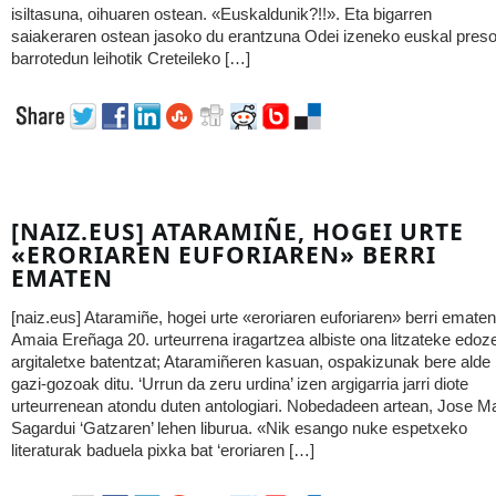
isiltasuna, oihuaren ostean. «Euskaldunik?!!». Eta bigarren
saiakeraren ostean jasoko du erantzuna Odei izeneko euskal pres
barrotedun leihotik Creteileko […]
[NAIZ.EUS] ATARAMIÑE, HOGEI URTE
«ERORIAREN EUFORIAREN» BERRI
EMATEN
[naiz.eus] Ataramiñe, hogei urte «eroriaren euforiaren» berri ematen
Amaia Ereñaga 20. urteurrena iragartzea albiste ona litzateke edoz
argitaletxe batentzat; Ataramiñeren kasuan, ospakizunak bere alde
gazi-gozoak ditu. ‘Urrun da zeru urdina’ izen argigarria jarri diote
urteurrenean atondu duten antologiari. Nobedadeen artean, Jose Ma
Sagardui ‘Gatzaren’ lehen liburua. «Nik esango nuke espetxeko
literaturak baduela pixka bat ‘eroriaren […]