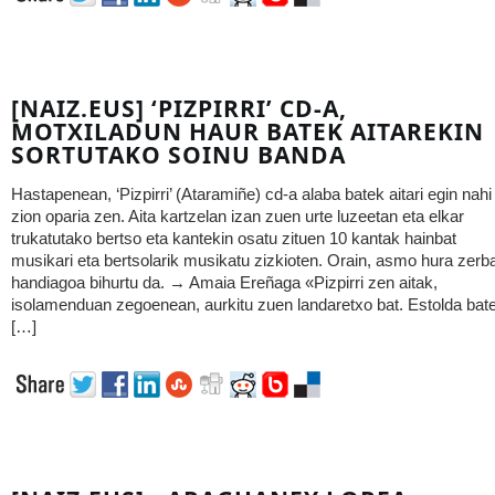
[NAIZ.EUS] ‘PIZPIRRI’ CD-A,
MOTXILADUN HAUR BATEK AITAREKIN
SORTUTAKO SOINU BANDA
Hastapenean, ‘Pizpirri’ (Ataramiñe) cd-a alaba batek aitari egin nahi
zion oparia zen. Aita kartzelan izan zuen urte luzeetan eta elkar
trukatutako bertso eta kantekin osatu zituen 10 kantak hainbat
musikari eta bertsolarik musikatu zizkioten. Orain, asmo hura zerba
handiagoa bihurtu da. → Amaia Ereñaga «Pizpirri zen aitak,
isolamenduan zegoenean, aurkitu zuen landaretxo bat. Estolda bate
[…]