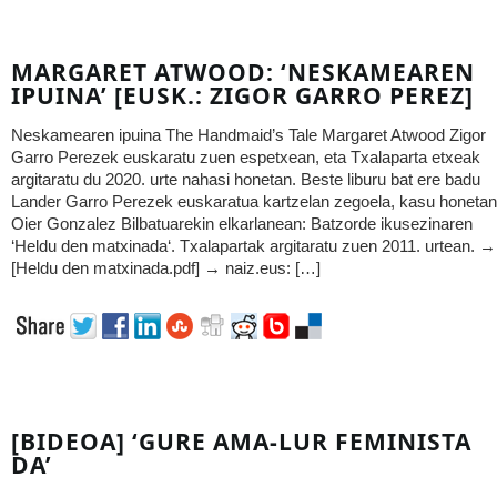
MARGARET ATWOOD: ‘NESKAMEAREN
IPUINA’ [EUSK.: ZIGOR GARRO PEREZ]
Neskamearen ipuina The Handmaid’s Tale Margaret Atwood Zigor
Garro Perezek euskaratu zuen espetxean, eta Txalaparta etxeak
argitaratu du 2020. urte nahasi honetan. Beste liburu bat ere badu
Lander Garro Perezek euskaratua kartzelan zegoela, kasu honetan
Oier Gonzalez Bilbatuarekin elkarlanean: Batzorde ikusezinaren
‘Heldu den matxinada‘. Txalapartak argitaratu zuen 2011. urtean. →
[Heldu den matxinada.pdf] → naiz.eus: […]
[BIDEOA] ‘GURE AMA-LUR FEMINISTA
DA’