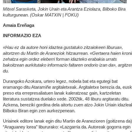
Mitxel Sarasketa, Jokin Urain eta Arantza Eziolaza, Bilboko Bira
kulturgunean. (Oskar MATXIN | FOKU)
Amaia Ereñaga
INFORMAZIO EZA
«Hau ez da autore honi idaztea gustatuko zitzaiokeen liburua»,
aitortzen du Martin de Araneziok hitzaurrean. «Gertaera haien kron
zehatza egin ordez eleberri forman idazteko erabakia urrats
bakoitzean aurkitutako informazio faltaren ondorio izan da», argitze
du.
Durangoko Azokara, urtero legez, nobela bat eta egutegi bat
eramango ditu Ataramiñe argitaletxeak. Argitaletxe berezia da, eusk
preso eta errepresaliatuen lanak kaleratzeaz gain, kartzeletan
literatura sustatzea duelako xede. 2002tik, 48 liburu argitaratu ditu.
Azkena, bereziki gordina dela aitortu zuen atzo Jokin Uriain idazlea
Bilboko Biran egin zen aurkezpenean.
Uriainek editore lanak egin ditu Martin de Aranezioren (goitizena da)
“Araguaney lorea” libururako: «Lazgarria da. Autoreak gogorra egin