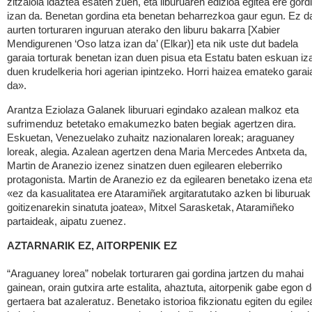
zitzaiola idaztea esaten zuen, eta liburuaren edizioa egitea ere gord
izan da. Benetan gordina eta benetan beharrezkoa gaur egun. Ez d
aurten torturaren inguruan aterako den liburu bakarra [Xabier
Mendigurenen ‘Oso latza izan da’ (Elkar)] eta nik uste dut badela
garaia torturak benetan izan duen pisua eta Estatu baten eskuan iz
duen krudelkeria hori agerian ipintzeko. Horri haizea emateko garai
da».
Arantza Eziolaza Galanek liburuari egindako azalean malkoz eta
sufrimenduz betetako emakumezko baten begiak agertzen dira.
Eskuetan, Venezuelako zuhaitz nazionalaren loreak; araguaney
loreak, alegia. Azalean agertzen dena Maria Mercedes Antxeta da,
Martin de Aranezio izenez sinatzen duen egilearen eleberriko
protagonista. Martin de Aranezio ez da egilearen benetako izena et
«ez da kasualitatea ere Ataramiñek argitaratutako azken bi liburuak
goitizenarekin sinatuta joatea», Mitxel Sarasketak, Ataramiñeko
partaideak, aipatu zuenez.
AZTARNARIK EZ, AITORPENIK EZ
“Araguaney lorea” nobelak torturaren gai gordina jartzen du mahai
gainean, orain gutxira arte estalita, ahaztuta, aitorpenik gabe egon 
gertaera bat azaleratuz. Benetako istorioa fikzionatu egiten du egile