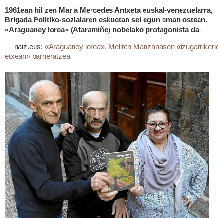
1961ean hil zen Maria Mercedes Antxeta euskal-venezuelarra,
Brigada Politiko-sozialaren eskuetan sei egun eman ostean.
«Araguaney lorea» (Ataramiñe) nobelako protagonista da.
→ naiz.eus:
«Araguaney lorea», Meliton Manzanasen «izugarrikeri
etxean» barneratzea