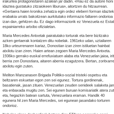
irakurlea protagonistaren azalean jar dadin. «Hau ez da autore honi
idaztea gustatuko zitzaiokeen liburua», aitortzen du hitzaurrean.
«Gertaera haien kronika zehatza egin ordez eleberri forman idazte
erabakia urrats bakoitzean aurkitutako informazio faltaren ondorioa
izan da», gehitzen du. Ez dago informaziorik ez Venezuela ez Esta
espainiarreko artxibo ofizialetan.
Maria Mercedes Antxetak pairatutako torturak eta bere bizitzako
azken gertaerak kontatzen ditu nobelak. 1961eko udan, uztailaren
18ko urteurrenaren kariaz, Donostian izan ziren istiluetan hainbat
atxilotu izan ziren. Haien artean zegoen Maria Mercedes Antxeta.
1936ko gerrako euskal errefuxiatuen alaba eta Venezuelan jaioa, irit
berria zen Donostiara, aitaren aberria ezagutzera. Bertan, zoritxarr
atxilotu egin zuten.
Meliton Manzanasen Brigada Politiko-sozial tristeki ospetsu eta
beltzaren eskuetan egon zen sei egunez. Tortura gordinenak,
basatienak, jasan zituen. Venezuelan zeuden senideek salaketa jarr
eta enbaxada mugitu zen. Sei egunen buruan komisariatik atera zu
eta, hegazkin batean sartuta, Venezuelara eraman. Handik 40
egunera hil zen Maria Mercedes, sei egunean jasandako torturen
ondorioz.