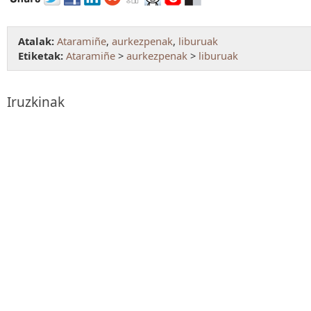
Atalak:
Ataramiñe
,
aurkezpenak
,
liburuak
Etiketak:
Ataramiñe
>
aurkezpenak
>
liburuak
Iruzkinak