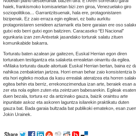
Nobelan plano desberdinak batzen dira: ETAren sorrerako garai
haiek, frankismoko komisarietan bizi zen giroa, Venezuelako giro
soziopolitikoa… Garrantzitsuenak, hala ere, protagonistaren
bizipenak. Ez zaio erraza egin egileari, ez baitu aurkitu
protagonistaren senideen aztarnarik eta bere garaian ere oso salak
gutxi edo berri gutxi egon baitziren. Caracaseko “El Nacional”
egunkaria izan zen Antxetak jasandako torturak salatu zituen
komunikabide bakarra.
Torturatu baten azalean jar gaitezen, Euskal Herrian egon diren
torturatuen testigantza eta salaketa errealetan oinarritu da egilea.
«Milaka torturatu daude aitortuak Euskal Herrian bertan, baina ez d
nahikoa zenbakietan jartzea. Horri eman behar zaio konsistentzia b
eta hori egiteko modua da kasu errealak ateratzea eta horren salak
egitea behin eta berriz, errekonozimendua izan arte, beraiek esan a
zer eta nola egiten zuten eta zeintzuen babesarekin. Egileak esaten
duen bezala, tortura ez da antzinako gauza, baizik oraintsu arte
inpunitate askoz eta askoren laguntza isilarekin praktikatu duten
gauza bat. Bada garaia bultzada bat publikoki emateko», esan zue
Jokin Urainek.