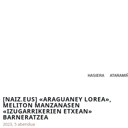
HASIERA
ATARAMI
[NAIZ.EUS] «ARAGUANEY LOREA»,
MELITON MANZANASEN
«IZUGARRIKERIEN ETXEAN»
BARNERATZEA
2023, 5 abendua