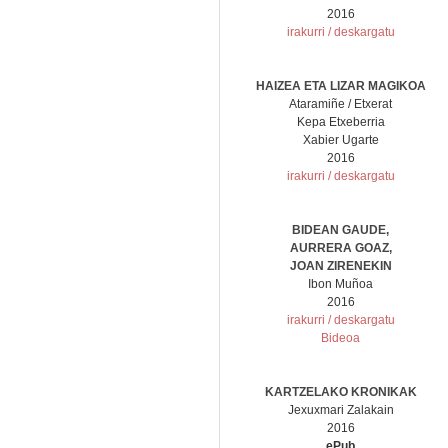
2016
irakurri / deskargatu
HAIZEA ETA LIZAR MAGIKOA
Ataramiñe / Etxerat
Kepa Etxeberria
Xabier Ugarte
2016
irakurri / deskargatu
BIDEAN GAUDE,
AURRERA GOAZ,
JOAN ZIRENEKIN
Ibon Muñoa
2016
irakurri / deskargatu
Bideoa
KARTZELAKO KRONIKAK
Jexuxmari Zalakain
2016
ePub