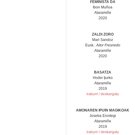
FEMINISTA DA
Ibon Muñoa
Ataramiñe
2020
ZALDI ZORO
Mari Sandoz
Eusk.:
Aitor Fresnedo
Ataramiñe
2020
BASATZA
Hodei Ijurko
Ataramiñe
2019
irakurri / deskargatu
AMONAREN IPUIN MAGIKOAK
Joseba Erostegi
Ataramiñe
2019
irakurri / deskargatu