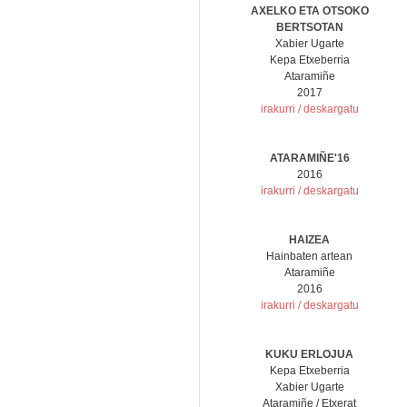
AXELKO ETA OTSOKO
BERTSOTAN
Xabier Ugarte
Kepa Etxeberria
Ataramiñe
2017
irakurri / deskargatu
ATARAMIÑE'16
2016
irakurri / deskargatu
HAIZEA
Hainbaten artean
Ataramiñe
2016
irakurri / deskargatu
KUKU ERLOJUA
Kepa Etxeberria
Xabier Ugarte
Ataramiñe / Etxerat