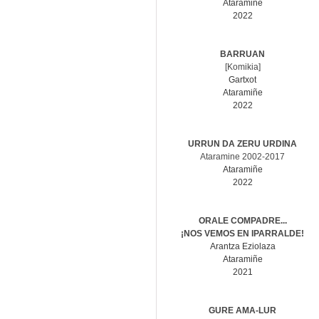
Ataramiñe
2022
BARRUAN
[Komikia]
Gartxot
Ataramiñe
2022
URRUN DA ZERU URDINA
Ataramine 2002-2017
Ataramiñe
2022
ORALE COMPADRE...
¡NOS VEMOS EN IPARRALDE!
Arantza Eziolaza
Ataramiñe
2021
GURE AMA-LUR