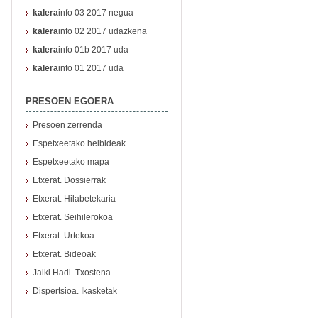
kalera
info 03 2017 negua
kalera
info 02 2017 udazkena
kalera
info 01b 2017 uda
kalera
info 01 2017 uda
PRESOEN EGOERA
Presoen zerrenda
Espetxeetako helbideak
Espetxeetako mapa
Etxerat. Dossierrak
Etxerat. Hilabetekaria
Etxerat. Seihilerokoa
Etxerat. Urtekoa
Etxerat. Bideoak
Jaiki Hadi. Txostena
Dispertsioa. Ikasketak