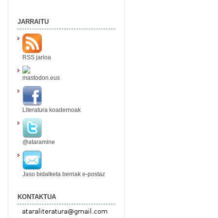
JARRAITU
RSS jarioa
mastodon.eus
Literatura koadernoak
@ataramine
Jaso bidalketa berriak e-postaz
KONTAKTUA