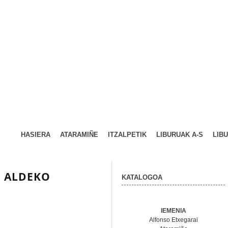
HASIERA
ATARAMIÑE
ITZALPETIK
LIBURUAK A-S
LIB
N ALDEKO
KATALOGOA
IEMENIA
Alfonso Etxegarai