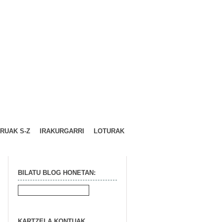
URUAK S-Z
IRAKURGARRI
LOTURAK
BILATU BLOG HONETAN:
KARTZELA KONTUAK