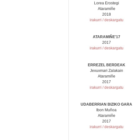
Lorea Erostegi
Ataramiñe
2018
irakurri / deskargatu
ATARAMIÑE'17
2017
irakurri / deskargatu
ERREZEL BERDEAK
Jexuxmari Zalakain
Ataramiñe
2017
irakurri / deskargatu
UDABERRIAN BIZIKO GARA
Ibon Muñoa
Ataramiñe
2017
irakurri / deskargatu