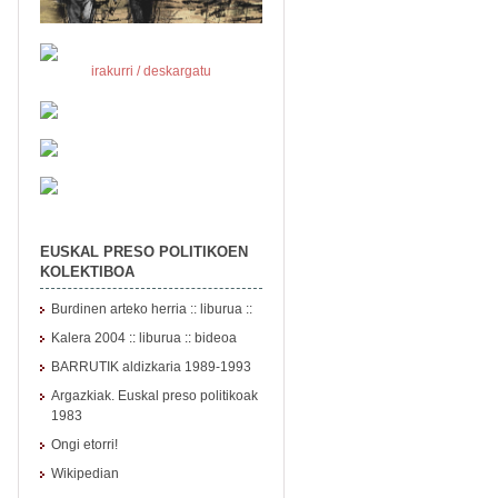
irakurri / deskargatu
EUSKAL PRESO POLITIKOEN
KOLEKTIBOA
Burdinen arteko herria :: liburua ::
Kalera 2004
::
liburua
::
bideoa
BARRUTIK aldizkaria 1989-1993
Argazkiak. Euskal preso politikoak
1983
Ongi etorri!
Wikipedian