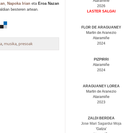
Ataramiñe
an
,
Napoka Irian
eta
Eroa Nazan
2026
ldian besteren artean.
LASTER SALGAI
FLOR DE ARAGUANEY
Martin de Aranezio
Ataramiñe
ra
,
musika
,
presoak
2024
PIZPIRRI
Ataramiñe
2024
ARAGUANEY LOREA
Martin de Aranezio
Ataramiñe
2023
ZALDI BERDEA
Jose Mari Sagardui Moja
'Gatza'