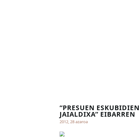
“PRESUEN ESKUBIDIE
JAIALDIXA” EIBARREN
2012, 28 azaroa