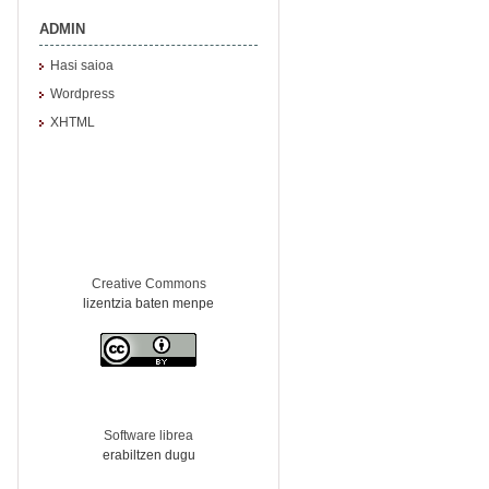
ADMIN
Hasi saioa
Wordpress
XHTML
Creative Commons
lizentzia baten menpe
Software librea
erabiltzen dugu