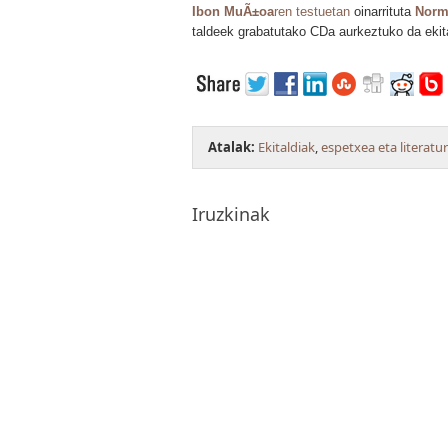
Ibon MuÃ±oa
ren testuetan
oinarrituta
Norm
taldeek grabatutako CDa aurkeztuko da ekita
Atalak:
Ekitaldiak
,
espetxea eta literatu
Iruzkinak