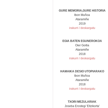
GURE MEMORIA,GURE HISTORIA
Ibon Muñoa
Ataramiñe
2019
irakurri / deskargatu
EGIA BATEN EGUNEROKOA
Oier Goitia
Ataramiñe
2018
irakurri / deskargatu
HAMAIKA DESIO UTOPIARAKO
Ibon Muñoa
Ataramiñe
2018
irakurri / deskargatu
TXORI MEZULARIAK
Joseba Erostegi 'Eltzikorta'