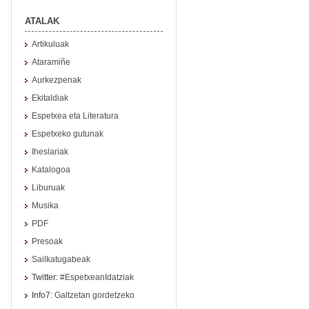
ATALAK
Artikuluak
Ataramiñe
Aurkezpenak
Ekitaldiak
Espetxea eta Literatura
Espetxeko gutunak
Iheslariak
Katalogoa
Liburuak
Musika
PDF
Presoak
Sailkatugabeak
Twitter:
#EspetxeanIdatziak
Info7:
Galtzetan gordetzeko