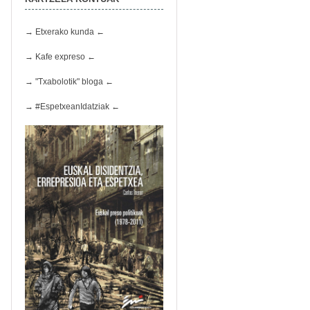
→ Etxerako kunda ←
→ Kafe expreso ←
→ "Txabolotik" bloga ←
→ #EspetxeanIdatziak ←