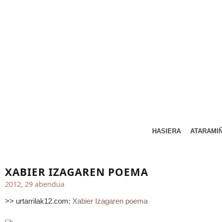
HASIERA
ATARAMI
XABIER IZAGAREN POEMA
2012, 29 abendua
>> urtarrilak12.com:
Xabier Izagaren poema