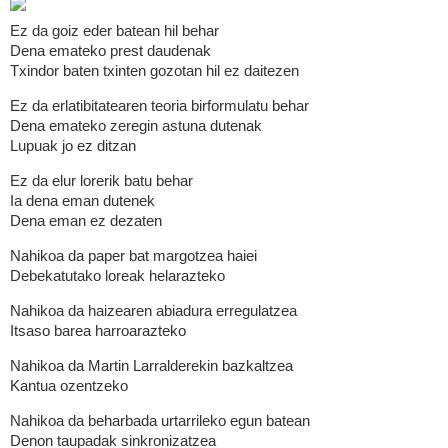
Ez da goiz eder batean hil behar
Dena emateko prest daudenak
Txindor baten txinten gozotan hil ez daitezen
Ez da erlatibitatearen teoria birformulatu behar
Dena emateko zeregin astuna dutenak
Lupuak jo ez ditzan
Ez da elur lorerik batu behar
Ia dena eman dutenek
Dena eman ez dezaten
Nahikoa da paper bat margotzea haiei
Debekatutako loreak helarazteko
Nahikoa da haizearen abiadura erregulatzea
Itsaso barea harroarazteko
Nahikoa da Martin Larralderekin bazkaltzea
Kantua ozentzeko
Nahikoa da beharbada urtarrileko egun batean
Denon taupadak sinkronizatzea