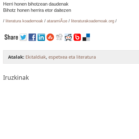
Herri honen bihotzean daudenak
Bihotz honen herrira etor daitezen
/
literatura koadernoak
/
ataramiÃ±e
/
literaturakoadernoak.org
/
Atalak:
Ekitaldiak
,
espetxea eta literatura
Iruzkinak