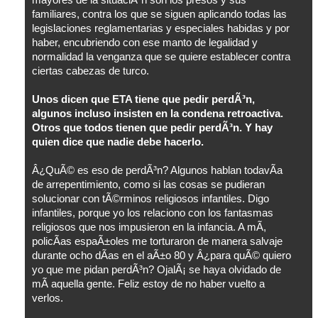
mayores de la situaciÃ³n son los presos y sus
familiares, contra los que se siguen aplicando todas las
legislaciones reglamentarias y especiales habidas y por
haber, encubriendo con ese manto de legalidad y
normalidad la venganza que se quiere establecer contra
ciertas cabezas de turco.
Unos dicen que ETA tiene que pedir perdÃ³n,
algunos incluso insisten en la condena retroactiva.
Otros que todos tienen que pedir perdÃ³n. Y hay
quien dice que nadie debe hacerlo.
Â¿QuÃ© es eso de perdÃ³n? Algunos hablan todavÃ­a
de arrepentimiento, como si las cosas se pudieran
solucionar con tÃ©rminos religiosos infantiles. Digo
infantiles, porque yo los relaciono con los fantasmas
religiosos que nos impusieron en la infancia. A mÃ­,
policÃ­as espaÃ±oles me torturaron de manera salvaje
durante ocho dÃ­as en el aÃ±o 80 y Â¿para quÃ© quiero
yo que me pidan perdÃ³n? OjalÃ¡ se haya olvidado de
mÃ­ aquella gente. Feliz estoy de no haber vuelto a
verlos.