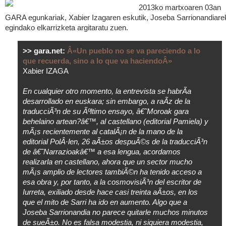
2013ko martxoaren 03an
GARA egunkariak, Xabier Izagaren eskutik, Joseba Sarrionandiare
egindako elkarrizketa argitaratu zuen.
>> gara.net:
Â«Un pueblo no se va pareciendo a lo
que recuerda, sino a lo que va haciendoÂ»
Xabier IZAGA
En cualquier otro momento, la entrevista se habrÃ­a
desarrollado en euskara; sin embargo, a raÃ­z de la
traducciÃ³n de su Ãºltimo ensayo, â€˜Moroak gara
behelaino artean?â€™, al castellano (editorial Pamiela) y
mÃ¡s recientemente al catalÃ¡n de la mano de la
editorial PolÂ·len, 26 aÃ±os despuÃ©s de la traducciÃ³n
de â€˜Narrazioakâ€™ a esa lengua, acordamos
realizarla en castellano, ahora que un sector mucho
mÃ¡s amplio de lectores tambiÃ©n ha tenido acceso a
esa obra y, por tanto, a la cosmovisiÃ³n del escritor de
Iurreta, exiliado desde hace casi treinta aÃ±os, en los
que el mito de Sarri ha ido en aumento. Algo que a
Joseba Sarrionandia no parece quitarle muchos minutos
de sueÃ±o. No es falsa modestia, ni siquiera modestia,