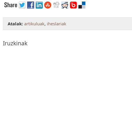
Atalak:
artikuluak
,
iheslariak
Iruzkinak