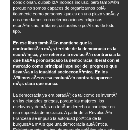
condicionan, culpabilizÃ¡ndonos incluso, pero tambiÃ©n
porque no somos capaces de organizarnos polÃ­
ticamente como personas iguales en una plaza vacÃ­a y
nos enredamos con determinaciones religiosas,
econÃ³micas, militares, culturales o polÃ­ticas de todo
tipo.
En ese libro tambiÃ©n mantiene que la
contradicciÃ³n mÃ¡s terrible de la democracia es la
econÃ³mica, y se refiere a la evoluciÃ³n contraria a la
que habÃ­a pronosticado la democracia liberal con el
mercado como principal impulsor del progreso que
llevarÃ­a a la igualdad socioeconÃ³mica. En los
Ãºltimos aÃ±os esa evoluciÃ³n contraria aparece
mÃ¡s clara que nunca.
La democracia ya era paradÃ³jica tal como se inventÃ³
en las ciudades griegas, porque las mujeres, los
esclavos y demÃ¡s no tenÃ­an derecho a participar en
esa supuesta democracia. A partir de la RevoluciÃ³n
Francesa se impuso la autoridad polÃ­tica de la
burguesÃ­a mÃ¡s que una democracia autÃ©ntica.