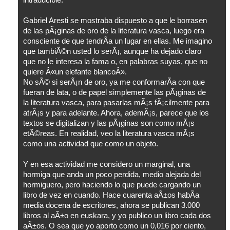
intraducible.
Gabriel Aresti se mostraba dispuesto a que le borrasen
de las pÃ¡ginas de oro de la literatura vasca, luego era
consciente de que tendrÃ­a un lugar en ellas. Me imagino
que tambiÃ©n usted lo serÃ¡, aunque ha dejado claro
que no le interesa la fama o, en palabras suyas, que no
quiere Â«un elefante blancoÂ».
No sÃ© si serÃ¡n de oro, ya me conformarÃ­a con que
fueran de lata, o de papel simplemente las pÃ¡ginas de
la literatura vasca, para pasarlas mÃ¡s fÃ¡cilmente para
atrÃ¡s y para adelante. Ahora, ademÃ¡s, parece que los
textos se digitalizan y las pÃ¡ginas son como mÃ¡s
etÃ©reas. En realidad, veo la literatura vasca mÃ¡s
como una actividad que como un objeto.
Y en esa actividad me considero un marginal, una
hormiga que anda un poco perdida, medio alejada del
hormiguero, pero haciendo lo que puede cargando un
libro de vez en cuando. Hace cuarenta aÃ±os habÃ­a
media docena de escritores, ahora se publican 3.000
libros al aÃ±o en euskara, y yo publico un libro cada dos
aÃ±os. O sea que yo aporto como un 0,016 por ciento,