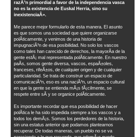
razÃ³n primordial a favor de la independencia vasca
no es la existencia de Euskal Herria, sino su
inexistenciaÂ».
Me parece mejor formularlo de esta manera. El asunto
es que somos una sociedad que quiere organizarse
polÃ­ticamente, y venimos de una historia de
impugnaciÃ³n de esa posibilidad. No solo los vascos
como tales han carecido de derechos, la mayorÃ­a de la
gente estÃ¡ mal representada polÃ­ticamente. En nuestro
paÃ­s, somos gente diversa, vascos, espaÃ±oles,
franceses, rifeÃ±os, de cualquier origen y de cualquier
particularidad. Se trata de construir un espacio de
comunicaciÃ³n, eso es una naciÃ³n, un espacio cultural
en que la gente se entienda mÃ¡s fÃ¡cilmente, se
respete entre sÃ­ y se organice polÃ­ticamente.
Es importante recordar que esa posibilidad de hacer
polÃ­tica le ha sido impedida siempre a los vascos y a
todos los demÃ¡s. Somos los perdedores de la historia,
sin una estatus anterior que podamos plantearnos
recuperar. De todas maneras, un pueblo no se va