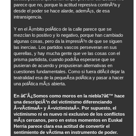
parece que no, porque la actitud represiva continÃºa y
desde el poder se hace alarde, ademÃ¡s, de esa
intransigencia.
Y en el Ã¡mbito polÃ­tico de la calle parece que se
mezclan lo positivo y lo negativo, porque han cambiado
algunas cosas, pero da la impresiÃ³n de que se siguen
las inercias. Los partidos vascos perseveran en sus
querellas, y hay mucha gente que ve las cosas con el
prisma partidista, cuando podrÃ­a esperarse que se
pusieran de acuerdo y propusieran alternativas en
cuestiones fundamentales. Como si fuera difÃ­cil dejar la
teatralidad esa de la pequeÃ±a polÃ­tica y pasar a hacer
una polÃ­tica mÃ¡s abierta.
En â€˜Â¿Somos como moros en la niebla?â€™ hace
una descripciÃ³n del victimismo diferenciando
Â«vÃ­ctimaÂ» y Â«victimistaÂ». Por supuesto, el
victimismo ni es nuevo ni exclusivo de los conflictos
mÃ¡s cercanos, pero en estos momentos en Euskal
Herria parece clara esa actitud de convertir el
sentimiento de vÃ­ctima en instrumento de poder.