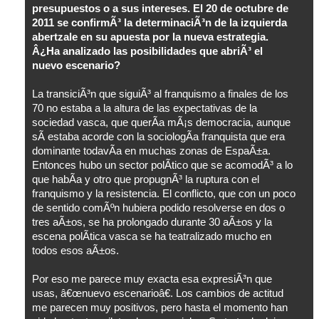
presupuestos o a sus intereses. El 20 de octubre de
2011 se confirmÃ³ la determinaciÃ³n de la izquierda
abertzale en su apuesta por la nueva estrategia.
Â¿Ha analizado las posibilidades que abriÃ³ el
nuevo escenario?
La transiciÃ³n que siguiÃ³ al franquismo a finales de los
70 no estaba a la altura de las expectativas de la
sociedad vasca, que querÃ­a mÃ¡s democracia, aunque
sÃ­ estaba acorde con la sociologÃ­a franquista que era
dominante todavÃ­a en muchas zonas de EspaÃ±a.
Entonces hubo un sector polÃ­tico que se acomodÃ³ a lo
que habÃ­a y otro que propugnÃ³ la ruptura con el
franquismo y la resistencia. El conflicto, que con un poco
de sentido comÃºn hubiera podido resolverse en dos o
tres aÃ±os, se ha prolongado durante 30 aÃ±os y la
escena polÃ­tica vasca se ha teatralizado mucho en
todos esos aÃ±os.
Por eso me parece muy exacta esa expresiÃ³n que
usas, â€œnuevo escenarioâ€. Los cambios de actitud
me parecen muy positivos, pero hasta el momento han