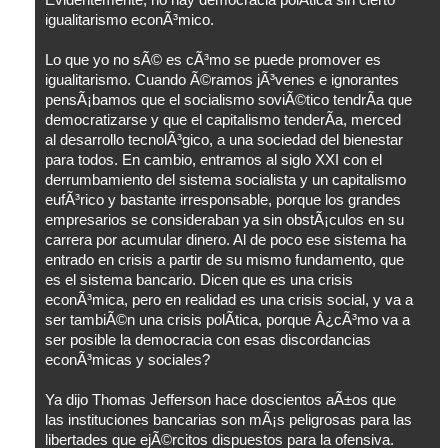
Evidentemente, no hay democracia polÃ­tica sin cierto
igualitarismo econÃ³mico.
Lo que yo no sÃ© es cÃ³mo se puede promover es
igualitarismo. Cuando Ã©ramos jÃ³venes e ignorantes
pensÃ¡bamos que el socialismo soviÃ©tico tendrÃ­a que
democratizarse y que el capitalismo tenderÃ­a, merced
al desarrollo tecnolÃ³gico, a una sociedad del bienestar
para todos. En cambio, entramos al siglo XXI con el
derrumbamiento del sistema socialista y un capitalismo
eufÃ³rico y bastante irresponsable, porque los grandes
empresarios se consideraban ya sin obstÃ¡culos en su
carrera por acumular dinero. Al de poco ese sistema ha
entrado en crisis a partir de su mismo fundamento, que
es el sistema bancario. Dicen que es una crisis
econÃ³mica, pero en realidad es una crisis social, y va a
ser tambiÃ©n una crisis polÃ­tica, porque Â¿cÃ³mo va a
ser posible la democracia con esas discordancias
econÃ³micas y sociales?
Ya dijo Thomas Jefferson hace doscientos aÃ±os que
las instituciones bancarias son mÃ¡s peligrosas para las
libertades que ejÃ©rcitos dispuestos para la ofensiva.