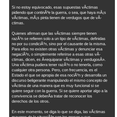
Si no estoy equivocado, esas supuestas vÃ­ctimas
pidiendo que continÃºe la guerra, o sea, que haya mÃ¡s
vÃ­ctimas, mÃ¡s pinta tienen de verdugos que de vÃ­
ctimas.
Quienes afirman que las vÃ­ctimas siempre tienen
razÃ³n se refieren solo a un tipo de vÃ­ctimas, definidas
no por su condiciÃ³n, sino por el causante de la misma.
Para ellos no existen otras vÃ­ctimas y denunciar esa
negaciÃ³n, o simplemente referirse a esas otras vÃ­
ctimas, dicen, es Â«equiparar vÃ­ctimas y verdugosÂ».
Una vÃ­ctima pudiera tener razÃ³n o no tenerla, como
cualquier otra persona. Pero, con frecuencia, es el
Estado el que se apropia de esa nociÃ³n y desarrolla un
discurso beligerante manipulando el mismo concepto de
vÃ­ctima de una manera que es muy funcional si se
quiere seguir con la guerra. Si se quiere aportar algo a la
convivencia se deberÃ­a tratar de reconocer los
derechos de los otros.
En este momento, se diga lo que se diga, las vÃ­ctimas