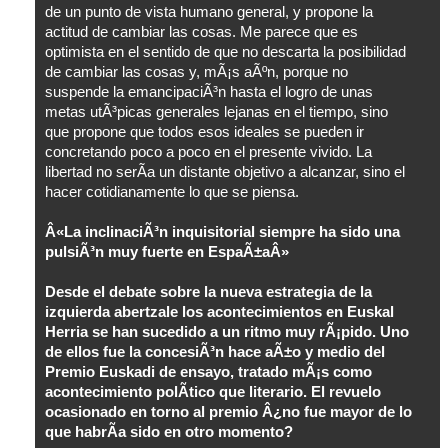
de un punto de vista humano general, y propone la
actitud de cambiar las cosas. Me parece que es
optimista en el sentido de que no descarta la posibilidad
de cambiar las cosas y, mÃ¡s aÃºn, porque no
suspende la emancipaciÃ³n hasta el logro de unas
metas utÃ³picas generales lejanas en el tiempo, sino
que propone que todos esos ideales se pueden ir
concretando poco a poco en el presente vivido. La
libertad no serÃ­a un distante objetivo a alcanzar, sino el
hacer cotidianamente lo que se piensa.
Â«La inclinaciÃ³n inquisitorial siempre ha sido una
pulsiÃ³n muy fuerte en EspaÃ±aÂ»
Desde el debate sobre la nueva estrategia de la
izquierda abertzale los acontecimientos en Euskal
Herria se han sucedido a un ritmo muy rÃ¡pido. Uno
de ellos fue la concesiÃ³n hace aÃ±o y medio del
Premio Euskadi de ensayo, tratado mÃ¡s como
acontecimiento polÃ­tico que literario. El revuelo
ocasionado en torno al premio Â¿no fue mayor de lo
que habrÃ­a sido en otro momento?