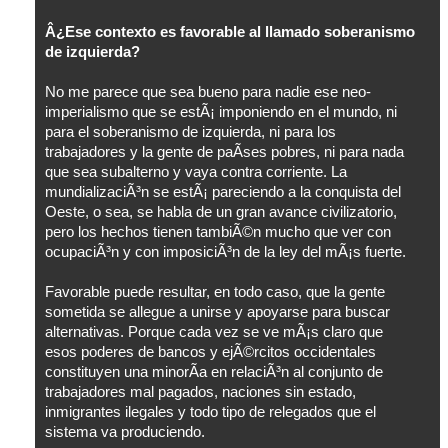
Â¿Ese contexto es favorable al llamado soberanismo
de izquierda?
No me parece que sea bueno para nadie ese neo-
imperialismo que se estÃ¡ imponiendo en el mundo, ni
para el soberanismo de izquierda, ni para los
trabajadores y la gente de paÃ­ses pobres, ni para nada
que sea subalterno y vaya contra corriente. La
mundializaciÃ³n se estÃ¡ pareciendo a la conquista del
Oeste, o sea, se habla de un gran avance civilizatorio,
pero los hechos tienen tambiÃ©n mucho que ver con
ocupaciÃ³n y con imposiciÃ³n de la ley del mÃ¡s fuerte.
Favorable puede resultar, en todo caso, que la gente
sometida se allegue a unirse y apoyarse para buscar
alternativas. Porque cada vez se ve mÃ¡s claro que
esos poderes de bancos y ejÃ©rcitos occidentales
constituyen una minorÃ­a en relaciÃ³n al conjunto de
trabajadores mal pagados, naciones sin estado,
inmigrantes ilegales y todo tipo de relegados que el
sistema va produciendo.