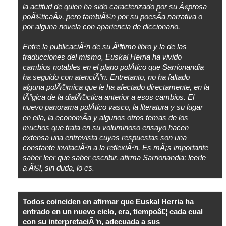
la actitud de quien ha sido caracterizado por su Â«prosa
poÃ©ticaÂ», pero tambiÃ©n por su poesÃ­a narrativa o
por alguna novela con apariencia de diccionario.
Entre la publicaciÃ³n de su Ãºltimo libro y la de las
traducciones del mismo, Euskal Herria ha vivido
cambios notables en el plano polÃ­tico que Sarrionandia
ha seguido con atenciÃ³n. Entretanto, no ha faltado
alguna polÃ©mica que le ha afectado directamente, en la
lÃ³gica de la dialÃ©ctica anterior a esos cambios. El
nuevo panorama polÃ­tico vasco, la literatura y su lugar
en ella, la economÃ­a y algunos otros temas de los
muchos que trata en su voluminoso ensayo hacen
extensa una entrevista cuyas respuestas son una
constante invitaciÃ³n a la reflexiÃ³n. Es mÃ¡s importante
saber leer que saber escribir, afirma Sarrionandia; leerle
a Ã©l, sin duda, lo es.
Todos coinciden en afirmar que Euskal Herria ha
entrado en un nuevo ciclo, era, tiempoâ€¦ cada cual
con su interpretaciÃ³n, adecuada a sus