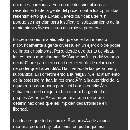
nociones parecidas. Son conceptos vinculados al
resentimiento de la gente del poder contra los oprimidos,
resentimiento que ElÃ­as Canetti calificaba de ruin,
porque se manejan para justificar el sojuzgamiento de la
gente atribuyÃ©ndole una naturaleza perversa.
Lo de moro es una etiqueta que se le ha impuesto
histÃ³ricamente a gente diversa, en un ejercicio de poder
de imponer palabras. Pero, desde otro punto de vista,
los estados musulmanes â€“Â«morosÂ», pudiÃ©ramos
decirâ€“ me parecieron un buen ejemplo de relaciones
de poder que hacen difÃ­cil la libertad de las personas y
la polÃ­tica. El sometimiento a la religiÃ³n, el acatamiento
de la potestad militar, la resignaciÃ³n a la autoridad de la
riqueza, las coartadas para justificar la condiciÃ³n
subalterna de la mujer o de otra mucha gente. Los
propios Â«morosÂ» asumen una serie de sobre-
determinaciones que les impiden desarrollarse en
libertad.
La idea es que todos somos Â«morosÂ» de alguna
manera, porque hay relaciones de poder que nos