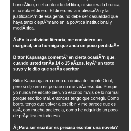
honorÃ­fico, ni el contenido del libro, ni siquiera la bronca,
sino solo el dinero. El dinero es la motivaciÃ³n y la
justificaciÃ³n de esa gente, no debe ser casualidad que
haya tanto cleptÃ³mano en la polÃ­tica institucional y
mediÃ¡tica.
Â«En la actividad literaria, me considero un
marginal, una hormiga que anda un poco perdidaÂ»
Bittor Kapanaga comentÃ³ en cierta ocasiÃ³n que,
cuando usted tenÃ­a 14 o 15 aÃ±os, leyÃ³ un texto
suyo y le dijo que serÃ­a escritor
Bittor Kapanaga era como un druida del monte Oriol,
pero si dijo eso es porque no me veÃ­a escribir. Porque
yo nunca he escrito bien. Yo escribo mÃ¡s de lo normal
porque escribo mal, entonces tengo que corregir. Como
borro, tengo que volver a escribir, y me parece que es
asÃ­, con mucha paciencia, como he adquirido un poco
de prÃ¡ctica en todo eso.
Â¿Para ser escritor es preciso escribir una novela?