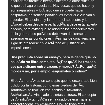
analizar realmente lo hecho e integrar la autocrÃ­tica en
lo que se haga en adelante. Hay cosas que se hacen y
son irreparables y lo Ãºnico que se puede hacer
despuÃ©s, en sentido polÃ­tico, es evitar que vuelvan a
suceder. El asesinato y la tortura, el secuestro y la
cÃ¡rcel deben descartarse, la polÃ­tica debe estar abierta
a todos, para evitar que se adopten los procedimientos
de la guerra. Los polÃ­ticos deberÃ­an dedicarse a
asegurar esas condiciones mÃ­nimas de convivencia en
lugar de atascarse en la retÃ³rica de justificar las
imposiciones.
Una pregunta sobre su ensayo, para la gente que no
ha leÃ­do su libro completo. Â¿Por quÃ© ha trazado
ese paralelismo entre vascos y moros? Â¿Por quÃ©
moros y no, por ejemplo, esquimales o indios?
El de Â«moroÂ» es un concepto que he encontrado bien
pulido por la historia, como esas piedras de rÃ­o.
TambiÃ©n se usÃ³ en ese sentido el tÃ©rmino
Â«bÃ¡rbaroÂ», vinculado a ciertas culturas. El concepto
de Â«indioÂ» tambiÃ©n se ha usado de esa manera
generalizadora, en AmÃ©rica. Hoy se usan otras