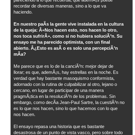
pareciendo a lo que recuerda, que ademÃ¡s puede
recordar de diversas maneras, sino a lo que va
haciendo.
En nuestro paÃ­s la gente vive instalada en la cultura
de la queja: Â«Nos hacen esto, nos hacen lo otro,
nos toca sufrirÂ», como si no hubiera soluciÃ³n. Su
ensayo me ha parecido optimista, con un final
abierto. Â¿Esto es asÃ­ o es solo una percepciÃ³n
mÃ­a?
Me parece que es lo de la canciÃ³n: mejor dejar de
llorar; es que, ademÃ¡s, hay estrellas en la noche. Es
verdad que hay bastante masoquismo conformista,
adornado con la rutina de culpabilizar al otro, lejano o
cercano, en lugar de participar de una manera
pragmÃ¡tica en la resoluciÃ³n de los problemas. Sin
embargo, como decÃ­a Jean-Paul Sartre, la cuestiÃ³n no
es lo que nos hacen, sino lo que hacemos con lo que
nos hacen.
El ensayo repasa una historia que es bastante
desastrosa de un punto de vista vasco, pero sobre todo