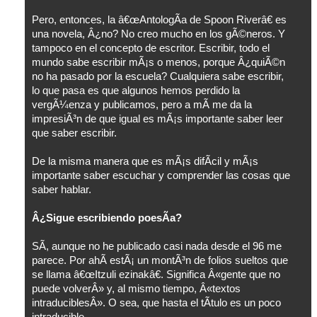
Pero, entonces, la â€œAntologÃ­a de Spoon Riverâ€ es
una novela, Â¿no? No creo mucho en los gÃ©neros. Y
tampoco en el concepto de escritor. Escribir, todo el
mundo sabe escribir mÃ¡s o menos, porque Â¿quiÃ©n
no ha pasado por la escuela? Cualquiera sabe escribir,
lo que pasa es que algunos hemos perdido la
vergÃ¼enza y publicamos, pero a mÃ­ me da la
impresiÃ³n de que igual es mÃ¡s importante saber leer
que saber escribir.
De la misma manera que es mÃ¡s difÃ­cil y mÃ¡s
importante saber escuchar y comprender las cosas que
saber hablar.
Â¿Sigue escribiendo poesÃ­a?
SÃ­, aunque no he publicado casi nada desde el 96 me
parece. Por ahÃ­ estÃ¡ un montÃ³n de folios sueltos que
se llama â€œItzuli ezinakâ€. Significa Â«gente que no
puede volverÂ» y, al mismo tiempo, Â«textos
intraduciblesÂ». O sea, que hasta el tÃ­tulo es un poco