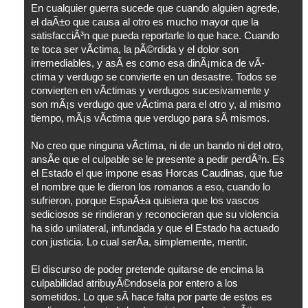
En cualquier guerra sucede que cuando alguien agrede,
el daÃ±o que causa al otro es mucho mayor que la
satisfacciÃ³n que pueda reportarle lo que hace. Cuando
te toca ser vÃ­ctima, la pÃ©rdida y el dolor son
irremediables, y asÃ­ es como esa dinÃ¡mica de vÃ­
ctima y verdugo se convierte en un desastre. Todos se
convierten en vÃ­ctimas y verdugos sucesivamente y
son mÃ¡s verdugo que vÃ­ctima para el otro y, al mismo
tiempo, mÃ¡s vÃ­ctima que verdugo para sÃ­ mismos.
No creo que ninguna vÃ­ctima, ni de un bando ni del otro,
ansÃ­e que el culpable se le presente a pedir perdÃ³n. Es
el Estado el que impone esas Horcas Caudinas, que fue
el nombre que le dieron los romanos a eso, cuando lo
sufrieron, porque EspaÃ±a quisiera que los vascos
sediciosos se rindieran y reconocieran que su violencia
ha sido unilateral, infundada y que el Estado ha actuado
con justicia. Lo cual serÃ­a, simplemente, mentir.
El discurso de poder pretende quitarse de encima la
culpabilidad atribuyÃ©ndosela por entero a los
sometidos. Lo que sÃ­ hace falta por parte de estos es