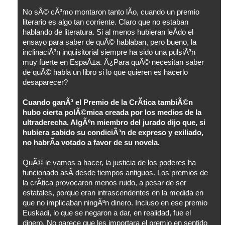
No sÃ© cÃ³mo montaron tanto lÃ­o, cuando un premio
literario es algo tan corriente. Claro que no estaban
hablando de literatura. Si al menos hubieran leÃ­do el
ensayo para saber de quÃ© hablaban, pero bueno, la
inclinaciÃ³n inquisitorial siempre ha sido una pulsiÃ³n
muy fuerte en EspaÃ±a. Â¿Para quÃ© necesitan saber
de quÃ© habla un libro si lo que quieren es hacerlo
desaparecer?
Cuando ganÃ³ el Premio de la CrÃ­tica tambiÃ©n
hubo cierta polÃ©mica creada por los medios de la
ultraderecha. AlgÃºn miembro del jurado dijo que, si
hubiera sabido su condiciÃ³n de expreso y exiliado,
no habrÃ­a votado a favor de su novela.
QuÃ© le vamos a hacer, la justicia de los poderes ha
funcionado asÃ­ desde tiempos antiguos. Los premios de
la crÃ­tica provocaron menos ruido, a pesar de ser
estatales, porque eran intrascendentes en la medida en
que no implicaban ningÃºn dinero. Incluso en ese premio
Euskadi, lo que se negaron a dar, en realidad, fue el
dinero. No parece que les importara el premio en sentido