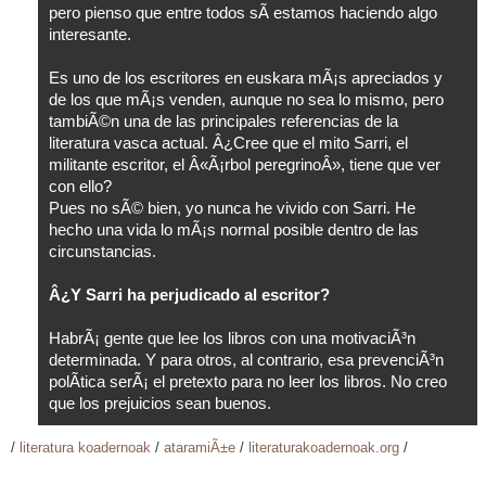
pero pienso que entre todos sÃ­ estamos haciendo algo
interesante.
Es uno de los escritores en euskara mÃ¡s apreciados y
de los que mÃ¡s venden, aunque no sea lo mismo, pero
tambiÃ©n una de las principales referencias de la
literatura vasca actual. Â¿Cree que el mito Sarri, el
militante escritor, el Â«Ã¡rbol peregrinoÂ», tiene que ver
con ello?
Pues no sÃ© bien, yo nunca he vivido con Sarri. He
hecho una vida lo mÃ¡s normal posible dentro de las
circunstancias.
Â¿Y Sarri ha perjudicado al escritor?
HabrÃ¡ gente que lee los libros con una motivaciÃ³n
determinada. Y para otros, al contrario, esa prevenciÃ³n
polÃ­tica serÃ¡ el pretexto para no leer los libros. No creo
que los prejuicios sean buenos.
/
literatura koadernoak
/
ataramiÃ±e
/
literaturakoadernoak.org
/