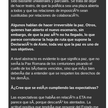
sido bastante unilaterales y parciales. Se trata de dejar
de hacer teatro, de que la polÃ­tica sea una plaza abierta
a todos y que las relaciones de imposiciÃ³n sean
sustituidas por relaciones de colaboraciÃ³n.
Algunos hablan de hacer irreversible la paz. Otros,
quienes han abierto el nuevo escenario, sin
embargo, de que la paz aÃºn no ha llegado, lo que
parece corroborar la hoja de ruta que supone la
DeclaraciÃ³n de Aiete, toda vez que la paz es uno de
sus objetivos.
A nivel abstracto es evidente lo que significa paz, que no
serÃ­a la Pax Romana de los centuriones pisando el
cuello de los bÃ¡rbaros vencidos, sino que mÃ¡s bien
deberÃ­a dar a entender que se respeten los derechos de
los demÃ¡s.
Â¿Cree que se estÃ¡n cumpliendo las expectativas?
Las expectativas que habÃ­a en relaciÃ³n a ETA me
parece que sÃ­, porque descartÃ³ los atentados. La
actitud positiva que tendrÃ­a que provenir del Estado me