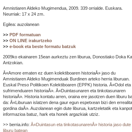
Amnistiaren Aldeko Mugimendua, 2009. 339 orrialde. Euskara.
Neurriak: 17 x 24 zm.
Egilea: auzolanean
>>
PDF formatuan
>>
ON LINE irakurtzeko
>>
e-book eta beste formatu batzuk
2009ko ekainaren 15ean aurkeztu zen liburua, Donostiako Doka Ka
Antzokian.
Â«Amore ematen ez duen kolektiboaren historiaÂ» jaso du
Amnistiaren Aldeko Mugimenduak Burdinen arteko herria liburuan.
Euskal Preso Politikoen Kolektiboaren (EPPK) historia. Â«Odol eta
sufrimenduaren historiaÂ». Â«Duintasunaren eta tinkotasunaren
historiaÂ». Historia kontatu arren, oraina ere jasotzen duen liburu ba
da: Â«Liburuan islatzen dena gaur egun espetxean bizi den errealita
gordina daÂ». Auzolanean egin dute liburua, kartzeletatik eta kanpot
informazioa batuz, hark eta honek argazkiak utziz.
>> berria.info:
Â«Duintasun eta tinkotasunarenÂ» historia jaso dute
liburu batean