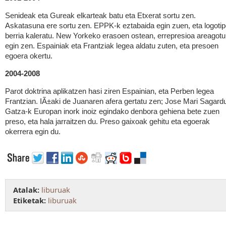
Senideak eta Gureak elkarteak batu eta Etxerat sortu zen.
Askatasuna ere sortu zen. EPPK-k eztabaida egin zuen, eta logoti
berria kaleratu. New Yorkeko erasoen ostean, errepresioa areagotu
egin zen. Espainiak eta Frantziak legea aldatu zuten, eta presoen
egoera okertu.
2004-2008
Parot doktrina aplikatzen hasi ziren Espainian, eta Perben legea
Frantzian. IÃ±aki de Juanaren afera gertatu zen; Jose Mari Sagardu
Gatza-k Europan inork inoiz egindako denbora gehiena bete zuen
preso, eta hala jarraitzen du. Preso gaixoak gehitu eta egoerak
okerrera egin du.
Atalak:
liburuak
Etiketak:
liburuak