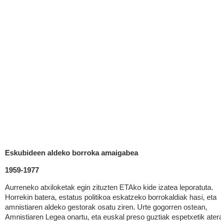
Eskubideen aldeko borroka amaigabea
1959-1977
Aurreneko atxiloketak egin zituzten ETAko kide izatea leporatuta.
Horrekin batera, estatus politikoa eskatzeko borrokaldiak hasi, eta
amnistiaren aldeko gestorak osatu ziren. Urte gogorren ostean,
Amnistiaren Legea onartu, eta euskal preso guztiak espetxetik ater