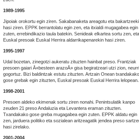
1989-1995
Jipoiak orokortu egin ziren. Sakabanaketa areagotu eta bakartzeek
hasi ziren. EPPK berrantolatu egin zen, eta itxialdi mugagabea egin
zuten, errebindikazio taula batekin. Senideak elkartea sortu zen, et
Euskal presoak Euskal Herrira aldarrikapenarekin hasi ziren.
1995-1997
Udal bozetan, zinegotzi aukeratu zituzten hainbat preso. Frantziak
presoen gaiari Â«besteen arazoÂ» gisa begiratzeari utzi zion, neurr
gogortuz. Bizi baldintzak estutu zituzten. Artzain Onean txandakak
gose grebak egin zituzten, Euskal presoak Euskal Herrira lelopean.
1998-2001
Presoen aldeko ekimenak sortu ziren nonahi. Penintsulatik kanpo
zeuden 21 preso Andaluzia eta Levantera eraman zituzten.
Txandakako gose greba mugagabea egin zuten. EPPK aldatu egin
zen, jarduera politiko eta sozialean aritzeagatik jendea preso sartze
hasi zirelako.
2001-2004