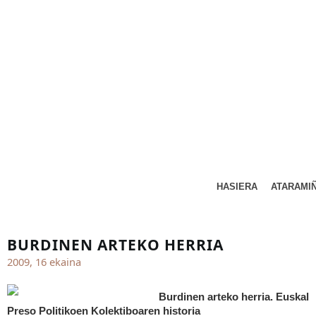
HASIERA
ATARAMI
BURDINEN ARTEKO HERRIA
2009, 16 ekaina
Burdinen arteko herria. Euskal
Preso Politikoen Kolektiboaren historia