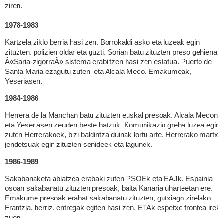
ziren.
1978-1983
Kartzela ziklo berria hasi zen. Borrokaldi asko eta luzeak egin
zituzten, polizien oldar eta guzti. Sorian batu zituzten preso gehiena
Â«Saria-zigorraÂ» sistema erabiltzen hasi zen estatua. Puerto de
Santa Maria ezagutu zuten, eta Alcala Meco. Emakumeak,
Yeseriasen.
1984-1986
Herrera de la Manchan batu zituzten euskal presoak. Alcala Mecon
eta Yeseriasen zeuden beste batzuk. Komunikazio greba luzea egi
zuten Herrerakoek, bizi baldintza duinak lortu arte. Herrerako mart
jendetsuak egin zituzten senideek eta lagunek.
1986-1989
Sakabanaketa abiatzea erabaki zuten PSOEk eta EAJk. Espainia
osoan sakabanatu zituzten presoak, baita Kanaria uharteetan ere.
Emakume presoak erabat sakabanatu zituzten, gutxiago zirelako.
Frantzia, berriz, entregak egiten hasi zen. ETAk espetxe frontea ire
zuen.