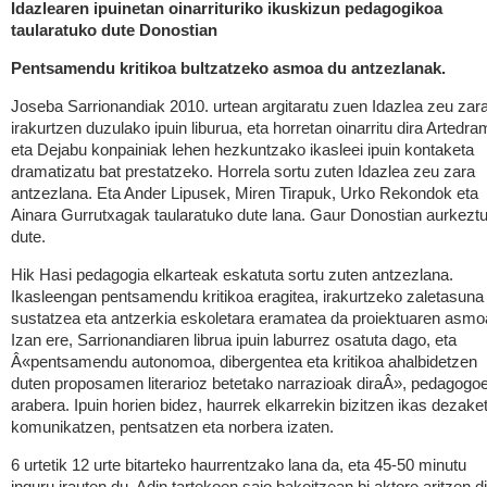
Idazlearen ipuinetan oinarrituriko ikuskizun pedagogikoa
taularatuko dute Donostian
Pentsamendu kritikoa bultzatzeko asmoa du antzezlanak.
Joseba Sarrionandiak 2010. urtean argitaratu zuen Idazlea zeu zara
irakurtzen duzulako ipuin liburua, eta horretan oinarritu dira Artedr
eta Dejabu konpainiak lehen hezkuntzako ikasleei ipuin kontaketa
dramatizatu bat prestatzeko. Horrela sortu zuten Idazlea zeu zara
antzezlana. Eta Ander Lipusek, Miren Tirapuk, Urko Rekondok eta
Ainara Gurrutxagak taularatuko dute lana. Gaur Donostian aurkezt
dute.
Hik Hasi pedagogia elkarteak eskatuta sortu zuten antzezlana.
Ikasleengan pentsamendu kritikoa eragitea, irakurtzeko zaletasuna
sustatzea eta antzerkia eskoletara eramatea da proiektuaren asmo
Izan ere, Sarrionandiaren librua ipuin laburrez osatuta dago, eta
Â«pentsamendu autonomoa, dibergentea eta kritikoa ahalbidetzen
duten proposamen literarioz betetako narrazioak diraÂ», pedagogo
arabera. Ipuin horien bidez, haurrek elkarrekin bizitzen ikas dezake
komunikatzen, pentsatzen eta norbera izaten.
6 urtetik 12 urte bitarteko haurrentzako lana da, eta 45-50 minutu