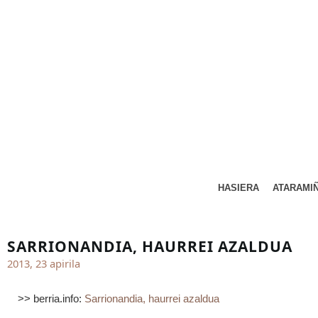
HASIERA
ATARAMI
SARRIONANDIA, HAURREI AZALDUA
2013, 23 apirila
>> berria.info:
Sarrionandia, haurrei azaldua