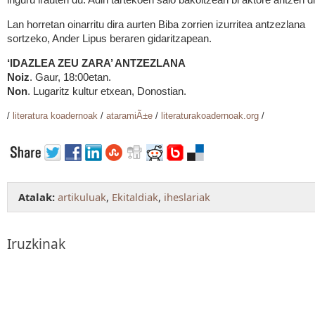
inguru irauten du. Adin tartekoen saio bakoitzean bi aktore aritzen di
Lan horretan oinarritu dira aurten Biba zorrien izurritea antzezlana
sortzeko, Ander Lipus beraren gidaritzapean.
‘IDAZLEA ZEU ZARA’ ANTZEZLANA
Noiz
. Gaur, 18:00etan.
Non
. Lugaritz kultur etxean, Donostian.
/
literatura koadernoak
/
ataramiÃ±e
/
literaturakoadernoak.org
/
Atalak:
artikuluak
,
Ekitaldiak
,
iheslariak
Iruzkinak