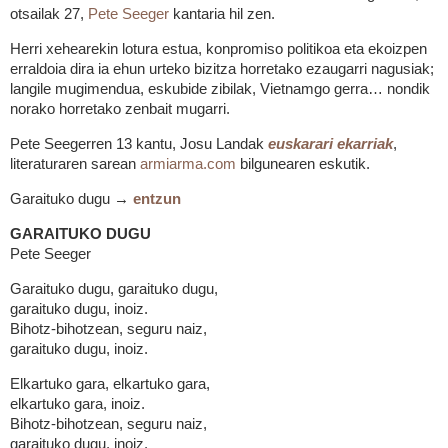
otsailak 27,
Pete Seeger
kantaria hil zen.
Herri xehearekin lotura estua, konpromiso politikoa eta ekoizpen
erraldoia dira ia ehun urteko bizitza horretako ezaugarri nagusiak;
langile mugimendua, eskubide zibilak, Vietnamgo gerra… nondik
norako horretako zenbait mugarri.
Pete Seegerren 13 kantu, Josu Landak
euskarari ekarriak
,
literaturaren sarean
armiarma.com
bilgunearen eskutik.
Garaituko dugu →
entzun
GARAITUKO DUGU
Pete Seeger
Garaituko dugu, garaituko dugu,
garaituko dugu, inoiz.
Bihotz-bihotzean, seguru naiz,
garaituko dugu, inoiz.
Elkartuko gara, elkartuko gara,
elkartuko gara, inoiz.
Bihotz-bihotzean, seguru naiz,
garaituko dugu, inoiz.