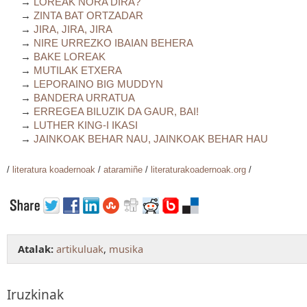
→
LOREAK NORA DIRA?
→
ZINTA BAT ORTZADAR
→
JIRA, JIRA, JIRA
→
NIRE URREZKO IBAIAN BEHERA
→
BAKE LOREAK
→
MUTILAK ETXERA
→
LEPORAINO BIG MUDDYN
→
BANDERA URRATUA
→
ERREGEA BILUZIK DA GAUR, BAI!
→
LUTHER KING-I IKASI
→
JAINKOAK BEHAR NAU, JAINKOAK BEHAR HAU
/
literatura koadernoak
/
ataramiñe
/
literaturakoadernoak.org
/
Atalak:
artikuluak
,
musika
Iruzkinak