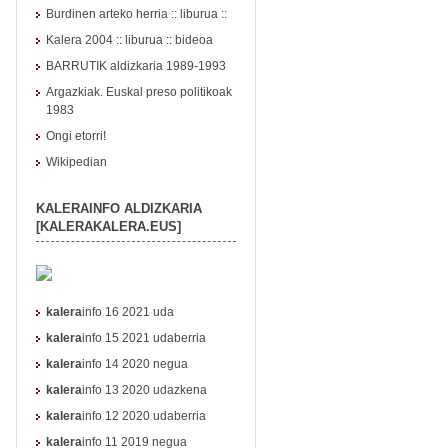
Burdinen arteko herria :: liburua ::
Kalera 2004
::
liburua
::
bideoa
BARRUTIK aldizkaria 1989-1993
Argazkiak. Euskal preso politikoak
1983
Ongi etorri!
Wikipedian
KALERAINFO ALDIZKARIA
[KALERAKALERA.EUS]
kalera
info 16 2021 uda
kalera
info 15 2021 udaberria
kalera
info 14 2020 negua
kalera
info 13 2020 udazkena
kalera
info 12 2020 udaberria
kalera
info 11 2019 negua