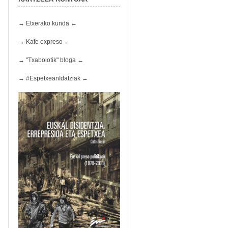
→ Etxerako kunda ←
→ Kafe expreso ←
→ "Txabolotik" bloga ←
→ #EspetxeanIdatziak ←