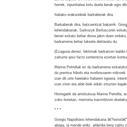
horrek, inpunitatea lortu duela berak egin d
Italiako erakundeak barkaberak dira.
Barkaberak dira, batzuentzat bakarrik. Giorg
lehendakariak, Sarkozyk Berlusconiri eskatu
berari eskatu behar diona jakin duen orduko,
barkamena behar lukeela deklaratu du.
(Ezaguna denez, biktimak barkatzen baldin b
zaituzte ipso facto sententzia ezertan kontu
Marina Petrellak ez du barkamena eskatuko,
du prentsa fribolo eta morbosoaren mikroek
izan dit urte haietako Italiaren egoera, intent
izan ziren eta alde biek eduki zituzten bajak
Horregatik da arriskutsua Marina Petrella, ar
zoko ilunetan, memoria trasmititzen duelako
* * *
Giorgio Napolitano lehendakaria â€“horra!â€
alegia, ia mende erdiz, alderdia bera zatitu z