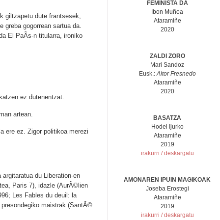
FEMINISTA DA
Ibon Muñoa
ik giltzapetu dute frantsesek,
Ataramiñe
se greba gogorrean sartua da.
2020
a El PaÃ­s-n titularra, ironiko
ZALDI ZORO
Mari Sandoz
Eusk.:
Aitor Fresnedo
Ataramiñe
2020
atzen ez dutenentzat.
man artean.
BASATZA
Hodei Ijurko
a ere ez. Zigor politikoa merezi
Ataramiñe
2019
irakurri / deskargatu
 argitaratua du Liberation-en
AMONAREN IPUIN MAGIKOAK
tea, Paris 7), idazle (AurÃ©lien
Joseba Erostegi
6; Les Fables du deuil: la
Ataramiñe
a presondegiko maistrak (SantÃ©
2019
irakurri / deskargatu