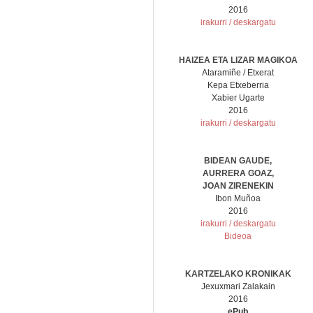
2016
irakurri / deskargatu
HAIZEA ETA LIZAR MAGIKOA
Ataramiñe / Etxerat
Kepa Etxeberria
Xabier Ugarte
2016
irakurri / deskargatu
BIDEAN GAUDE,
AURRERA GOAZ,
JOAN ZIRENEKIN
Ibon Muñoa
2016
irakurri / deskargatu
Bideoa
KARTZELAKO KRONIKAK
Jexuxmari Zalakain
2016
ePub