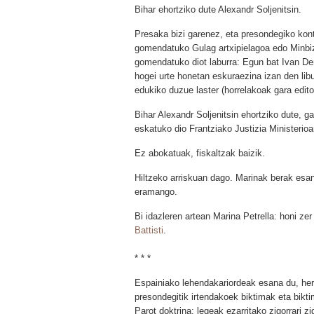
Bihar ehortziko dute Alexandr Soljenitsin.
Presaka bizi garenez, eta presondegiko kontu
gomendatuko Gulag artxipielagoa edo Minbiz
gomendatuko diot laburra: Egun bat Ivan De
hogei urte honetan eskuraezina izan den lib
edukiko duzue laster (horrelakoak gara edito
Bihar Alexandr Soljenitsin ehortziko dute, ga
eskatuko dio Frantziako Justizia Ministerioar
Ez abokatuak, fiskaltzak baizik.
Hiltzeko arriskuan dago. Marinak berak esana
eramango.
Bi idazleren artean Marina Petrella: honi zer
Battisti
.
* * *
Espainiako lehendakariordeak esana du, her
presondegitik irtendakoek biktimak eta biktim
Parot doktrina: legeak ezarritako zigorrari zi