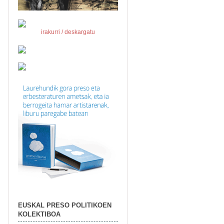
irakurri / deskargatu
EUSKAL PRESO POLITIKOEN
KOLEKTIBOA