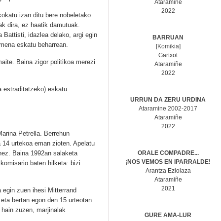
Ataramiñe
2022
okatu izan ditu bere nobeletako
ak dira, ez haatik damutuak.
 Battisti, idazlea delako, argi egin
BARRUAN
kamena eskatu beharrean.
[Komikia]
Gartxot
aite. Baina zigor politikoa merezi
Ataramiñe
2022
ra estraditatzeko) eskatu
URRUN DA ZERU URDINA
Ataramine 2002-2017
Ataramiñe
2022
arina Petrella. Berrehun
a 14 urtekoa eman zioten. Apelatu
nez. Baina 1992an salaketa
ORALE COMPADRE...
¡NOS VEMOS EN IPARRALDE!
komisario baten hilketa: bizi
Arantza Eziolaza
Ataramiñe
2021
 egin zuen ihesi Mitterrand
 eta bertan egon den 15 urteotan
, hain zuzen, marjinalak
GURE AMA-LUR