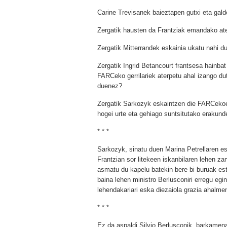
Carine Trevisanek baieztapen gutxi eta galde
Zergatik hausten da Frantziak emandako at
Zergatik Mitterrandek eskainia ukatu nahi d
Zergatik Ingrid Betancourt frantsesa hainbat
FARCeko gerrilariek aterpetu ahal izango d
duenez?
Zergatik Sarkozyk eskaintzen die FARCekoe
hogei urte eta gehiago suntsitutako erakun
* * *
Sarkozyk, sinatu duen Marina Petrellaren es
Frantzian sor litekeen iskanbilaren lehen zant
asmatu du kapelu batekin bere bi buruak est
baina lehen ministro Berlusconiri erregu egi
lehendakariari eska diezaiola grazia ahalmen
* * *
Ez da aspaldi Silvio Berlusconik, barkamen