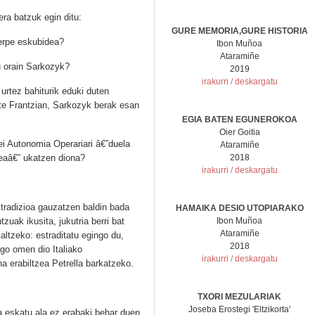
ra batzuk egin ditu:
GURE MEMORIA,GURE HISTORIA
erpe eskubidea?
Ibon Muñoa
Ataramiñe
u orain Sarkozyk?
2019
irakurri / deskargatu
 urtez bahiturik eduki duten
ute Frantzian, Sarkozyk berak esan
EGIA BATEN EGUNEROKOA
Oier Goitia
i Autonomia Operariari â€”duela
Ataramiñe
deaâ€” ukatzen diona?
2018
irakurri / deskargatu
tradizioa gauzatzen baldin bada
HAMAIKA DESIO UTOPIARAKO
zuak ikusita, jukutria berri bat
Ibon Muñoa
Ataramiñe
altzeko: estraditatu egingo du,
2018
ngo omen dio Italiako
irakurri / deskargatu
a erabiltzea Petrella barkatzeko.
TXORI MEZULARIAK
Joseba Erostegi 'Eltzikorta'
a eskatu ala ez erabaki behar duen