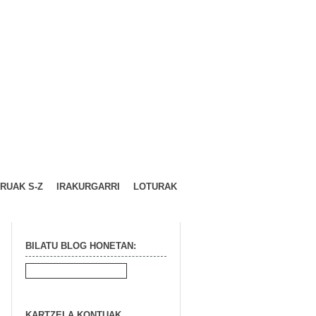
URUAK S-Z
IRAKURGARRI
LOTURAK
BILATU BLOG HONETAN:
KARTZELA KONTUAK