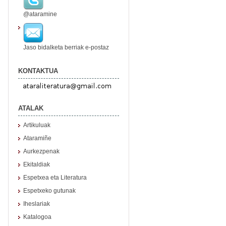
@ataramine
Jaso bidalketa berriak e-postaz
KONTAKTUA
ATALAK
Artikuluak
Ataramiñe
Aurkezpenak
Ekitaldiak
Espetxea eta Literatura
Espetxeko gutunak
Iheslariak
Katalogoa