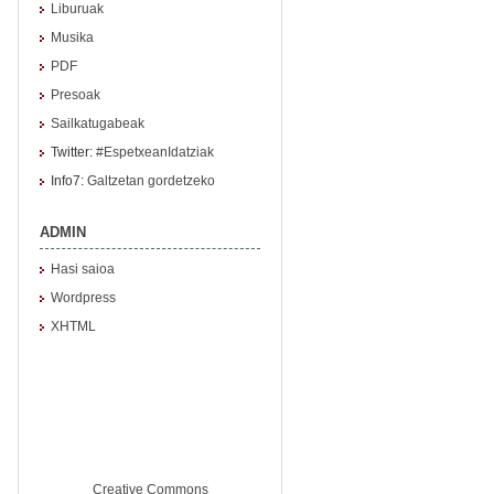
Liburuak
Musika
PDF
Presoak
Sailkatugabeak
Twitter:
#EspetxeanIdatziak
Info7:
Galtzetan gordetzeko
ADMIN
Hasi saioa
Wordpress
XHTML
Creative Commons