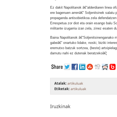
Ez dakit Napolitanok â€“alderdiaren linea ofiz
ere bagenuen arrenâ€“ Soljenitsinek salatu 
propaganda antisobietikoa zela defendatzen
Errespetua zor diot eta orain esango balu S
militante izugarria izan zela, zinez esaten d
Baina Napolitanok â€“Soljenitsinenganako 
gabeâ€“ onartuko lidake, noski, biziki interes
eremutxo batzuk sortzea, (beste) artxipielag
damutu nahi ez dutenak beratzekoâ€¦
Atalak:
artikuluak
Etiketak:
artikuluak
Iruzkinak