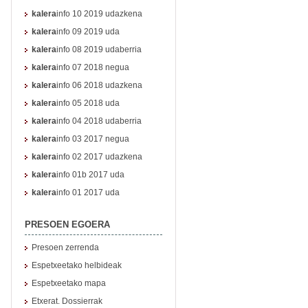
kalera
info 10 2019 udazkena
kalera
info 09 2019 uda
kalera
info 08 2019 udaberria
kalera
info 07 2018 negua
kalera
info 06 2018 udazkena
kalera
info 05 2018 uda
kalera
info 04 2018 udaberria
kalera
info 03 2017 negua
kalera
info 02 2017 udazkena
kalera
info 01b 2017 uda
kalera
info 01 2017 uda
PRESOEN EGOERA
Presoen zerrenda
Espetxeetako helbideak
Espetxeetako mapa
Etxerat. Dossierrak