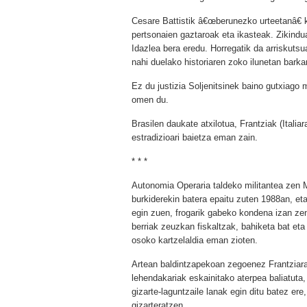
Cesare Battistik â€œberunezko urteetanâ€ k
pertsonaien gaztaroak eta ikasteak. Zikindu
Idazlea bera eredu. Horregatik da arriskutsua
nahi duelako historiaren zoko ilunetan bar
Ez du justizia Soljenitsinek baino gutxiago m
omen du.
Brasilen daukate atxilotua, Frantziak (Italia
estradizioari baietza eman zain.
* * *
Autonomia Operaria taldeko militantea zen M
burkiderekin batera epaitu zuten 1988an, et
egin zuen, frogarik gabeko kondena izan ze
berriak zeuzkan fiskaltzak, bahiketa bat eta 
osoko kartzelaldia eman zioten.
Artean baldintzapekoan zegoenez Frantziara
lehendakariak eskainitako aterpea baliatuta,
gizarte-laguntzaile lanak egin ditu batez ere
gizarteratzen.