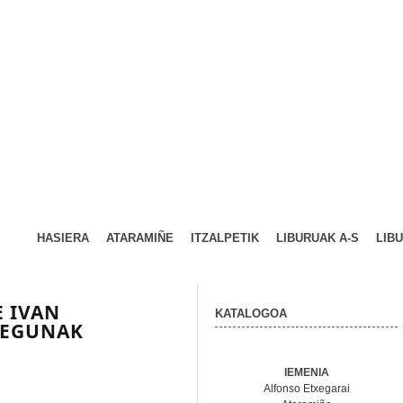
HASIERA
ATARAMIÑE
ITZALPETIK
LIBURUAK A-S
LIB
E IVAN
KATALOGOA
 EGUNAK
IEMENIA
Alfonso Etxegarai