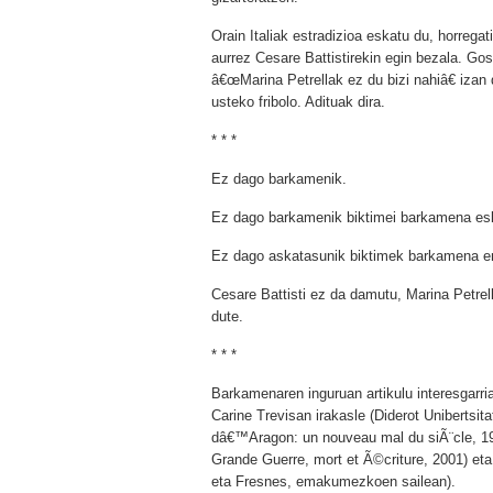
Orain Italiak estradizioa eskatu du, horregat
aurrez Cesare Battistirekin egin bezala. Go
â€œMarina Petrellak ez du bizi nahiâ€ izan d
usteko fribolo. Adituak dira.
* * *
Ez dago barkamenik.
Ez dago barkamenik biktimei barkamena esk
Ez dago askatasunik biktimek barkamena e
Cesare Battisti ez da damutu, Marina Petrell
dute.
* * *
Barkamenaren inguruan artikulu interesgarria
Carine Trevisan irakasle (Diderot Unibertsita
dâ€™Aragon: un nouveau mal du siÃ¨cle, 199
Grande Guerre, mort et Ã©criture, 2001) et
eta Fresnes, emakumezkoen sailean).