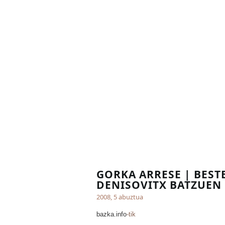
GORKA ARRESE | BEST
DENISOVITX BATZUEN
2008, 5 abuztua
bazka.info
-tik