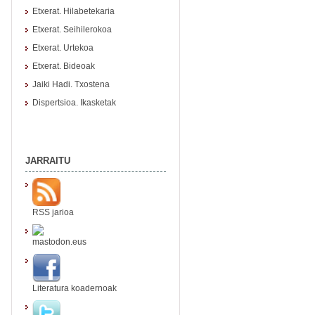
Etxerat. Hilabetekaria
Etxerat. Seihilerokoa
Etxerat. Urtekoa
Etxerat. Bideoak
Jaiki Hadi. Txostena
Dispertsioa. Ikasketak
JARRAITU
RSS jarioa
mastodon.eus
Literatura koadernoak