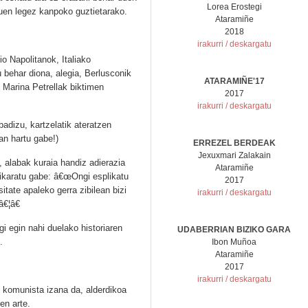
Lorea Erostegi
ituen legez kanpoko guztietarako.
Ataramiñe
2018
irakurri / deskargatu
io Napolitanok, Italiako
 behar diona, alegia, Berlusconik
ATARAMIÑE'17
 Marina Petrellak biktimen
2017
irakurri / deskargatu
adizu, kartzelatik ateratzen
an hartu gabe!)
ERREZEL BERDEAK
Jexuxmari Zalakain
 alabak kuraia handiz adierazia
Ataramiñe
 ikaratu gabe: â€œOngi esplikatu
2017
sitate apaleko gerra zibilean bizi
irakurri / deskargatu
â€¦â€
gi egin nahi duelako historiaren
UDABERRIAN BIZIKO GARA
.
Ibon Muñoa
Ataramiñe
2017
irakurri / deskargatu
“ komunista izana da, alderdikoa
en arte.