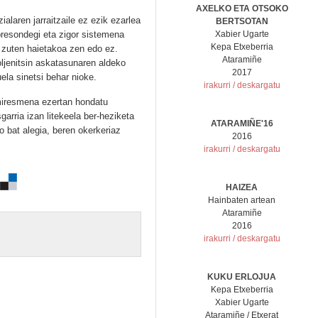
AXELKO ETA OTSOKO
ialaren jarraitzaile ez ezik ezarlea
BERTSOTAN
presondegi eta zigor sistemena
Xabier Ugarte
Kepa Etxeberria
 zuten haietakoa zen edo ez.
Ataramiñe
oljenitsin askatasunaren aldeko
2017
uela sinetsi behar nioke.
irakurri / deskargatu
miresmena ezertan hondatu
garria izan litekeela ber-heziketa
ATARAMIÑE'16
o bat alegia, beren okerkeriaz
2016
irakurri / deskargatu
HAIZEA
Hainbaten artean
Ataramiñe
2016
irakurri / deskargatu
KUKU ERLOJUA
Kepa Etxeberria
Xabier Ugarte
Ataramiñe / Etxerat