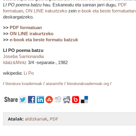
LI PO poema batzu
hau. Eskaneatu eta sarean jarri dugu,
PDF
formatuan
,
ON LINE irakurtzeko
zein
e-book eta beste formatuetan
deskargatzeko.
>>
PDF formatuan
>>
ON LINE irakurtzeko
>>
e-book eta beste formatu batzuk
LI PO poema batzu
Joseba Sarrionandia
Idatz&Mintz
3/4 -separata-, 1982
wikipedia:
Li Po
/
literatura koadernoak
/
ataramiñe
/
literaturakoadernoak.org
/
Atalak:
aldizkariak
,
PDF