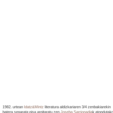
1982. urtean
Idatz&Mintz
literatura aldizkariaren 3/4 zenbakiarekin
batera
separata
gisa argitaratu zen
Joseba Sarrionadia
k atondutak