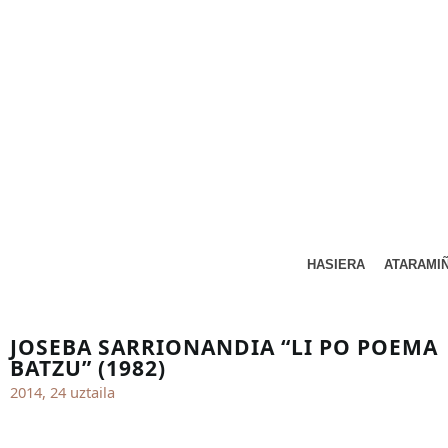
HASIERA
ATARAMI
JOSEBA SARRIONANDIA “LI PO POEMA
BATZU” (1982)
2014, 24 uztaila