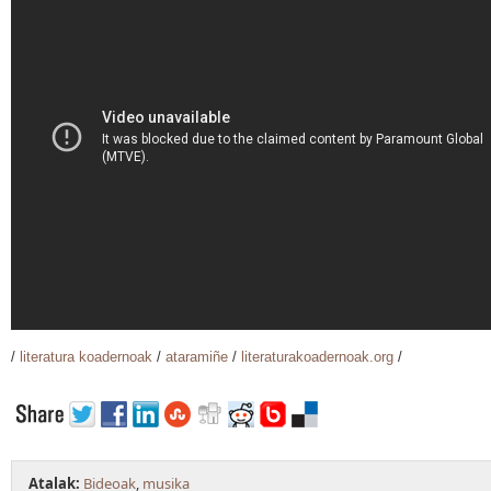
/
literatura koadernoak
/
ataramiñe
/
literaturakoadernoak.org
/
Atalak:
Bideoak
,
musika