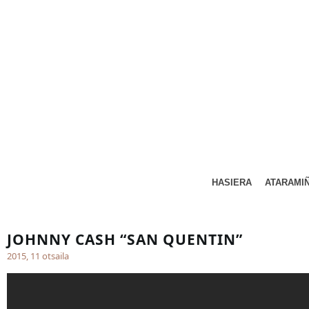
HASIERA
ATARAMI
JOHNNY CASH “SAN QUENTIN”
2015, 11 otsaila