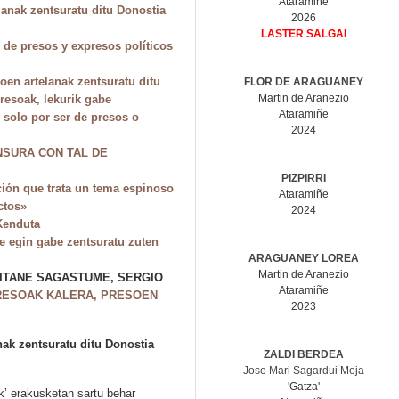
Ataramiñe
lanak zentsuratu ditu Donostia
2026
LASTER SALGAI
 de presos y expresos políticos
oen artelanak zentsuratu ditu
FLOR DE ARAGUANEY
Martin de Aranezio
resoak, lekurik gabe
Ataramiñe
 solo por ser de presos o
2024
NSURA CON TAL DE
PIZPIRRI
ión que trata un tema espinoso
Ataramiñe
ctos»
2024
Kenduta
re egin gabe zentsuratu zuten
ARAGUANEY LOREA
Martin de Aranezio
AITANE SAGASTUME, SERGIO
Ataramiñe
RESOAK KALERA, PRESOEN
2023
nak zentsuratu ditu Donostia
ZALDI BERDEA
Jose Mari Sagardui Moja
'Gatza'
k’ erakusketan sartu behar