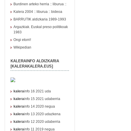
Burdinen arteko herria :: liburua ::
Kalera 2004
::
liburua
::
bideoa
BARRUTIK aldizkaria 1989-1993
Argazkiak. Euskal preso politikoak
1983
Ongi etorri!
Wikipedian
KALERAINFO ALDIZKARIA
[KALERAKALERA.EUS]
kalera
info 16 2021 uda
kalera
info 15 2021 udaberria
kalera
info 14 2020 negua
kalera
info 13 2020 udazkena
kalera
info 12 2020 udaberria
kalera
info 11 2019 negua