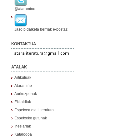
@ataramine
Jaso bidalketa berriak e-postaz
KONTAKTUA
ATALAK
Artikuluak
Ataramiñe
Aurkezpenak
Ekitaldiak
Espetxea eta Literatura
Espetxeko gutunak
Iheslariak
Katalogoa