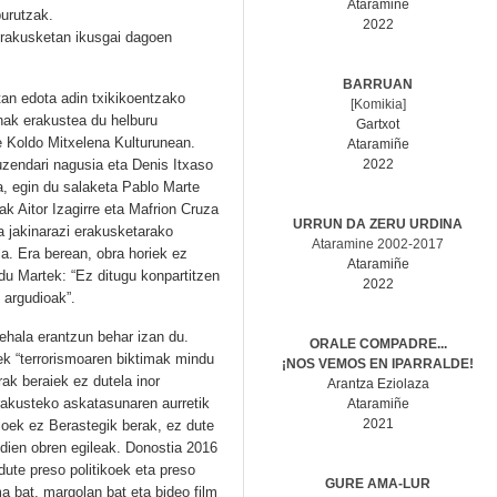
Ataramiñe
burutzak.
2022
Erakusketan ikusgai dagoen
BARRUAN
tan edota adin txikikoentzako
[Komikia]
nak erakustea du helburu
Gartxot
e Koldo Mitxelena Kulturunean.
Ataramiñe
zendari nagusia eta Denis Itxaso
2022
a, egin du salaketa Pablo Marte
 Aitor Izagirre eta Mafrion Cruza
URRUN DA ZERU URDINA
a jakinarazi erakusketarako
Ataramine 2002-2017
la. Era berean, obra horiek ez
Ataramiñe
i du Martek: “Ez ditugu konpartitzen
2022
 argudioak”.
ehala erantzun behar izan du.
ORALE COMPADRE...
ek “terrorismoaren biktimak mindu
¡NOS VEMOS EN IPARRALDE!
rak beraiek ez dutela inor
Arantza Eziolaza
rakusteko askatasunaren aurretik
Ataramiñe
2021
rioek ez Berastegik berak, ez dute
u dien obren egileak. Donostia 2016
dute preso politikoek eta preso
GURE AMA-LUR
a bat, margolan bat eta bideo film