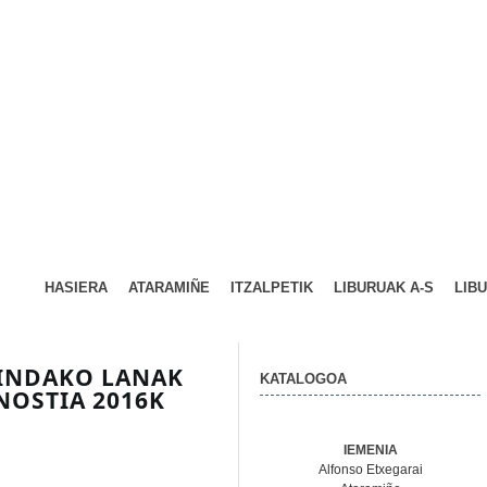
HASIERA
ATARAMIÑE
ITZALPETIK
LIBURUAK A-S
LIB
GINDAKO LANAK
KATALOGOA
NOSTIA 2016K
IEMENIA
Alfonso Etxegarai