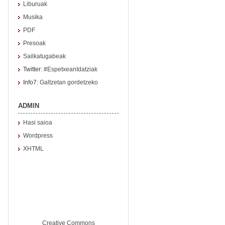
Liburuak
Musika
PDF
Presoak
Sailkatugabeak
Twitter:
#EspetxeanIdatziak
Info7:
Galtzetan gordetzeko
ADMIN
Hasi saioa
Wordpress
XHTML
Creative Commons