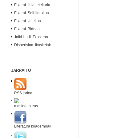
Etxerat. Hilabetekaria
Etxerat. Seihilerokoa
Etxerat. Urtekoa
Etxerat. Bideoak
Jaiki Hadi. Txostena
Dispertsioa. Ikasketak
JARRAITU
RSS jarioa
mastodon.eus
Literatura koadernoak