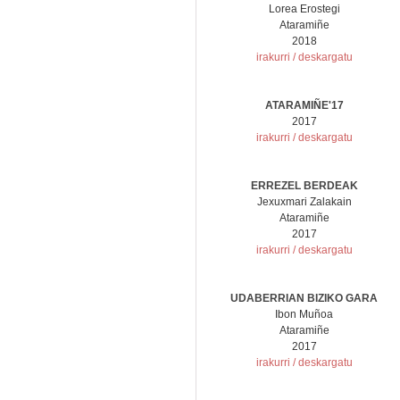
Lorea Erostegi
Ataramiñe
2018
irakurri / deskargatu
ATARAMIÑE'17
2017
irakurri / deskargatu
ERREZEL BERDEAK
Jexuxmari Zalakain
Ataramiñe
2017
irakurri / deskargatu
UDABERRIAN BIZIKO GARA
Ibon Muñoa
Ataramiñe
2017
irakurri / deskargatu