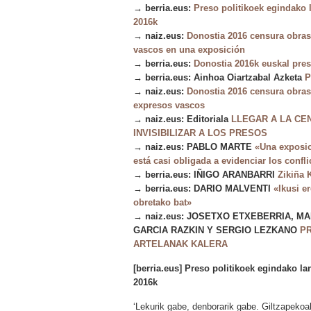
→ berria.eus:
Preso politikoek egindako 
2016k
→ naiz.eus:
Donostia 2016 censura obras
vascos en una exposición
→ berria.eus:
Donostia 2016k euskal pres
→ berria.eus: Ainhoa Oiartzabal Azketa
P
→ naiz.eus:
Donostia 2016 censura obras
expresos vascos
→ naiz.eus: Editoriala
LLEGAR A LA CE
INVISIBILIZAR A LOS PRESOS
→ naiz.eus: PABLO MARTE
«Una exposic
está casi obligada a evidenciar los confli
→ berria.eus: IÑIGO ARANBARRI
Zikiña 
→ berria.eus: DARIO MALVENTI
«Ikusi e
obretako bat»
→ naiz.eus: JOSETXO ETXEBERRIA, M
GARCIA RAZKIN Y SERGIO LEZKANO
P
ARTELANAK KALERA
[berria.eus] Preso politikoek egindako la
2016k
‘Lekurik gabe, denborarik gabe. Giltzapekoa