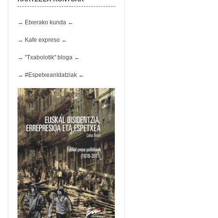
→ Etxerako kunda ←
→ Kafe expreso ←
→ "Txabolotik" bloga ←
→ #EspetxeanIdatziak ←