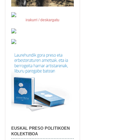
irakurri / deskargatu
EUSKAL PRESO POLITIKOEN
KOLEKTIBOA