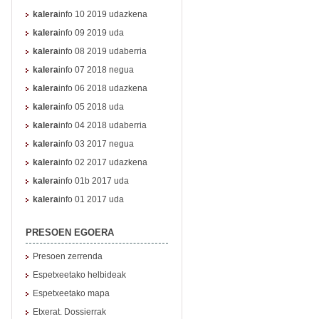
kalera
info 10 2019 udazkena
kalera
info 09 2019 uda
kalera
info 08 2019 udaberria
kalera
info 07 2018 negua
kalera
info 06 2018 udazkena
kalera
info 05 2018 uda
kalera
info 04 2018 udaberria
kalera
info 03 2017 negua
kalera
info 02 2017 udazkena
kalera
info 01b 2017 uda
kalera
info 01 2017 uda
PRESOEN EGOERA
Presoen zerrenda
Espetxeetako helbideak
Espetxeetako mapa
Etxerat. Dossierrak