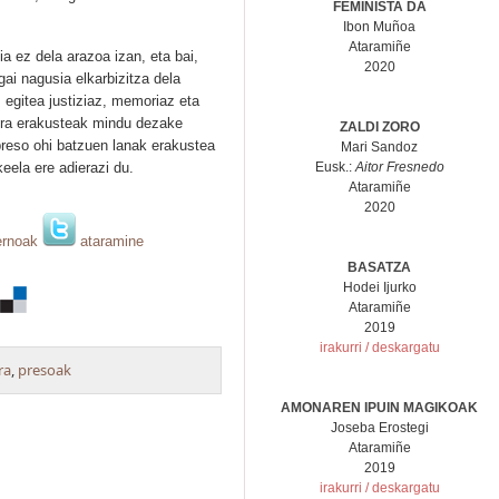
FEMINISTA DA
Ibon Muñoa
Ataramiñe
a ez dela arazoa izan, eta bai,
2020
gai nagusia elkarbizitza dela
z egitea justiziaz, memoriaz eta
obra erakusteak mindu dezake
ZALDI ZORO
 preso ohi batzuen lanak erakustea
Mari Sandoz
eela ere adierazi du.
Eusk.:
Aitor Fresnedo
Ataramiñe
2020
ernoak
ataramine
BASATZA
Hodei Ijurko
Ataramiñe
2019
irakurri / deskargatu
ra
,
presoak
AMONAREN IPUIN MAGIKOAK
Joseba Erostegi
Ataramiñe
2019
irakurri / deskargatu