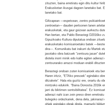
zituzten, baina erretiratu egin ditu kultur hiri
Erakusketan ikusgai dagoen lanetako bat. 
lanetako bat.
Giltzapean —espetxean, zentro psikiatrikoe
zentroetan— dauden pertsonen lanen artela
erakusketak, eta gaur goizean aurkeztu dut
Han bertan, eta Pablo Berastegi D2016ko zu
Gipuzkoako Kultura diputatua ondoan zituel
erakusketako komisarioetako batek —besteak
dira—. Komunikatu bat irakurri du Martek et
jasotako obra batzuek “zentsura jasan” dute
diotela inorri minik edo kalte egiten adieraz
zentsurarako arrazoi moduan erabili dituzten
Berastegi ondoan zuten komisarioek eta ber
Haren iritziz, “ETAko presoek” egindako obr
ditzakete”. Hala eta guztiz ere, onartu du ob
mintzeko edukirik. “Baina Donostia 2016k e
jarri du biktimen sentsibilitatea”. Ez komisa
adierazi nahi izan zein preso diren erretirat
bulegoko ordezkariek, dena dela, jakinarazi 
ohiek egindako obrak direla, marrazki bildum