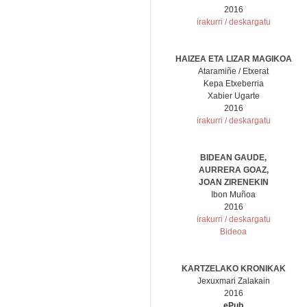
2016
irakurri / deskargatu
HAIZEA ETA LIZAR MAGIKOA
Ataramiñe / Etxerat
Kepa Etxeberria
Xabier Ugarte
2016
irakurri / deskargatu
BIDEAN GAUDE,
AURRERA GOAZ,
JOAN ZIRENEKIN
Ibon Muñoa
2016
irakurri / deskargatu
Bideoa
KARTZELAKO KRONIKAK
Jexuxmari Zalakain
2016
ePub