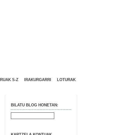
URUAK S-Z
IRAKURGARRI
LOTURAK
BILATU BLOG HONETAN:
KARTZELA KONTUAK