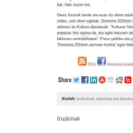
bat, hain zuzen ere.
Denis Itxasok berak ere esan du obren eduki
ordea, zein diren egileak. Donostia 2016ren 
adierazi du Kultura diputatuak: “Kulturaz hit
enpatiaz hitz egitea da, eta egile batzuen 
biktimen sentsibilitatea”. Preso politiko eta
“Donostia 2016ren asmoen kontra” egon litek
RSS
literatura koad
Atalak:
artikuluak
,
espetxea eta literatu
Iruzkinak