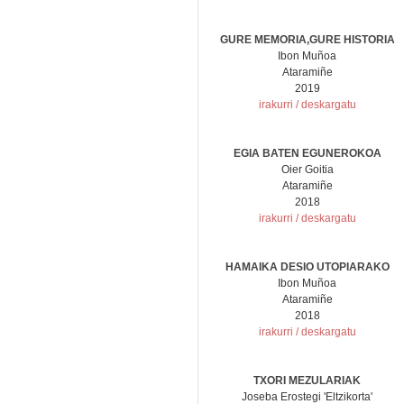
GURE MEMORIA,GURE HISTORIA
Ibon Muñoa
Ataramiñe
2019
irakurri / deskargatu
EGIA BATEN EGUNEROKOA
Oier Goitia
Ataramiñe
2018
irakurri / deskargatu
HAMAIKA DESIO UTOPIARAKO
Ibon Muñoa
Ataramiñe
2018
irakurri / deskargatu
TXORI MEZULARIAK
Joseba Erostegi 'Eltzikorta'