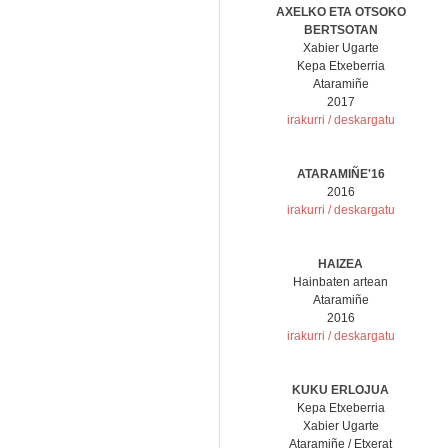
AXELKO ETA OTSOKO
BERTSOTAN
Xabier Ugarte
Kepa Etxeberria
Ataramiñe
2017
irakurri / deskargatu
ATARAMIÑE'16
2016
irakurri / deskargatu
HAIZEA
Hainbaten artean
Ataramiñe
2016
irakurri / deskargatu
KUKU ERLOJUA
Kepa Etxeberria
Xabier Ugarte
Ataramiñe / Etxerat