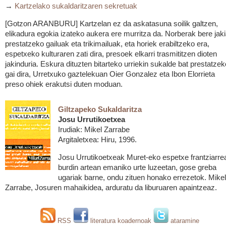
→
Kartzelako sukaldaritzaren sekretuak
[Gotzon ARANBURU] Kartzelan ez da askatasuna soilik galtzen,
elikadura egokia izateko aukera ere murritza da. Norberak bere jak
prestatzeko gailuak eta trikimailuak, eta horiek erabiltzeko era,
espetxeko kulturaren zati dira, presoek elkarri trasmititzen dioten
jakinduria. Eskura dituzten bitarteko urriekin sukalde bat prestatzek
gai dira, Urretxuko gaztelekuan Oier Gonzalez eta Ibon Elorrieta
preso ohiek erakutsi duten moduan.
Giltzapeko Sukaldaritza
Josu Urrutikoetxea
Irudiak: Mikel Zarrabe
Argitaletxea: Hiru, 1996.
Josu Urrutikoetxeak Muret-eko espetxe frantziarre
burdin artean emaniko urte luzeetan, gose greba
ugariak barne, ondu zituen honako errezetok. Mikel
Zarrabe, Josuren mahaikidea, arduratu da liburuaren apaintzeaz.
RSS
literatura koadernoak
ataramine