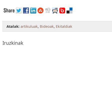
Atalak:
artikuluak
,
Bideoak
,
Ekitaldiak
Iruzkinak