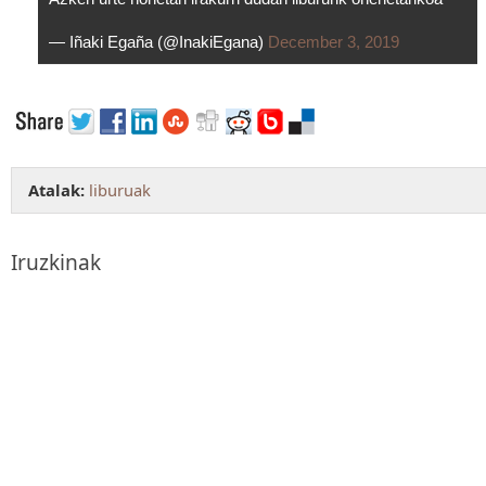
— Iñaki Egaña (@InakiEgana)
December 3, 2019
Atalak:
liburuak
Iruzkinak