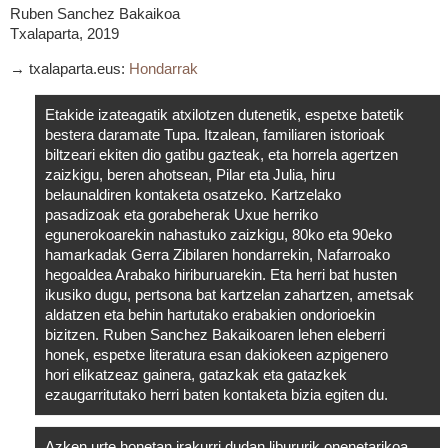
Ruben Sanchez Bakaikoa
Txalaparta, 2019
→ txalaparta.eus:
Hondarrak
Etakide izateagatik atxilotzen dutenetik, espetxe batetik
bestera daramate Tupa. Itzalean, familiaren istorioak
biltzeari ekiten dio gatibu gazteak, eta horrela agertzen
zaizkigu, beren ahotsean, Pilar eta Julia, hiru
belaunaldiren kontaketa osatzeko. Kartzelako
pasadizoak eta gorabeherak Uxue herriko
egunerokoarekin nahastuko zaizkigu, 80ko eta 90eko
hamarkadak Gerra Zibilaren hondarrekin, Nafarroako
hegoaldea Arabako hiriburuarekin. Eta herri bat husten
ikusiko dugu, pertsona bat kartzelan zahartzen, ametsak
aldatzen eta behin hartutako erabakien ondorioekin
bizitzen. Ruben Sanchez Bakaikoaren lehen eleberri
honek, espetxe literatura esan dakiokeen azpigenero
hori elikatzeaz gainera, gatazkak eta gatazkek
ezaugarritutako herri baten kontaketa bizia egiten du.
Azken urte honetan irakurri dudan libururik onenetarikoa