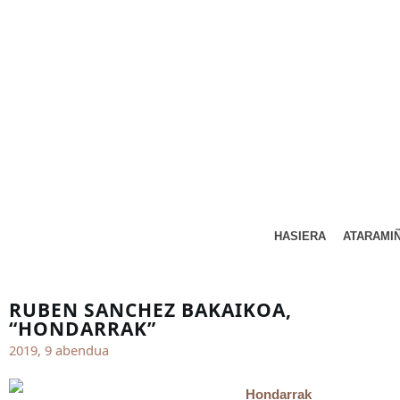
HASIERA
ATARAMI
RUBEN SANCHEZ BAKAIKOA,
“HONDARRAK”
2019, 9 abendua
Hondarrak