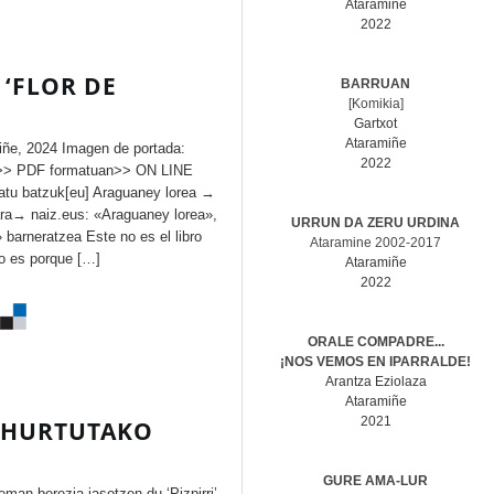
Ataramiñe
2022
 ‘FLOR DE
BARRUAN
[Komikia]
Gartxot
Ataramiñe
iñe, 2024 Imagen de portada:
2022
.>> PDF formatuan>> ON LINE
atu batzuk[eu] Araguaney lorea →
itara→ naiz.eus: «Araguaney lorea»,
URRUN DA ZERU URDINA
barneratzea Este no es el libro
Ataramine 2002-2017
lo es porque […]
Ataramiñe
2022
ORALE COMPADRE...
¡NOS VEMOS EN IPARRALDE!
Arantza Eziolaza
Ataramiñe
2021
BIHURTUTAKO
GURE AMA-LUR
eman berezia jasotzen du ‘Pizpirri’