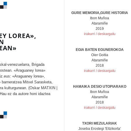
GURE MEMORIA,GURE HISTORIA
Ibon Muñoa
Ataramiñe
2019
EY LOREA»,
irakurri / deskargatu
N
XEAN»
EGIA BATEN EGUNEROKOA
Oier Goitia
Ataramiñe
kal-venezuelarra, Brigada
2018
 ostean. «Araguaney lorea»
irakurri / deskargatu
iz.eus: «Araguaney lorea»,
 barneratzea Mitxel Sarasketa,
HAMAIKA DESIO UTOPIARAKO
ira kulturgunean. (Oskar MATXIN |
Ibon Muñoa
 ez da autore honi idaztea
Ataramiñe
2018
irakurri / deskargatu
TXORI MEZULARIAK
Joseba Erostegi 'Eltzikorta'