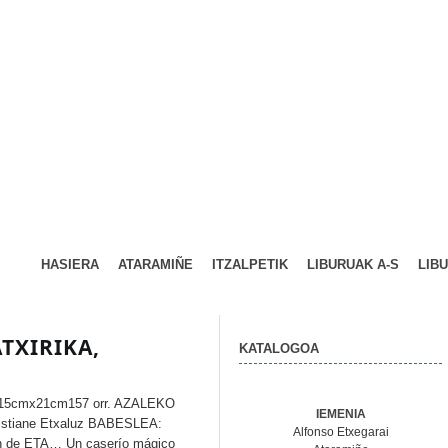
HASIERA
ATARAMIÑE
ITZALPETIK
LIBURUAK A-S
LIB
TXIRIKA,
KATALOGOA
615cmx21cm157 orr. AZALEKO
IEMENIA
istiane Etxaluz BABESLEA:
Alfonso Etxegarai
ión de ETA… Un caserío mágico