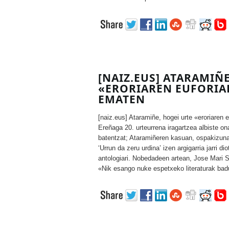
[NAIZ.EUS] ATARAMIÑE
«ERORIAREN EUFORIA
EMATEN
[naiz.eus] Ataramiñe, hogei urte «eroriaren 
Ereñaga 20. urteurrena iragartzea albiste ona
batentzat; Ataramiñeren kasuan, ospakizuna
‘Urrun da zeru urdina’ izen argigarria jarri d
antologiari. Nobedadeen artean, Jose Mari S
«Nik esango nuke espetxeko literaturak badu