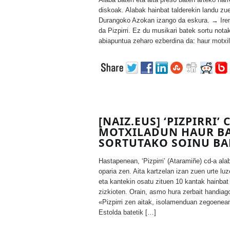
diskoak. Alabak hainbat talderekin landu zue
Durangoko Azokan izango da eskura. → Ire
da Pizpirri. Ez du musikari batek sortu nota
abiapuntua zeharo ezberdina da: haur motxil
[NAIZ.EUS] ‘PIZPIRRI’ 
MOTXILADUN HAUR BA
SORTUTAKO SOINU B
Hastapenean, ‘Pizpirri’ (Ataramiñe) cd-a alab
oparia zen. Aita kartzelan izan zuen urte luz
eta kantekin osatu zituen 10 kantak hainbat
zizkioten. Orain, asmo hura zerbait handia
«Pizpirri zen aitak, isolamenduan zegoenean
Estolda batetik […]