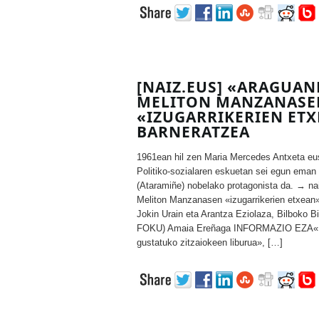
[NAIZ.EUS] «ARAGUAN
MELITON MANZANASE
«IZUGARRIKERIEN ET
BARNERATZEA
1961ean hil zen Maria Mercedes Antxeta eus
Politiko-sozialaren eskuetan sei egun eman
(Ataramiñe) nobelako protagonista da. → na
Meliton Manzanasen «izugarrikerien etxean»
Jokin Urain eta Arantza Eziolaza, Bilboko B
FOKU) Amaia Ereñaga INFORMAZIO EZA«Hau
gustatuko zitzaiokeen liburua», […]