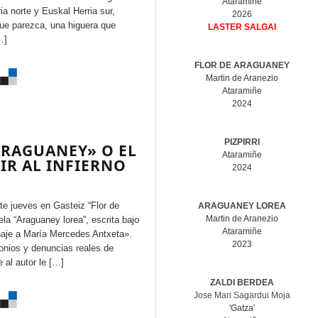
Ataramiñe
ia norte y Euskal Herria sur,
2026
 que parezca, una higuera que
LASTER SALGAI
…]
FLOR DE ARAGUANEY
Martin de Aranezio
Ataramiñe
2024
PIZPIRRI
 ARAGUANEY» O EL
Ataramiñe
IR AL INFIERNO
2024
e jueves en Gasteiz “Flor de
ARAGUANEY LOREA
Martin de Aranezio
la “Araguaney lorea”, escrita bajo
Ataramiñe
aje a María Mercedes Antxeta».
2023
onios y denuncias reales de
 al autor le […]
ZALDI BERDEA
Jose Mari Sagardui Moja
'Gatza'