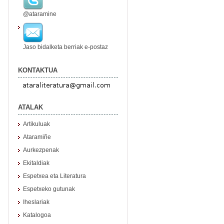
@ataramine
Jaso bidalketa berriak e-postaz
KONTAKTUA
ATALAK
Artikuluak
Ataramiñe
Aurkezpenak
Ekitaldiak
Espetxea eta Literatura
Espetxeko gutunak
Iheslariak
Katalogoa