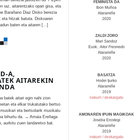
FEMINISTA DA
n iaz, aitarentzako opari gisa, eta
Ibon Muñoa
ne Barañano Diaz Disko berezia
Ataramiñe
k eta hitzak batuta. Diskoaren
2020
adun baten eta aitaren […]
ZALDI ZORO
Mari Sandoz
Eusk.:
Aitor Fresnedo
Ataramiñe
2020
CD-A,
BASATZA
TEK AITAREKIN
Hodei Ijurko
ANDA
Ataramiñe
2019
irakurri / deskargatu
a batek aitari egin nahi zion
eetan eta elkar trukatutako bertso
 musikari eta bertsolarik musikatu
AMONAREN IPUIN MAGIKOAK
goa bihurtu da. → Amaia Ereñaga
Joseba Erostegi
, aurkitu zuen landaretxo bat.
Ataramiñe
2019
irakurri / deskargatu