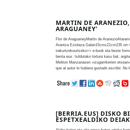
MARTIN DE ARANEZIO,
ARAGUANEY’
Flor de AraguaneyMartin de AranezioAtaram
Arantza Eziolaza Galan15cmx21cm235 orr
irakurtzekourtzeko>> e-book eta beste form
berria.eus: Isildutako tortura kasu bat, arg
Meliton Manzanasen «izugarrikerien etxean» 
que al autor le hubiera gustado escribir. No 
[BERRIA.EUS] DISKO 
ESPETXEALDIKO DEIAK
Alaba baten eta aita preso baten arteko harr