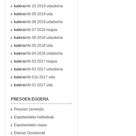
kalera
info 10 2019 udazkena
kalera
info 09 2019 uda
kalera
info 08 2019 udaberria
kalera
info 07 2018 negua
kalera
info 06 2018 udazkena
kalera
info 05 2018 uda
kalera
info 04 2018 udaberria
kalera
info 03 2017 negua
kalera
info 02 2017 udazkena
kalera
info 01b 2017 uda
kalera
info 01 2017 uda
PRESOEN EGOERA
Presoen zerrenda
Espetxeetako helbideak
Espetxeetako mapa
Etxerat. Dossierrak