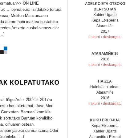
formatuan>> ON LINE
AXELKO ETA OTSOKO
uk → berria.eus: Isildutako tortura
BERTSOTAN
Xabier Ugarte
lorea», Meliton Manzanasen
Kepa Etxeberria
da autore honi idaztea gustatuko
Ataramiñe
rcedes Antxeta euskal-venezuelar
2017
[…]
irakurri / deskargatu
ATARAMIÑE'16
2016
irakurri / deskargatu
LAK KOLPATUTAKO
HAIZEA
Hainbaten artean
Ataramiñe
2016
 bat Iñigo Astiz 2002tik 2017ra
irakurri / deskargatu
 testu hautaketa bat, Jose Mari
a Gartxoten ‘Barruan’ komikia
ak sortutako Barruan komikiko
KUKU ERLOJUA
na, oihuaren ostean.
Kepa Etxeberria
 ostean jasoko du erantzuna Odei
Xabier Ugarte
Creteileko […]
Ataramiñe / Etxerat