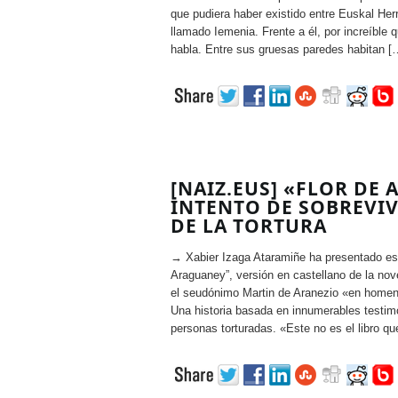
que pudiera haber existido entre Euskal Herr
llamado Iemenia. Frente a él, por increíble
habla. Entre sus gruesas paredes habitan [
[NAIZ.EUS] «FLOR DE
INTENTO DE SOBREVIV
DE LA TORTURA
→ Xabier Izaga Ataramiñe ha presentado est
Araguaney”, versión en castellano de la nove
el seudónimo Martin de Aranezio «en homen
Una historia basada en innumerables testim
personas torturadas. «Este no es el libro que