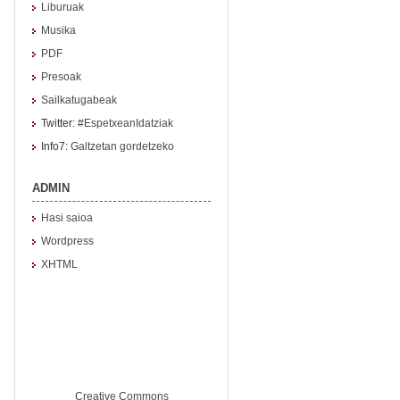
Liburuak
Musika
PDF
Presoak
Sailkatugabeak
Twitter:
#EspetxeanIdatziak
Info7:
Galtzetan gordetzeko
ADMIN
Hasi saioa
Wordpress
XHTML
Creative Commons