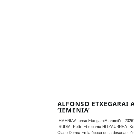
ALFONSO ETXEGARAI A
‘IEMENIA’
IEMENIAAlfonso EtxegaraiAtaramiñe, 202
IRUDIA: Pette Etxebarria HITZAURREA: Kr
Olaso Dorrea En la época de la desaparic