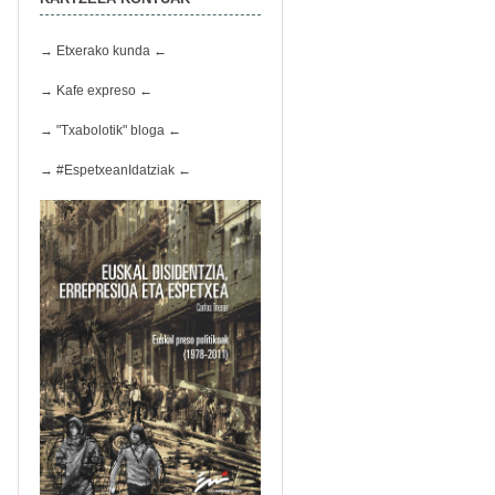
→ Etxerako kunda ←
→ Kafe expreso ←
→ "Txabolotik" bloga ←
→ #EspetxeanIdatziak ←