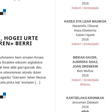
2016
irakurri / deskargatu
HAIZEA ETA LIZAR MAGIKOA
Ataramiñe / Etxerat
Kepa Etxeberria
Xabier Ugarte
, HOGEI URTE
2016
REN» BERRI
irakurri / deskargatu
euforiaren» berri ematen Amaia
BIDEAN GAUDE,
AURRERA GOAZ,
 litzateke edozein argitaletxe
JOAN ZIRENEKIN
k bere alde gazi-gozoak ditu.
Ibon Muñoa
iote urteurrenean atondu duten
2016
agardui ‘Gatzaren’ lehen liburua.
irakurri / deskargatu
ela pixka bat ‘eroriaren […]
Bideoa
KARTZELAKO KRONIKAK
Jexuxmari Zalakain
2016
ePub