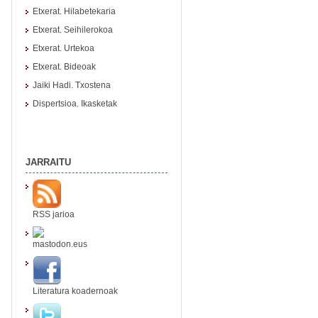
Etxerat. Hilabetekaria
Etxerat. Seihilerokoa
Etxerat. Urtekoa
Etxerat. Bideoak
Jaiki Hadi. Txostena
Dispertsioa. Ikasketak
JARRAITU
RSS jarioa
mastodon.eus
Literatura koadernoak