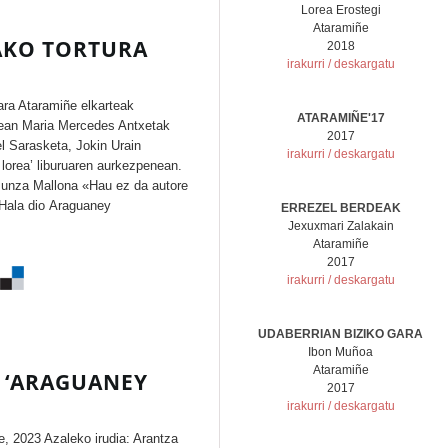
Lorea Erostegi
Ataramiñe
TAKO TORTURA
2018
irakurri / deskargatu
itara Ataramiñe elkarteak
ATARAMIÑE'17
61ean Maria Mercedes Antxetak
2017
l Sarasketa, Jokin Urain
irakurri / deskargatu
lorea’ liburuaren aurkezpenean.
za Mallona «Hau ez da autore
. Hala dio Araguaney
ERREZEL BERDEAK
Jexuxmari Zalakain
Ataramiñe
2017
irakurri / deskargatu
UDABERRIAN BIZIKO GARA
Ibon Muñoa
Ataramiñe
 ‘ARAGUANEY
2017
irakurri / deskargatu
, 2023 Azaleko irudia: Arantza