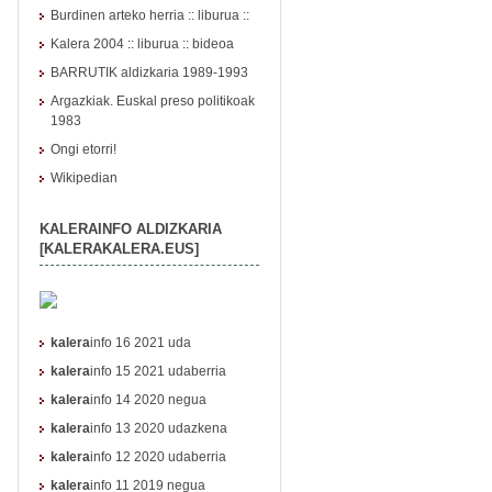
Burdinen arteko herria :: liburua ::
Kalera 2004
::
liburua
::
bideoa
BARRUTIK aldizkaria 1989-1993
Argazkiak. Euskal preso politikoak
1983
Ongi etorri!
Wikipedian
KALERAINFO ALDIZKARIA
[KALERAKALERA.EUS]
kalera
info 16 2021 uda
kalera
info 15 2021 udaberria
kalera
info 14 2020 negua
kalera
info 13 2020 udazkena
kalera
info 12 2020 udaberria
kalera
info 11 2019 negua