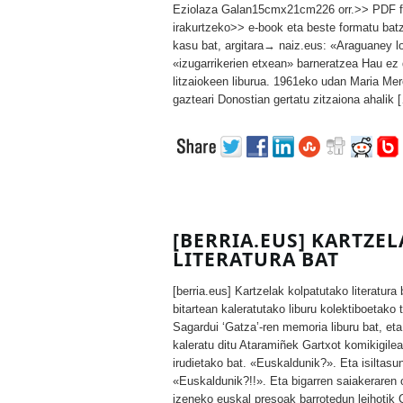
Eziolaza Galan15cmx21cm226 orr.>> PDF 
irakurtzeko>> e-book eta beste formatu batz
kasu bat, argitara→ naiz.eus: «Araguaney 
«izugarrikerien etxean» barneratzea Hau ez 
litzaiokeen liburua. 1961eko udan Maria Me
gazteari Donostian gertatu zitzaiona ahalik 
[BERRIA.EUS] KARTZE
LITERATURA BAT
[berria.eus] Kartzelak kolpatutako literatura
bitartean kaleratutako liburu kolektiboetako
Sagardui ‘Gatza’-ren memoria liburu bat, et
kaleratu ditu Ataramiñek Gartxot komikigile
irudietako bat. «Euskaldunik?». Eta isiltasu
«Euskaldunik?!!». Eta bigarren saiakeraren
izeneko euskal presoak barrotedun leihotik 