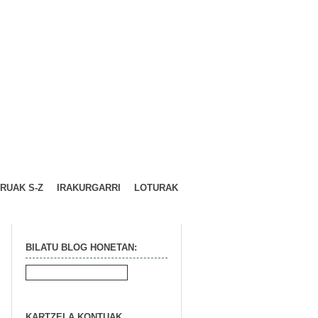
URUAK S-Z
IRAKURGARRI
LOTURAK
BILATU BLOG HONETAN:
KARTZELA KONTUAK