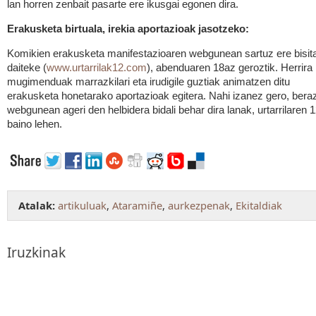
lan horren zenbait pasarte ere ikusgai egonen dira.
Erakusketa birtuala, irekia aportazioak jasotzeko:
Komikien erakusketa manifestazioaren webgunean sartuz ere bisit
daiteke (
www.urtarrilak12.com
), abenduaren 18az geroztik. Herrira
mugimenduak marrazkilari eta irudigile guztiak animatzen ditu
erakusketa honetarako aportazioak egitera. Nahi izanez gero, bera
webgunean ageri den helbidera bidali behar dira lanak, urtarrilaren 
baino lehen.
Atalak:
artikuluak
,
Ataramiñe
,
aurkezpenak
,
Ekitaldiak
Iruzkinak