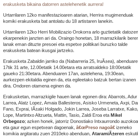
erakusketa bikaina datorren astelehenetik aurrera!
Urtarrilaren 12ko manifestazioaren atarian, Herrira mugimenduak
komiki erakusketa bat antolatu du 18 artistaren lanekin.
Urtarrilaren 12ko Herri Mobilizazio Orokorra arlo guztietatik datoze
ekarpenekin janzten ari da. Oraingo honetan, 18 marrazkilarik bere
lanak eman dituzte presoei eta espetxe politikari buruzko talde
erakusketa batean ikusgai jartzeko.
Erakusketa Zabaldin jarriko da (Nabarreria 25, IruÃ±ea), abenduar
17tik 31 arte, 12.00etatik 14.00etara eta arratsaldeko 18:00etatik
gaueko 21:30etara. Abenduaren 17an, astelehena, 19:30ean,
aurkezpen ekitaldia eginen da, eta egileetako batzuk bertan izanen
dira. Ondoren otamena eginen da.
Erakusketan, marrazkigile hauen lanak egonen dira: Abarrots, Adur
Larrea, Alatz Lopez, Amaia Ballesteros, Asisko Urmeneta, Axpi, Da
Fano, Exprai, IÃ±aki Holgado, Jokin Larrea, Joseba Larratxe, Kako
Lope, Martintxo Altzueta, Mattin, Tasio, Zaldi Eroa eta
Mikel
Orbegozo
; azken honek, jatorriz Donostiako Intxaurrondo auzokoa
eta gaur egun espetxean dagoenak,
â€œPreso nagoâ€
izeneko
komikia argitaratu zuen 2010eko abenduan,
AtaramiÃ±eren
eskuti