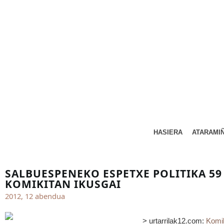
HASIERA
ATARAMI
SALBUESPENEKO ESPETXE POLITIKA 59
KOMIKITAN IKUSGAI
2012, 12 abendua
> urtarrilak12.com:
Komi