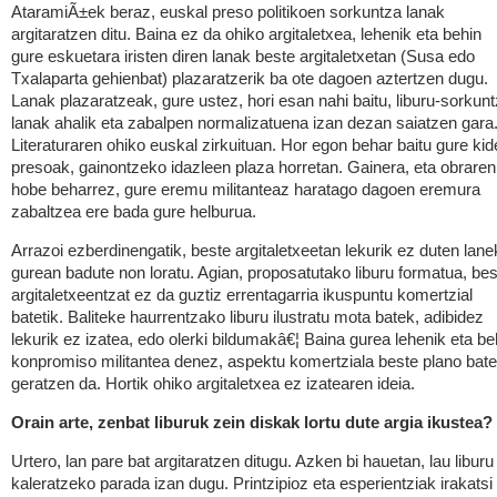
AtaramiÃ±ek beraz, euskal preso politikoen sorkuntza lanak
argitaratzen ditu. Baina ez da ohiko argitaletxea, lehenik eta behin
gure eskuetara iristen diren lanak beste argitaletxetan (Susa edo
Txalaparta gehienbat) plazaratzerik ba ote dagoen aztertzen dugu.
Lanak plazaratzeak, gure ustez, hori esan nahi baitu, liburu-sorkun
lanak ahalik eta zabalpen normalizatuena izan dezan saiatzen gara
Literaturaren ohiko euskal zirkuituan. Hor egon behar baitu gure kid
presoak, gainontzeko idazleen plaza horretan. Gainera, eta obraren
hobe beharrez, gure eremu militanteaz haratago dagoen eremura
zabaltzea ere bada gure helburua.
Arrazoi ezberdinengatik, beste argitaletxeetan lekurik ez duten lane
gurean badute non loratu. Agian, proposatutako liburu formatua, bes
argitaletxeentzat ez da guztiz errentagarria ikuspuntu komertzial
batetik. Baliteke haurrentzako liburu ilustratu mota batek, adibidez
lekurik ez izatea, edo olerki bildumakâ€¦ Baina gurea lehenik eta be
konpromiso militantea denez, aspektu komertziala beste plano bat
geratzen da. Hortik ohiko argitaletxea ez izatearen ideia.
Orain arte, zenbat liburuk zein diskak lortu dute argia ikustea?
Urtero, lan pare bat argitaratzen ditugu. Azken bi hauetan, lau liburu
kaleratzeko parada izan dugu. Printzipioz eta esperientziak irakatsi