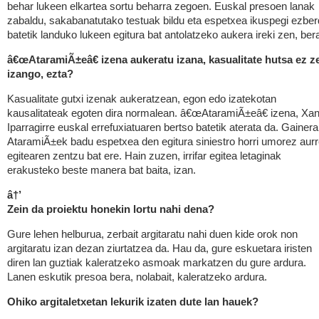
behar lukeen elkartea sortu beharra zegoen. Euskal presoen lanak
zabaldu, sakabanatutako testuak bildu eta espetxea ikuspegi ezber
batetik landuko lukeen egitura bat antolatzeko aukera ireki zen, ber
â€œAtaramiÃ±eâ€ izena aukeratu izana, kasualitate hutsa ez z
izango, ezta?
Kasualitate gutxi izenak aukeratzean, egon edo izatekotan
kausalitateak egoten dira normalean. â€œAtaramiÃ±eâ€ izena, Xan
Iparragirre euskal errefuxiatuaren bertso batetik aterata da. Gainera
AtaramiÃ±ek badu espetxea den egitura siniestro horri umorez aur
egitearen zentzu bat ere. Hain zuzen, irrifar egitea letaginak
erakusteko beste manera bat baita, izan.
â†’
Zein da proiektu honekin lortu nahi dena?
Gure lehen helburua, zerbait argitaratu nahi duen kide orok non
argitaratu izan dezan ziurtatzea da. Hau da, gure eskuetara iristen
diren lan guztiak kaleratzeko asmoak markatzen du gure ardura.
Lanen eskutik presoa bera, nolabait, kaleratzeko ardura.
Ohiko argitaletxetan lekurik izaten dute lan hauek?