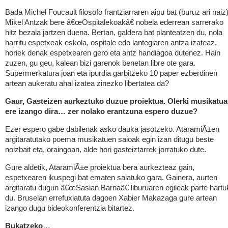
Bada Michel Foucault filosofo frantziarraren aipu bat (buruz ari naiz)
Mikel Antzak bere â€œOspitalekoakâ€ nobela ederrean sarrerako
hitz bezala jartzen duena. Bertan, galdera bat planteatzen du, nola
harritu espetxeak eskola, ospitale edo lantegiaren antza izateaz,
horiek denak espetxearen gero eta antz handiagoa dutenez. Hain
zuzen, gu geu, kalean bizi garenok benetan libre ote gara.
Supermerkatura joan eta ipurdia garbitzeko 10 paper ezberdinen
artean aukeratu ahal izatea zinezko libertatea da?
Gaur, Gasteizen aurkeztuko duzue proiektua. Olerki musikatua
ere izango dira… zer nolako erantzuna espero duzue?
Ezer espero gabe dabilenak asko dauka jasotzeko. AtaramiÃ±en
argitaratutako poema musikatuen saioak egin izan ditugu beste
noizbait eta, oraingoan, alde hori gasteiztarrek jorratuko dute.
Gure aldetik, AtaramiÃ±e proiektua bera aurkezteaz gain,
espetxearen ikuspegi bat ematen saiatuko gara. Gainera, aurten
argitaratu dugun â€œSasian Barnaâ€ liburuaren egileak parte hartu
du. Bruselan errefuxiatuta dagoen Xabier Makazaga gure artean
izango dugu bideokonferentzia bitartez.
Bukatzeko
…