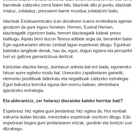
barroteak zatitzeko zerra baten bila. Idazkiak ditu jo puntu, idazkiak
miatuz, zelatatuz, presoaren barne mundua zelatatzen baitu.
Idazteak Estatuarentzako izan dezakeen izaera erreboltaria ageria
geratzen da gure inguru honetan. Hemen, Euskal Herrian,
idazteagatik zigortzen baita, hemen idazteagatik kideak preso
baititugu. Aipatu berri duzun Teresa adibide argia da, berarekin bate
Egin egunkariaren aferan zenbait lagun espetxean ditugu. Egunkari
batetako langileak denak, hau da, egun, dugun egoera eta perspekt
hori ez galtzea garrantzitsua deritzot.
Kartzelan idaztea beraz, duintasun ariketa bat ere bada, eguneroko
hitsari aurre egiteko modu bat. Uneoroko zapalketaren gainetik,
elementu positiboak biderkatu eta negatiboak zatitzeko estrategia.
Egun bakoitza borroka eguna den eremu batean, ofentsibara
igarotzeko estrategia.
Eta alderantziz, zer helarazi diezaioke kaleko herritar bati?
Espetxeaz hitz egitea gure jendarteaz hitz egitea da. Hor nonbait
irakurria dudan bezala, merezitako espetxeak nozitzen ditugu. Edo
espetxeari begira gure jendartearen ertzak, gordinki eta bortizki su
ditzakegu.