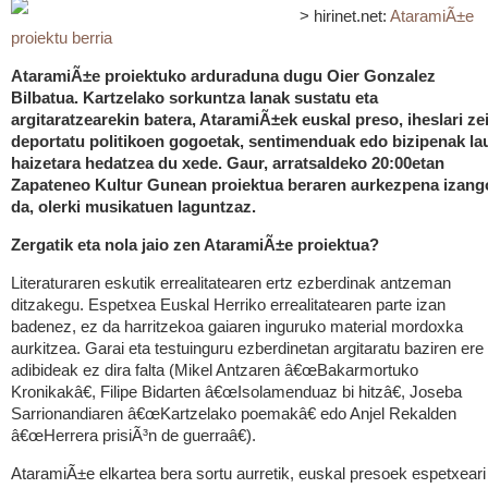
> hirinet.net:
AtaramiÃ±e
proiektu berria
AtaramiÃ±e proiektuko arduraduna dugu Oier Gonzalez
Bilbatua. Kartzelako sorkuntza lanak sustatu eta
argitaratzearekin batera, AtaramiÃ±ek euskal preso, iheslari ze
deportatu politikoen gogoetak, sentimenduak edo bizipenak la
haizetara hedatzea du xede. Gaur, arratsaldeko 20:00etan
Zapateneo Kultur Gunean proiektua beraren aurkezpena izang
da, olerki musikatuen laguntzaz.
Zergatik eta nola jaio zen AtaramiÃ±e proiektua?
Literaturaren eskutik errealitatearen ertz ezberdinak antzeman
ditzakegu. Espetxea Euskal Herriko errealitatearen parte izan
badenez, ez da harritzekoa gaiaren inguruko material mordoxka
aurkitzea. Garai eta testuinguru ezberdinetan argitaratu baziren ere
adibideak ez dira falta (Mikel Antzaren â€œBakarmortuko
Kronikakâ€, Filipe Bidarten â€œIsolamenduaz bi hitzâ€, Joseba
Sarrionandiaren â€œKartzelako poemakâ€ edo Anjel Rekalden
â€œHerrera prisiÃ³n de guerraâ€).
AtaramiÃ±e elkartea bera sortu aurretik, euskal presoek espetxeari