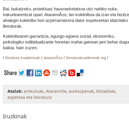
Bai, bukatzeko, proiektuaz hausnarketatxoa utzi nahiko nuke,
irakurlearentzat opari. AtaramiÃ±e, lan kolektiboa da izan eta bizitz
ahalegin kolektibo hori azpimarratzera dator espetxeetan idatzitako
literaturak.
Kolektiboaren garrantzia, egungo egoera sozial, ekonomiko,
psikologiko indibidualizante honetan mahai gainean jarri behar dugu
balioa, hain zuzen.
/
literatura koadernoak
/
ataramiÃ±e
/
literaturakoadernoak.org
/
Atalak:
artikuluak
,
Ataramiñe
,
aurkezpenak
,
Ekitaldiak
,
espetxea eta literatura
Iruzkinak