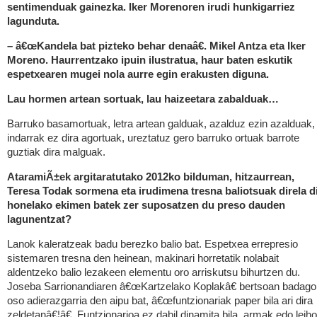
sentimenduak gainezka. Iker Morenoren irudi hunkigarriez
lagunduta.
– â€œKandela bat pizteko behar denaâ€. Mikel Antza eta Iker
Moreno. Haurrentzako ipuin ilustratua, haur baten eskutik
espetxearen mugei nola aurre egin erakusten diguna.
Lau hormen artean sortuak, lau haizeetara zabalduak…
Barruko basamortuak, letra artean galduak, azalduz ezin azalduak,
indarrak ez dira agortuak, ureztatuz gero barruko ortuak barrote
guztiak dira malguak.
AtaramiÃ±ek argitaratutako 2012ko bilduman, hitzaurrean,
Teresa Todak sormena eta irudimena tresna baliotsuak direla d
honelako ekimen batek zer suposatzen du preso dauden
lagunentzat?
Lanok kaleratzeak badu berezko balio bat. Espetxea errepresio
sistemaren tresna den heinean, makinari horretatik nolabait
aldentzeko balio lezakeen elementu oro arriskutsu bihurtzen du.
Joseba Sarrionandiaren â€œKartzelako Koplakâ€ bertsoan badago
oso adierazgarria den aipu bat, â€œfuntzionariak paper bila ari dira
zeldetanâ€¦â€. Funtzionarioa ez dabil dinamita bila, armak edo leih