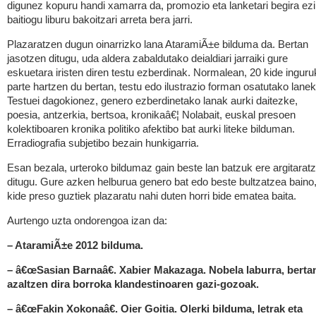
digunez kopuru handi xamarra da, promozio eta lanketari begira ez
baitiogu liburu bakoitzari arreta bera jarri.
Plazaratzen dugun oinarrizko lana AtaramiÃ±e bilduma da. Bertan
jasotzen ditugu, uda aldera zabaldutako deialdiari jarraiki gure
eskuetara iristen diren testu ezberdinak. Normalean, 20 kide inguru
parte hartzen du bertan, testu edo ilustrazio forman osatutako lanek
Testuei dagokionez, genero ezberdinetako lanak aurki daitezke,
poesia, antzerkia, bertsoa, kronikaâ€¦ Nolabait, euskal presoen
kolektiboaren kronika politiko afektibo bat aurki liteke bilduman.
Erradiografia subjetibo bezain hunkigarria.
Esan bezala, urteroko bildumaz gain beste lan batzuk ere argitarat
ditugu. Gure azken helburua genero bat edo beste bultzatzea baino
kide preso guztiek plazaratu nahi duten horri bide ematea baita.
Aurtengo uzta ondorengoa izan da:
– AtaramiÃ±e 2012 bilduma.
– â€œSasian Barnaâ€. Xabier Makazaga. Nobela laburra, berta
azaltzen dira borroka klandestinoaren gazi-gozoak.
– â€œFakin Xokonaâ€. Oier Goitia. Olerki bilduma, letrak eta