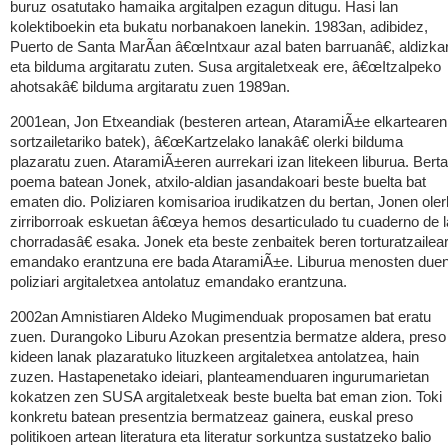
buruz osatutako hamaika argitalpen ezagun ditugu. Hasi lan
kolektiboekin eta bukatu norbanakoen lanekin. 1983an, adibidez,
Puerto de Santa MarÃ­an â€œIntxaur azal baten barruanâ€, aldizkar
eta bilduma argitaratu zuten. Susa argitaletxeak ere, â€œItzalpeko
ahotsakâ€ bilduma argitaratu zuen 1989an.
2001ean, Jon Etxeandiak (besteren artean, AtaramiÃ±e elkartearen
sortzailetariko batek), â€œKartzelako lanakâ€ olerki bilduma
plazaratu zuen. AtaramiÃ±eren aurrekari izan litekeen liburua. Bert
poema batean Jonek, atxilo-aldian jasandakoari beste buelta bat
ematen dio. Poliziaren komisarioa irudikatzen du bertan, Jonen oler
zirriborroak eskuetan â€œya hemos desarticulado tu cuaderno de 
chorradasâ€ esaka. Jonek eta beste zenbaitek beren torturatzailear
emandako erantzuna ere bada AtaramiÃ±e. Liburua menosten due
poliziari argitaletxea antolatuz emandako erantzuna.
2002an Amnistiaren Aldeko Mugimenduak proposamen bat eratu
zuen. Durangoko Liburu Azokan presentzia bermatze aldera, preso
kideen lanak plazaratuko lituzkeen argitaletxea antolatzea, hain
zuzen. Hastapenetako ideiari, planteamenduaren ingurumarietan
kokatzen zen SUSA argitaletxeak beste buelta bat eman zion. Toki
konkretu batean presentzia bermatzeaz gainera, euskal preso
politikoen artean literatura eta literatur sorkuntza sustatzeko balio