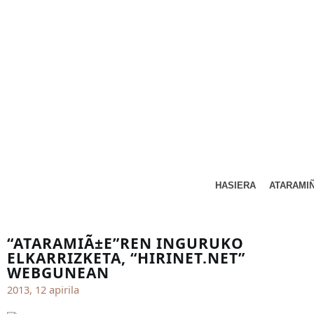
HASIERA
ATARAMI
“ATARAMIÃ±E”REN INGURUKO
ELKARRIZKETA, “HIRINET.NET”
WEBGUNEAN
2013, 12 apirila