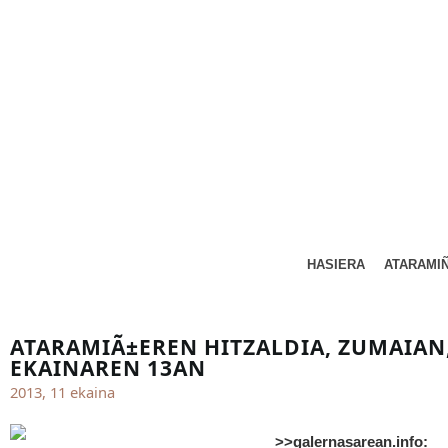
HASIERA
ATARAMI
ATARAMIÃ±EREN HITZALDIA, ZUMAIAN
EKAINAREN 13AN
2013, 11 ekaina
>>galernasarean.info: