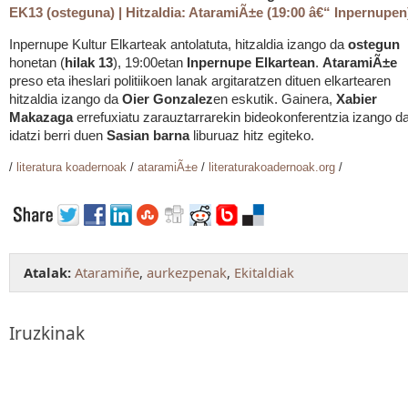
EK13 (osteguna) | Hitzaldia: AtaramiÃ±e (19:00 â€“ Inpernupen
Inpernupe Kultur Elkarteak antolatuta, hitzaldia izango da
ostegun
honetan (
hilak 13
), 19:00etan
Inpernupe Elkartean
.
AtaramiÃ±e
preso eta iheslari politiikoen lanak argitaratzen dituen elkartearen
hitzaldia izango da
Oier Gonzalez
en eskutik. Gainera,
Xabier
Makazaga
errefuxiatu zarauztarrarekin bideokonferentzia izango da
idatzi berri duen
Sasian barna
liburuaz hitz egiteko.
/
literatura koadernoak
/
ataramiÃ±e
/
literaturakoadernoak.org
/
Atalak:
Ataramiñe
,
aurkezpenak
,
Ekitaldiak
Iruzkinak